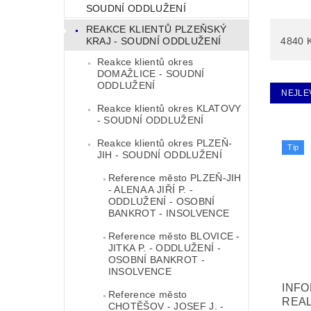
SOUDNÍ ODDLUŽENÍ
REAKCE KLIENTŮ PLZEŇSKÝ
4840
KRAJ - SOUDNÍ ODDLUŽENÍ
Reakce klientů okres
DOMAŽLICE - SOUDNÍ
ODDLUŽENÍ
NEJLE
Reakce klientů okres KLATOVY
- SOUDNÍ ODDLUŽENÍ
Reakce klientů okres PLZEŇ-
Tip
JIH - SOUDNÍ ODDLUŽENÍ
Reference město PLZEŇ-JIH
- ALENA A JIŘÍ P. -
ODDLUŽENÍ - OSOBNÍ
BANKROT - INSOLVENCE
Reference město BLOVICE -
JITKA P. - ODDLUŽENÍ -
OSOBNÍ BANKROT -
INSOLVENCE
INF
Reference město
REAL
CHOTĚŠOV - JOSEF J. -