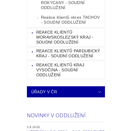
ROKYCANY - SOUDNÍ
ODDLUŽENÍ
Reakce klientů okres TACHOV
- SOUDNÍ ODDLUŽENÍ
REAKCE KLIENTŮ
MORAVSKOSLEZSKÝ KRAJ -
SOUDNÍ ODDLUŽENÍ
REAKCE KLIENTŮ PARDUBICKÝ
KRAJ - SOUDNÍ ODDLUŽENÍ
REAKCE KLIENTŮ KRAJ
VYSOČINA - SOUDNÍ
ODDLUŽENÍ
ÚŘADY V ČR
NOVINKY V ODDLUŽENÍ
2.8.2026