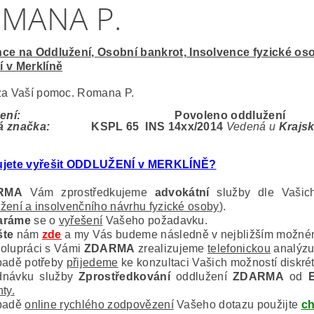
MANA P.
ce na Oddlužení, Osobní bankrot, Insolvence fyzické os
 v Merklíně
za Vaší pomoc. Romana P.
ení:
Povoleno oddlužení
á značka:
KSPL 65 INS 14
xx/2014
Vedená u
Krajsk
ujete vyřešit ODDLUŽENÍ v MERKLÍNĚ
?
RMA
Vám zprostředkujeme
advokátní
služby dle Vašich
žení a insolvenčního návrhu fyzické osoby
).
aráme
se o
vyřešení
Vašeho požadavku.
šte
nám
zde
a my Vás budeme následně v nejbližším možné
olupráci s Vámi
ZDARMA
zrealizujeme
telefonickou
analýz
padě potřeby
přijedeme
ke konzultaci Vašich možností diskré
dnávku služby
Zprostředkování
oddlužení
ZDARMA
od
nty.
ípadě
online rychlého zodpovězení
Vašeho dotazu použijte
ch