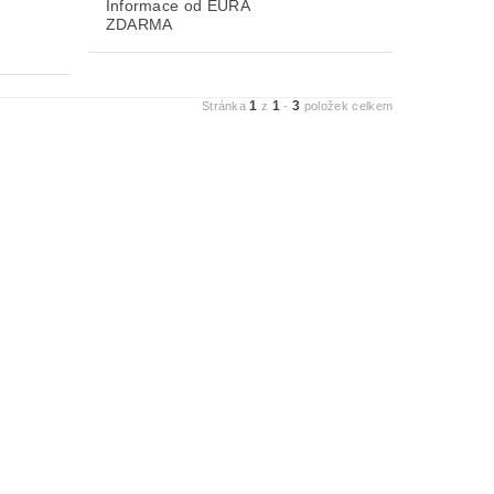
Informace od EURA
ZDARMA
1
1
3
Stránka
z
-
položek celkem