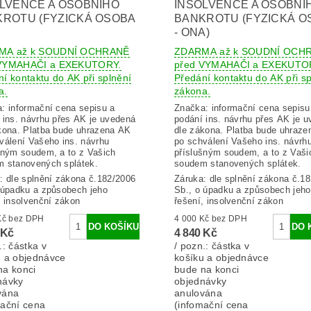
LVENCE A OSOBNÍHO
INSOLVENCE A OSOBNÍ
ROTU (FYZICKÁ OSOBA
BANKROTU (FYZICKÁ O
- ONA)
MA až k SOUDNÍ OCHRANĚ
ZDARMA až k SOUDNÍ OCH
 VYMAHAČI a EXEKUTORY.
před VYMAHAČI a EXEKUTO
í kontaktu do AK při splnění
Předání kontaktu do AK při sp
a.
zákona.
a:
informační cena sepisu a
Značka:
informační cena sepisu
 ins. návrhu přes AK je uvedená
podání ins. návrhu přes AK je 
kona. Platba bude uhrazena AK
dle zákona. Platba bude uhraz
válení Vašeho ins. návrhu
po schválení Vašeho ins. návrh
šným soudem, a to z Vašich
příslušným soudem, a to z Vaši
 stanovených splátek.
soudem stanovených splátek.
: dle splnění zákona č.182/2006
Záruka: dle splnění zákona č.1
 úpadku a způsobech jeho
Sb., o úpadku a způsobech jeho
, insolvenční zákon
řešení, insolvenční zákon
4 000 Kč bez DPH
4 000 Kč bez DPH
 Kč
4 840 Kč
.: částka v
/ pozn.: částka v
u a objednávce
košíku a objednávce
na konci
bude na konci
návky
objednávky
vána
anulována
mační cena
(infomační cena