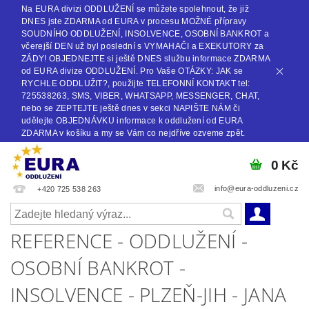
Na EURA divizi ODDLUŽENÍ se můžete spolehnout, že již
DNES jste ZDARMA od EURA v procesu MOŽNÉ přípravy
SOUDNÍHO ODDLUŽENÍ, INSOLVENCE, OSOBNÍ BANKROT a
včerejší DEN už byl poslední s VYMAHAČI a EXEKUTORY za
ZÁDY! OBJEDNEJTE si ještě DNES službu informace ZDARMA
od EURA divize ODDLUŽENÍ. Pro Vaše OTÁZKY: JAK se
RYCHLE ODDLUŽIT?, použijte TELEFONNÍ KONTAKT tel:
725538263, SMS, VIBER, WHATSAPP, MESSENGER, CHAT,
nebo se ZEPTEJTE ještě dnes v sekci NAPIŠTE NÁM či
udělejte OBJEDNÁVKU informace k oddlužení od EURA
ZDARMA v košíku a my se Vám co nejdříve ozveme zpět.
0 Kč
info@eura-oddluzeni.cz
+420 725 538 263
REFERENCE - ODDLUŽENÍ -
OSOBNÍ BANKROT -
INSOLVENCE - PLZEŇ-JIH - JANA