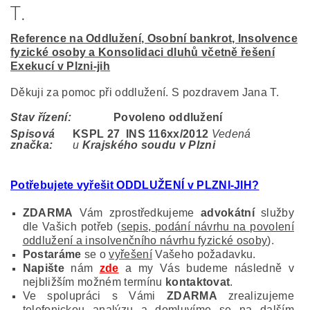
T.
Reference na Oddlužení, Osobní bankrot, Insolvence
fyzické osoby a Konsolidaci dluhů včetně řešení
Exekucí v Plzni-jih
Děkuji za pomoc při oddlužení. S pozdravem Jana T.
Stav řízení:
Povoleno oddlužení
Spisová
KSPL 27 INS 116
xx/2012
Vedená
značka:
u
Krajského soudu v Plzni
Potřebujete vyřešit ODDLUŽENÍ v PLZNI-JIH
?
ZDARMA
Vám zprostředkujeme
advokátní
služby
dle Vašich potřeb (
sepis, podání návrhu na povolení
oddlužení a insolvenčního návrhu fyzické osoby
).
Postaráme
se o
vyřešení
Vašeho požadavku.
Napište
nám
zde
a my Vás budeme následně v
nejbližším možném termínu
kontaktovat
.
Ve spolupráci s Vámi
ZDARMA
zrealizujeme
telefonickou
analýzu a
domluvíme
se na dalším