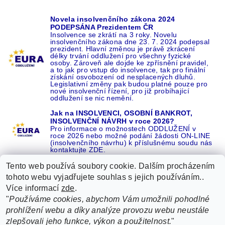
Novela insolvenčního zákona 2024
PODEPSÁNA Prezidentem ČR
Insolvence se zkrátí na 3 roky. Novelu
insolvenčního zákona dne 23. 7. 2024 podepsal
prezident. Hlavní změnou je právě zkrácení
délky trvání oddlužení pro všechny fyzické
osoby. Zároveň ale dojde ke zpřísnění pravidel,
a to jak pro vstup do insolvence, tak pro finální
získání osvobození od nesplacených dluhů.
Legislativní změny pak budou platné pouze pro
nové insolvenční řízení, pro již probíhající
oddlužení se nic nemění.
Jak na INSOLVENCI, OSOBNÍ BANKROT,
INSOLVENČNÍ NÁVRH v roce 2026?
Pro informace o možnostech ODDLUŽENÍ v
roce 2026 nebo možné podání žádosti ON-LINE
(insolvenčního návrhu) k příslušnému soudu nás
kontaktujte ZDE.
Tento web používá soubory cookie. Dalším procházením
tohoto webu vyjadřujete souhlas s jejich používáním..
Více informací
zde
.
Recenze o NÁS na GOOGLE
|
16 let REFERENCÍ v celé ČR
|
"
Používáme cookies, abychom Vám umožnili pohodlné
Recenze o NÁS na SEZNAMU
|
prohlížení webu a díky analýze provozu webu neustále
ŽÁDEJTE život BEZ DLUHŮ nebo EXEKUCÍ ZDE
zlepšovali jeho funkce, výkon a použitelnost.
"