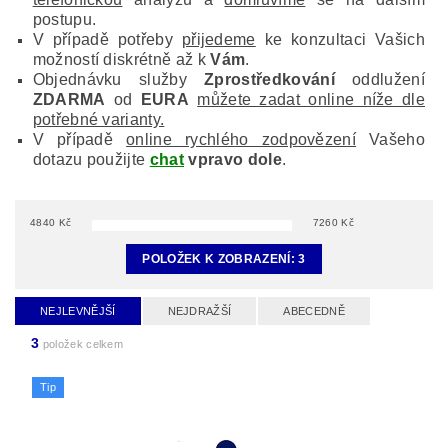
postupu.
V případě potřeby
přijedeme
ke konzultaci Vašich
možností diskrétně až k
Vám
.
Objednávku služby
Zprostředkování
oddlužení
ZDARMA
od
EURA
můžete zadat online níže dle
potřebné varianty.
V případě
online rychlého zodpovězení
Vašeho
dotazu použijte
chat
vpravo dole
.
4840
Kč
7260
Kč
POLOŽEK K ZOBRAZENÍ:
3
NEJLEVNĚJŠÍ
NEJDRAŽŠÍ
ABECEDNĚ
3
položek celkem
Tip