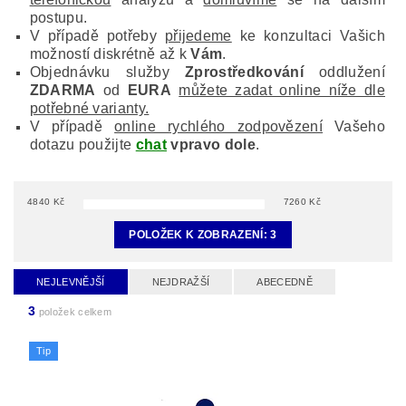
postupu.
V případě potřeby
přijedeme
ke konzultaci Vašich
možností diskrétně až k
Vám
.
Objednávku služby
Zprostředkování
oddlužení
ZDARMA
od
EURA
můžete zadat online níže dle
potřebné varianty.
V případě
online rychlého zodpovězení
Vašeho
dotazu použijte
chat
vpravo dole
.
4840
Kč
7260
Kč
POLOŽEK K ZOBRAZENÍ:
3
NEJLEVNĚJŠÍ
NEJDRAŽŠÍ
ABECEDNĚ
3
položek celkem
Tip