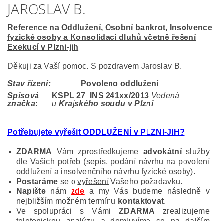
JAROSLAV B.
Reference na Oddlužení, Osobní bankrot, Insolvence
fyzické osoby a Konsolidaci dluhů včetně řešení
Exekucí v Plzni-jih
Děkuji za Vaší pomoc. S pozdravem Jaroslav B.
Stav řízení:
Povoleno oddlužení
Spisová
KSPL 27 INS 241
xx/2013
Vedená
značka:
u
Krajského soudu v Plzni
Potřebujete vyřešit ODDLUŽENÍ v PLZNI-JIH
?
ZDARMA
Vám zprostředkujeme
advokátní
služby
dle Vašich potřeb (
sepis, podání návrhu na povolení
oddlužení a insolvenčního návrhu fyzické osoby
).
Postaráme
se o
vyřešení
Vašeho požadavku.
Napište
nám
zde
a my Vás budeme následně v
nejbližším možném termínu
kontaktovat
.
Ve spolupráci s Vámi
ZDARMA
zrealizujeme
telefonickou
analýzu a
domluvíme
se na dalším