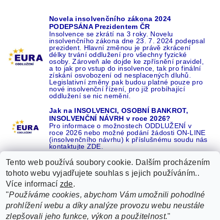
Novela insolvenčního zákona 2024
PODEPSÁNA Prezidentem ČR
Insolvence se zkrátí na 3 roky. Novelu
insolvenčního zákona dne 23. 7. 2024 podepsal
prezident. Hlavní změnou je právě zkrácení
délky trvání oddlužení pro všechny fyzické
osoby. Zároveň ale dojde ke zpřísnění pravidel,
a to jak pro vstup do insolvence, tak pro finální
získání osvobození od nesplacených dluhů.
Legislativní změny pak budou platné pouze pro
nové insolvenční řízení, pro již probíhající
oddlužení se nic nemění.
Jak na INSOLVENCI, OSOBNÍ BANKROT,
INSOLVENČNÍ NÁVRH v roce 2026?
Pro informace o možnostech ODDLUŽENÍ v
roce 2026 nebo možné podání žádosti ON-LINE
(insolvenčního návrhu) k příslušnému soudu nás
kontaktujte ZDE.
Tento web používá soubory cookie. Dalším procházením
tohoto webu vyjadřujete souhlas s jejich používáním..
Více informací
zde
.
Recenze o NÁS na GOOGLE
|
16 let REFERENCÍ v celé ČR
|
"
Používáme cookies, abychom Vám umožnili pohodlné
Recenze o NÁS na SEZNAMU
|
prohlížení webu a díky analýze provozu webu neustále
ŽÁDEJTE život BEZ DLUHŮ nebo EXEKUCÍ ZDE
zlepšovali jeho funkce, výkon a použitelnost.
"