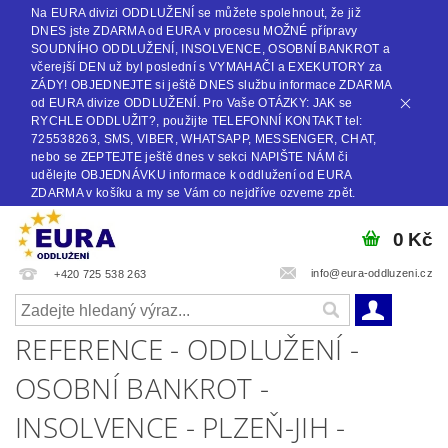
Na EURA divizi ODDLUŽENÍ se můžete spolehnout, že již
DNES jste ZDARMA od EURA v procesu MOŽNÉ přípravy
SOUDNÍHO ODDLUŽENÍ, INSOLVENCE, OSOBNÍ BANKROT a
včerejší DEN už byl poslední s VYMAHAČI a EXEKUTORY za
ZÁDY! OBJEDNEJTE si ještě DNES službu informace ZDARMA
od EURA divize ODDLUŽENÍ. Pro Vaše OTÁZKY: JAK se
RYCHLE ODDLUŽIT?, použijte TELEFONNÍ KONTAKT tel:
725538263, SMS, VIBER, WHATSAPP, MESSENGER, CHAT,
nebo se ZEPTEJTE ještě dnes v sekci NAPIŠTE NÁM či
udělejte OBJEDNÁVKU informace k oddlužení od EURA
ZDARMA v košíku a my se Vám co nejdříve ozveme zpět.
0 Kč
info@eura-oddluzeni.cz
+420 725 538 263
REFERENCE - ODDLUŽENÍ -
OSOBNÍ BANKROT -
INSOLVENCE - PLZEŇ-JIH -