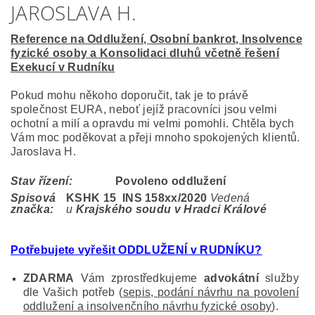
JAROSLAVA H.
Reference na Oddlužení, Osobní bankrot, Insolvence
fyzické osoby a Konsolidaci dluhů včetně řešení
Exekucí v Rudníku
Pokud mohu někoho doporučit, tak je to právě
společnost EURA, neboť jejíž pracovníci jsou velmi
ochotní a milí a opravdu mi velmi pomohli. Chtěla bych
Vám moc poděkovat a přeji mnoho spokojených klientů.
Jaroslava H.
Stav řízení:
Povoleno oddlužení
Spisová
KSHK 15 INS 158
xx/2020
Vedená
značka:
u
Krajského soudu v Hradci Králové
Potřebujete vyřešit ODDLUŽENÍ v RUDNÍKU?
ZDARMA
Vám zprostředkujeme
advokátní
služby
dle Vašich potřeb (
sepis, podání návrhu na povolení
oddlužení a insolvenčního návrhu fyzické osoby
).