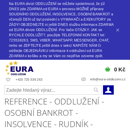
Na EURA divizi ODDLUŽENÍ se můžete spolehnout, že již
DNES jste ZDARMA od EURA v procesu MOŽNÉ přípravy
SOUDNÍHO ODDLUŽENÍ, INSOLVENCE, OSOBNÍ BANKROT a
včerejší DEN už byl poslední s VYMAHAČI a EXEKUTORY za
ZÁDY! OBJEDNEJTE si ještě DNES službu informace ZDARMA
od EURA divize ODDLUŽENÍ. Pro Vaše OTÁZKY: JAK se
RYCHLE ODDLUŽIT?, použijte TELEFONNÍ KONTAKT tel:
725538263, SMS, VIBER, WHATSAPP, MESSENGER, CHAT,
nebo se ZEPTEJTE ještě dnes v sekci NAPIŠTE NÁM či
udělejte OBJEDNÁVKU informace k oddlužení od EURA
ZDARMA v košíku a my se Vám co nejdříve ozveme zpět.
0 Kč
info@eura-oddluzeni.cz
+420 725 538 263
REFERENCE - ODDLUŽENÍ -
OSOBNÍ BANKROT -
INSOLVENCE - RUDNÍK -