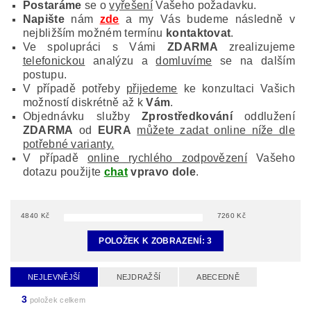
Postaráme
se o
vyřešení
Vašeho požadavku.
Napište
nám
zde
a my Vás budeme následně v
nejbližším možném termínu
kontaktovat
.
Ve spolupráci s Vámi
ZDARMA
zrealizujeme
telefonickou
analýzu a
domluvíme
se na dalším
postupu.
V případě potřeby
přijedeme
ke konzultaci Vašich
možností diskrétně až k
Vám
.
Objednávku služby
Zprostředkování
oddlužení
ZDARMA
od
EURA
můžete zadat online níže dle
potřebné varianty.
V případě
online rychlého zodpovězení
Vašeho
dotazu použijte
chat
vpravo dole
.
4840
Kč
7260
Kč
POLOŽEK K ZOBRAZENÍ:
3
NEJLEVNĚJŠÍ
NEJDRAŽŠÍ
ABECEDNĚ
3
položek celkem