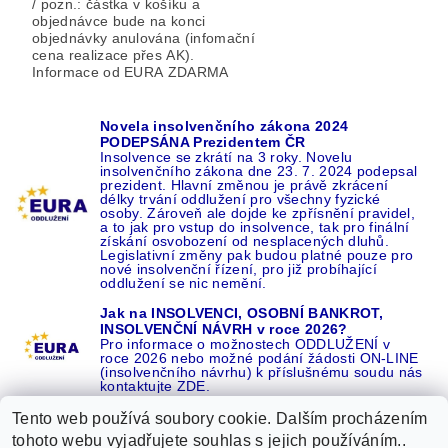
/ pozn.: částka v košíku a
objednávce bude na konci
objednávky anulována (infomační
cena realizace přes AK).
Informace od EURA ZDARMA
Novela insolvenčního zákona 2024
PODEPSÁNA Prezidentem ČR
Insolvence se zkrátí na 3 roky. Novelu
insolvenčního zákona dne 23. 7. 2024 podepsal
prezident. Hlavní změnou je právě zkrácení
délky trvání oddlužení pro všechny fyzické
osoby. Zároveň ale dojde ke zpřísnění pravidel,
a to jak pro vstup do insolvence, tak pro finální
získání osvobození od nesplacených dluhů.
Legislativní změny pak budou platné pouze pro
nové insolvenční řízení, pro již probíhající
oddlužení se nic nemění.
Jak na INSOLVENCI, OSOBNÍ BANKROT,
INSOLVENČNÍ NÁVRH v roce 2026?
Pro informace o možnostech ODDLUŽENÍ v
roce 2026 nebo možné podání žádosti ON-LINE
(insolvenčního návrhu) k příslušnému soudu nás
kontaktujte ZDE.
Tento web používá soubory cookie. Dalším procházením
tohoto webu vyjadřujete souhlas s jejich používáním..