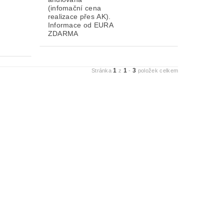
(infomační cena
realizace přes AK).
Informace od EURA
ZDARMA
1
1
3
Stránka
z
-
položek celkem