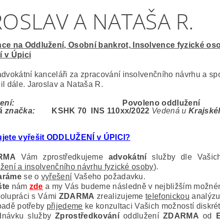
ROSLAV A NATAŠA R.
ce na Oddlužení, Osobní bankrot, Insolvence fyzické os
 v Úpici
advokátní kanceláři za zpracování insolvenčního návrhu a s
il dále. Jaroslav a Nataša R.
ení:
Povoleno oddlužení
á značka:
KSHK 70 INS 110
xx/2022
Vedená u
Krajské
ujete vyřešit ODDLUŽENÍ v ÚPICI?
RMA
Vám zprostředkujeme
advokátní
služby dle Vašich
žení a insolvenčního návrhu fyzické osoby
).
aráme
se o
vyřešení
Vašeho požadavku.
šte
nám
zde
a my Vás budeme následně v nejbližším možné
olupráci s Vámi
ZDARMA
zrealizujeme
telefonickou
analýz
padě potřeby
přijedeme
ke konzultaci Vašich možností diskré
dnávku služby
Zprostředkování
oddlužení
ZDARMA
od