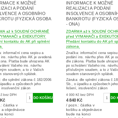
ORMACE K MOŽNÉ
INFORMACE K MOŽNÉ
IZACI A PODÁNÍ
REALIZACI A PODÁNÍ
LVENCE A OSOBNÍHO
INSOLVENCE A OSOBNÍ
ROTU (FYZICKÁ OSOBA
BANKROTU (FYZICKÁ O
- ONA)
MA až k SOUDNÍ OCHRANĚ
ZDARMA až k SOUDNÍ OCH
 VYMAHAČI a EXEKUTORY.
před VYMAHAČI a EXEKUTO
í kontaktu do AK při splnění
Předání kontaktu do AK při sp
a.
zákona.
a:
informační cena sepisu a
Značka:
informační cena sepisu
 ins. návrhu přes AK je uvedená
podání ins. návrhu přes AK je 
kona. Platba bude uhrazena AK
dle zákona. Platba bude uhraz
válení Vašeho ins. návrhu
po schválení Vašeho ins. návrh
šným soudem, a to z Vašich
příslušným soudem, a to z Vaši
 stanovených splátek.
soudem stanovených splátek.
: dle splnění zákona č.182/2006
Záruka: dle splnění zákona č.1
 úpadku a způsobech jeho
Sb., o úpadku a způsobech jeho
, insolvenční zákon
řešení, insolvenční zákon
4 000 Kč bez DPH
4 000 Kč bez DPH
 Kč
4 840 Kč
.: částka v
/ pozn.: částka v
u a objednávce
košíku a objednávce
na konci
bude na konci