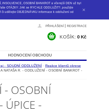
Í, INSOLVENCE, OSOBNÍ BANKROT a včerejší DEN už byl
Vaše OTÁZKY: JAK se RYCHLE ODDLUŽIT?, použijte
i udělejte OBJEDNÁVKU informace k oddlužení od
|
PŘIHLÁŠENÍ
REGISTRACE
KOŠÍK:
0 Kč
HODNOCENÍ OBCHODU
raj - SOUDNÍ ODDLUŽENÍ
Reakce klientů okrese
V A NATAŠA R. - ODDLUŽENÍ - OSOBNÍ BANKROT -
 - OSOBNÍ
 ÚPICE -