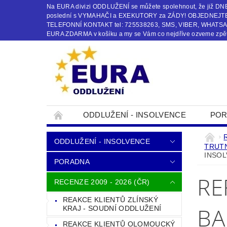
Na EURA divizi ODDLUŽENÍ se můžete spolehnout, že již
poslední s VYMAHAČI a EXEKUTORY za ZÁDY! OBJEDNEJTE s
TELEFONNÍ KONTAKT tel: 725538263, SMS, VIBER, WHATSAPP
EURA ZDARMA v košíku a my se Vám co nejdříve ozveme zpět
ODDLUŽENÍ - INSOLVENCE
POR
OBCHODNÍ PODMÍNKY
KONTAKTY
ODDLUŽENÍ - INSOLVENCE
TRUTN
INSO
PORADNA
RE
RECENZE 2009 - 2026 (ČR)
REAKCE KLIENTŮ ZLÍNSKÝ
BA
KRAJ - SOUDNÍ ODDLUŽENÍ
REAKCE KLIENTŮ OLOMOUCKÝ