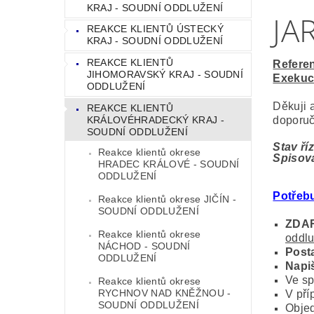
KRAJ - SOUDNÍ ODDLUŽENÍ
JA
REAKCE KLIENTŮ ÚSTECKÝ
KRAJ - SOUDNÍ ODDLUŽENÍ
REAKCE KLIENTŮ
Referen
JIHOMORAVSKÝ KRAJ - SOUDNÍ
Exekucí
ODDLUŽENÍ
Děkuji 
REAKCE KLIENTŮ
KRÁLOVÉHRADECKÝ KRAJ -
doporuč
SOUDNÍ ODDLUŽENÍ
Stav říz
Reakce klientů okrese
Spisov
HRADEC KRÁLOVÉ - SOUDNÍ
ODDLUŽENÍ
Potřeb
Reakce klientů okrese JIČÍN -
SOUDNÍ ODDLUŽENÍ
ZDA
Reakce klientů okrese
oddlu
NÁCHOD - SOUDNÍ
Post
ODDLUŽENÍ
Napi
Ve sp
Reakce klientů okrese
RYCHNOV NAD KNĚŽNOU -
V pří
SOUDNÍ ODDLUŽENÍ
Obje