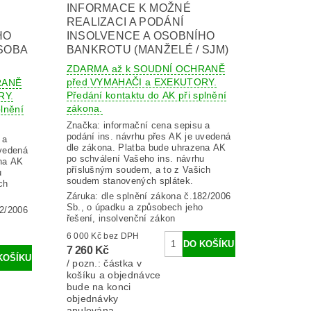
INFORMACE K MOŽNÉ
REALIZACI A PODÁNÍ
HO
INSOLVENCE A OSOBNÍHO
SOBA
BANKROTU (MANŽELÉ / SJM)
ZDARMA až k SOUDNÍ OCHRANĚ
před VYMAHAČI a EXEKUTORY.
RANĚ
Předání kontaktu do AK při splnění
RY.
zákona.
lnění
Značka:
informační cena sepisu a
podání ins. návrhu přes AK je uvedená
 a
dle zákona. Platba bude uhrazena AK
uvedená
po schválení Vašeho ins. návrhu
ena AK
příslušným soudem, a to z Vašich
u
soudem stanovených splátek.
ch
Záruka: dle splnění zákona č.182/2006
Sb., o úpadku a způsobech jeho
82/2006
řešení, insolvenční zákon
6 000 Kč bez DPH
7 260 Kč
/ pozn.: částka v
košíku a objednávce
bude na konci
objednávky
anulována