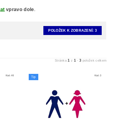
at
vpravo dole
.
POLOŽEK K ZOBRAZENÍ:
3
1
1
3
Stránka
z
-
položek celkem
Kód:
46
Kód:
3
Tip