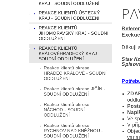
KRAJ - SOUDNÍ ODDLUŽENÍ
PA
REAKCE KLIENTŮ ÚSTECKÝ
KRAJ - SOUDNÍ ODDLUŽENÍ
REAKCE KLIENTŮ
Referen
JIHOMORAVSKÝ KRAJ - SOUDNÍ
Exekuc
ODDLUŽENÍ
Děkuji 
REAKCE KLIENTŮ
KRÁLOVÉHRADECKÝ KRAJ -
SOUDNÍ ODDLUŽENÍ
Stav říz
Spisov
Reakce klientů okrese
HRADEC KRÁLOVÉ - SOUDNÍ
ODDLUŽENÍ
Potřeb
Reakce klientů okrese JIČÍN -
ZDA
SOUDNÍ ODDLUŽENÍ
oddlu
Reakce klientů okrese
Post
NÁCHOD - SOUDNÍ
Napi
ODDLUŽENÍ
Ve sp
V pří
Reakce klientů okrese
RYCHNOV NAD KNĚŽNOU -
Obje
SOUDNÍ ODDLUŽENÍ
varia