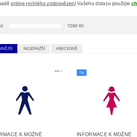
ípadě
online rychlého zodpovězení
Vašeho dotazu použijte
ch
Kč
7260
Kč
VNĚJŠÍ
NEJDRAŽŠÍ
ABECEDNĚ
Kód:
1
Tip
ORMACE K MOŽNÉ
INFORMACE K MOŽNÉ