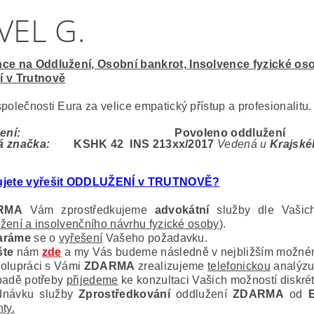
VEL G.
ce na Oddlužení, Osobní bankrot, Insolvence fyzické os
í v Trutnově
společnosti Eura za velice empatický přístup a profesionalitu
ení:
Povoleno oddlužení
á značka:
KSHK 42 INS 213
xx/2017
Vedená u
Krajské
ujete vyřešit ODDLUŽENÍ v TRUTNOVĚ?
RMA
Vám zprostředkujeme
advokátní
služby dle Vašich
žení a insolvenčního návrhu fyzické osoby
).
aráme
se o
vyřešení
Vašeho požadavku.
šte
nám
zde
a my Vás budeme následně v nejbližším možné
olupráci s Vámi
ZDARMA
zrealizujeme
telefonickou
analýz
padě potřeby
přijedeme
ke konzultaci Vašich možností diskré
dnávku služby
Zprostředkování
oddlužení
ZDARMA
od
nty.