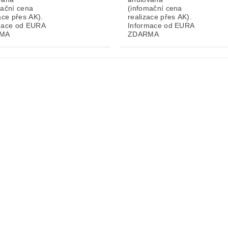
mační cena
(infomační cena
ace přes AK).
realizace přes AK).
mace od EURA
Informace od EURA
MA
ZDARMA