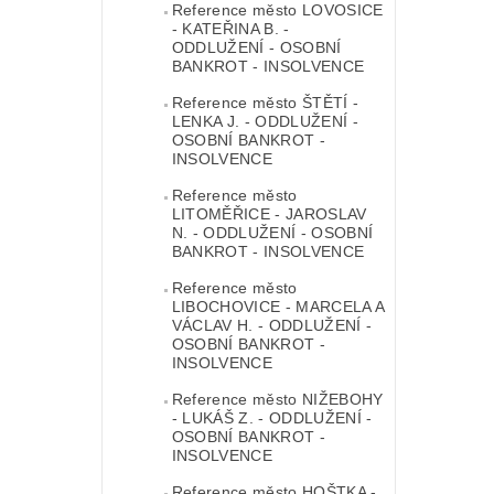
Reference město LOVOSICE
- KATEŘINA B. -
ODDLUŽENÍ - OSOBNÍ
BANKROT - INSOLVENCE
Reference město ŠTĚTÍ -
LENKA J. - ODDLUŽENÍ -
OSOBNÍ BANKROT -
INSOLVENCE
Reference město
LITOMĚŘICE - JAROSLAV
N. - ODDLUŽENÍ - OSOBNÍ
BANKROT - INSOLVENCE
Reference město
LIBOCHOVICE - MARCELA A
VÁCLAV H. - ODDLUŽENÍ -
OSOBNÍ BANKROT -
INSOLVENCE
Reference město NIŽEBOHY
- LUKÁŠ Z. - ODDLUŽENÍ -
OSOBNÍ BANKROT -
INSOLVENCE
Reference město HOŠTKA -