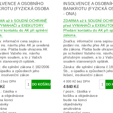
LVENCE A OSOBNÍHO
INSOLVENCE A OSOBNÍ
ROTU (FYZICKÁ OSOBA
BANKROTU (FYZICKÁ O
- ONA)
MA až k SOUDNÍ OCHRANĚ
ZDARMA až k SOUDNÍ OCH
 VYMAHAČI a EXEKUTORY.
před VYMAHAČI a EXEKUTO
í kontaktu do AK při splnění
Předání kontaktu do AK při sp
a.
zákona.
a:
informační cena sepisu a
Značka:
informační cena sepisu
 ins. návrhu přes AK je uvedená
podání ins. návrhu přes AK je 
kona. Platba bude uhrazena AK
dle zákona. Platba bude uhraz
válení Vašeho ins. návrhu
po schválení Vašeho ins. návrh
šným soudem, a to z Vašich
příslušným soudem, a to z Vaši
 stanovených splátek.
soudem stanovených splátek.
: dle splnění zákona č.182/2006
Záruka: dle splnění zákona č.1
 úpadku a způsobech jeho
Sb., o úpadku a způsobech jeho
, insolvenční zákon
řešení, insolvenční zákon
4 000 Kč bez DPH
4 000 Kč bez DPH
 Kč
4 840 Kč
.: částka v
/ pozn.: částka v
u a objednávce
košíku a objednávce
na konci
bude na konci
návky
objednávky
vána
anulována
mační cena
(infomační cena