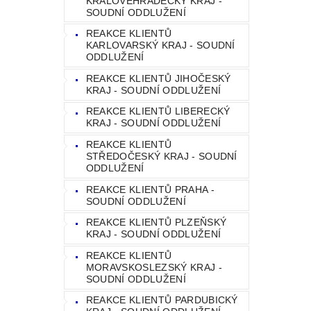
KRÁLOVÉHRADECKÝ KRAJ -
SOUDNÍ ODDLUŽENÍ
REAKCE KLIENTŮ
KARLOVARSKÝ KRAJ - SOUDNÍ
ODDLUŽENÍ
REAKCE KLIENTŮ JIHOČESKÝ
KRAJ - SOUDNÍ ODDLUŽENÍ
REAKCE KLIENTŮ LIBERECKÝ
KRAJ - SOUDNÍ ODDLUŽENÍ
REAKCE KLIENTŮ
STŘEDOČESKÝ KRAJ - SOUDNÍ
ODDLUŽENÍ
REAKCE KLIENTŮ PRAHA -
SOUDNÍ ODDLUŽENÍ
REAKCE KLIENTŮ PLZEŇSKÝ
KRAJ - SOUDNÍ ODDLUŽENÍ
REAKCE KLIENTŮ
MORAVSKOSLEZSKÝ KRAJ -
SOUDNÍ ODDLUŽENÍ
REAKCE KLIENTŮ PARDUBICKÝ