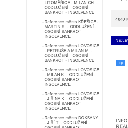
LITOMĚŘICE - MILAN CH. -
ODDLUŽENÍ - OSOBNÍ
BANKROT - INSOLVENCE
4840
Reference město KŘEŠICE -
MARTIN R. - ODDLUŽENÍ -
OSOBNÍ BANKROT -
INSOLVENCE
NEJLE
Reference město LOVOSICE
- PETRUŠE A MILAN M. -
ODDLUŽENÍ - OSOBNÍ
BANKROT - INSOLVENCE
Tip
Reference město LOVOSICE
- MILAN K. - ODDLUŽENÍ -
OSOBNÍ BANKROT -
INSOLVENCE
Reference město LOVOSICE
- JIŘINA K. - ODDLUŽENÍ -
OSOBNÍ BANKROT -
INSOLVENCE
Reference město DOKSANY
INF
- JIŘÍ T. - ODDLUŽENÍ -
REAL
OSOBNÍ BANKROT -