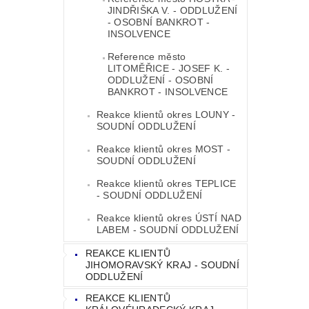
JINDŘIŠKA V. - ODDLUŽENÍ
- OSOBNÍ BANKROT -
INSOLVENCE
Reference město
LITOMĚŘICE - JOSEF K. -
ODDLUŽENÍ - OSOBNÍ
BANKROT - INSOLVENCE
Reakce klientů okres LOUNY -
SOUDNÍ ODDLUŽENÍ
Reakce klientů okres MOST -
SOUDNÍ ODDLUŽENÍ
Reakce klientů okres TEPLICE
- SOUDNÍ ODDLUŽENÍ
Reakce klientů okres ÚSTÍ NAD
LABEM - SOUDNÍ ODDLUŽENÍ
REAKCE KLIENTŮ
JIHOMORAVSKÝ KRAJ - SOUDNÍ
ODDLUŽENÍ
REAKCE KLIENTŮ