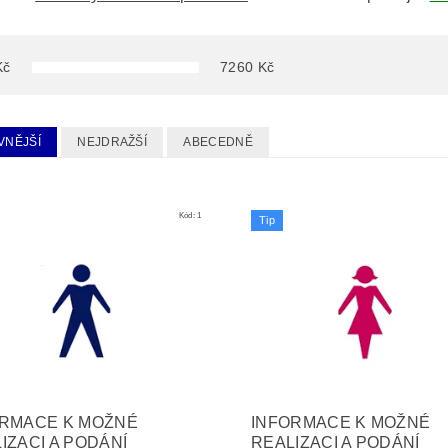
Kč
7260
Kč
VNĚJŠÍ
NEJDRAŽŠÍ
ABECEDNĚ
Kód:
1
Tip
ORMACE K MOŽNÉ
INFORMACE K MOŽNÉ
IZACI A PODÁNÍ
REALIZACI A PODÁNÍ