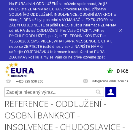
Na EURA divizi ODDLUŽENÍ se můžete spolehnout, že již
DNES jste ZDARMA od EURA v procesu MOŽNÉ přípravy
SOUDNÍHO ODDLUŽENÍ, INSOLVENCE, OSOBNÍ BANKROT a
včerejší DEN už byl poslední s VYMAHAČI a EXEKUTORY za
ZÁDY! OBJEDNEJTE si ještě DNES službu informace ZDARMA
od EURA divize ODDLUŽENÍ. Pro Vaše OTÁZKY: JAK se
RYCHLE ODDLUŽIT?, použijte TELEFONNÍ KONTAKT tel:
725538263, SMS, VIBER, WHATSAPP, MESSENGER, CHAT,
nebo se ZEPTEJTE ještě dnes v sekci NAPIŠTE NÁM či
udělejte OBJEDNÁVKU informace k oddlužení od EURA
ZDARMA v košíku a my se Vám co nejdříve ozveme zpět.
0 Kč
info@eura-oddluzeni.cz
+420 725 538 263
REFERENCE - ODDLUŽENÍ -
OSOBNÍ BANKROT -
INSOLVENCE - CHUDOSLAVICE -