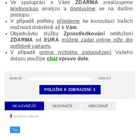
Ve spolupráci s Vámi
ZDARMA
zrealizujeme
telefonickou
analýzu a
domluvíme
se na dalším
postupu.
V případě potřeby
přijedeme
ke konzultaci Vašich
možností diskrétně až k
Vám
.
Objednávku služby
Zprostředkování
oddlužení
ZDARMA
od
EURA
můžete zadat online níže dle
potřebné varianty.
V případě
online rychlého zodpovězení
Vašeho
dotazu použijte
chat
vpravo dole
.
4840
Kč
7260
Kč
POLOŽEK K ZOBRAZENÍ:
3
NEJLEVNĚJŠÍ
NEJDRAŽŠÍ
ABECEDNĚ
3
položek celkem
Tip