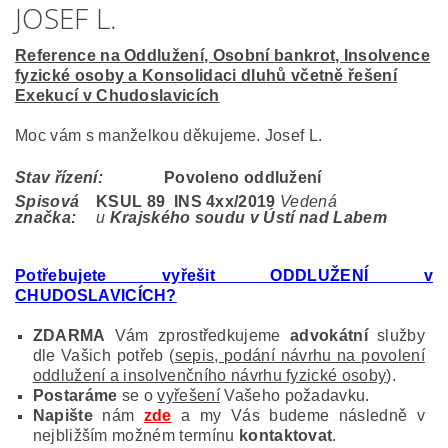
JOSEF L.
Reference na Oddlužení, Osobní bankrot, Insolvence
fyzické osoby a Konsolidaci dluhů včetně řešení
Exekucí v Chudoslavicích
Moc vám s manželkou děkujeme. Josef L.
Stav řízení:
Povoleno oddlužení
Spisová
KSUL 89 INS 4
xx/2019
Vedená
značka:
u
Krajského soudu v Ústí nad Labem
Potřebujete vyřešit ODDLUŽENÍ v
CHUDOSLAVICÍCH?
ZDARMA
Vám zprostředkujeme
advokátní
služby
dle Vašich potřeb (
sepis, podání návrhu na povolení
oddlužení a insolvenčního návrhu fyzické osoby
).
Postaráme
se o
vyřešení
Vašeho požadavku.
Napište
nám
zde
a my Vás budeme následně v
nejbližším možném termínu
kontaktovat
.