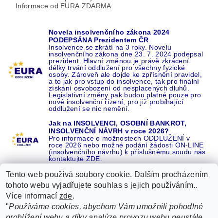
Informace od EURA ZDARMA
Novela insolvenčního zákona 2024
PODEPSÁNA Prezidentem ČR
Insolvence se zkrátí na 3 roky. Novelu
insolvenčního zákona dne 23. 7. 2024 podepsal
prezident. Hlavní změnou je právě zkrácení
délky trvání oddlužení pro všechny fyzické
osoby. Zároveň ale dojde ke zpřísnění pravidel,
a to jak pro vstup do insolvence, tak pro finální
získání osvobození od nesplacených dluhů.
Legislativní změny pak budou platné pouze pro
nové insolvenční řízení, pro již probíhající
oddlužení se nic nemění.
Jak na INSOLVENCI, OSOBNÍ BANKROT,
INSOLVENČNÍ NÁVRH v roce 2026?
Pro informace o možnostech ODDLUŽENÍ v
roce 2026 nebo možné podání žádosti ON-LINE
(insolvenčního návrhu) k příslušnému soudu nás
kontaktujte ZDE.
Tento web používá soubory cookie. Dalším procházením
tohoto webu vyjadřujete souhlas s jejich používáním..
Více informací
zde
.
Recenze o NÁS na GOOGLE
|
16 let REFERENCÍ v celé ČR
|
"
Používáme cookies, abychom Vám umožnili pohodlné
Recenze o NÁS na SEZNAMU
|
prohlížení webu a díky analýze provozu webu neustále
ŽÁDEJTE život BEZ DLUHŮ nebo EXEKUCÍ ZDE