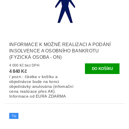
INFORMACE K MOŽNÉ REALIZACI A PODÁNÍ
INSOLVENCE A OSOBNÍHO BANKROTU
(FYZICKÁ OSOBA - ON)
4 000 Kč bez DPH
4 840 Kč
/ pozn.: částka v košíku a
objednávce bude na konci
objednávky anulována (infomační
cena realizace přes AK).
Informace od EURA ZDARMA
Tip