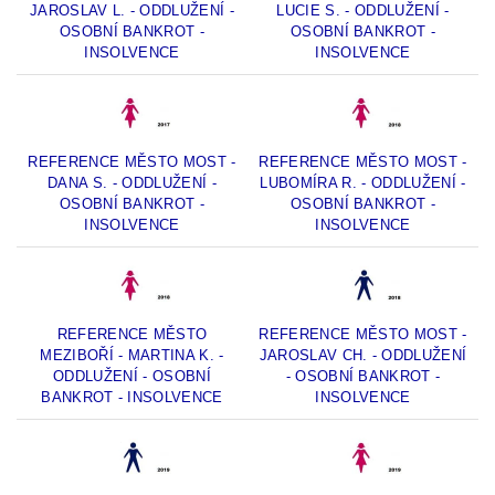
JAROSLAV L. - ODDLUŽENÍ -
LUCIE S. - ODDLUŽENÍ -
OSOBNÍ BANKROT -
OSOBNÍ BANKROT -
INSOLVENCE
INSOLVENCE
REFERENCE MĚSTO MOST -
REFERENCE MĚSTO MOST -
DANA S. - ODDLUŽENÍ -
LUBOMÍRA R. - ODDLUŽENÍ -
OSOBNÍ BANKROT -
OSOBNÍ BANKROT -
INSOLVENCE
INSOLVENCE
REFERENCE MĚSTO
REFERENCE MĚSTO MOST -
MEZIBOŘÍ - MARTINA K. -
JAROSLAV CH. - ODDLUŽENÍ
ODDLUŽENÍ - OSOBNÍ
- OSOBNÍ BANKROT -
BANKROT - INSOLVENCE
INSOLVENCE