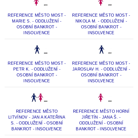
REFERENCE MĚSTO MOST -
REFERENCE MĚSTO MOST -
MARIE S. - ODDLUŽENÍ -
NIKOLA M. - ODDLUŽENÍ -
OSOBNÍ BANKROT -
OSOBNÍ BANKROT -
INSOLVENCE
INSOLVENCE
REFERENCE MĚSTO MOST -
REFERENCE MĚSTO MOST -
PETR K. - ODDLUŽENÍ -
JAROSLAV H. - ODDLUŽENÍ -
OSOBNÍ BANKROT -
OSOBNÍ BANKROT -
INSOLVENCE
INSOLVENCE
REFERENCE MĚSTO
REFERENCE MĚSTO HORNÍ
LITVÍNOV - JAN A KATEŘINA
JIŘETÍN - JANA Š. -
S. - ODDLUŽENÍ - OSOBNÍ
ODDLUŽENÍ - OSOBNÍ
BANKROT - INSOLVENCE
BANKROT - INSOLVENCE