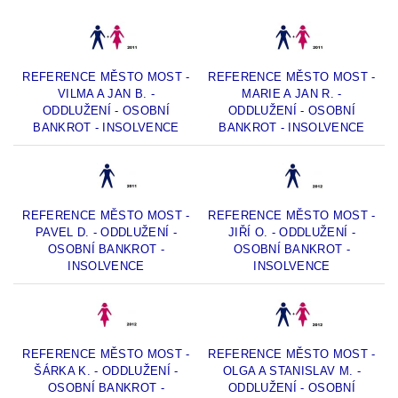
REFERENCE MĚSTO MOST -
REFERENCE MĚSTO MOST -
VILMA A JAN B. -
MARIE A JAN R. -
ODDLUŽENÍ - OSOBNÍ
ODDLUŽENÍ - OSOBNÍ
BANKROT - INSOLVENCE
BANKROT - INSOLVENCE
REFERENCE MĚSTO MOST -
REFERENCE MĚSTO MOST -
PAVEL D. - ODDLUŽENÍ -
JIŘÍ O. - ODDLUŽENÍ -
OSOBNÍ BANKROT -
OSOBNÍ BANKROT -
INSOLVENCE
INSOLVENCE
REFERENCE MĚSTO MOST -
REFERENCE MĚSTO MOST -
ŠÁRKA K. - ODDLUŽENÍ -
OLGA A STANISLAV M. -
OSOBNÍ BANKROT -
ODDLUŽENÍ - OSOBNÍ