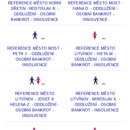
REFERENCE MĚSTO HORNÍ
REFERENCE MĚSTO MOST -
JIŘETÍN - ROSTISLAV R. -
IVANA D. - ODDLUŽENÍ -
ODDLUŽENÍ - OSOBNÍ
OSOBNÍ BANKROT -
BANKROT - INSOLVENCE
INSOLVENCE
REFERENCE MĚSTO MOST -
REFERENCE MĚSTO
PETR J. - ODDLUŽENÍ -
LITVÍNOV - IVETA W. -
OSOBNÍ BANKROT -
ODDLUŽENÍ - OSOBNÍ
INSOLVENCE
BANKROT - INSOLVENCE
REFERENCE MĚSTO
REFERENCE MĚSTO
LITVÍNOV - JOSEF A
LITVÍNOV - MIROSLAV K. -
HELENA Z. - ODDLUŽENÍ -
ODDLUŽENÍ - OSOBNÍ
OSOBNÍ BANKROT -
BANKROT - INSOLVENCE
INSOLVENCE