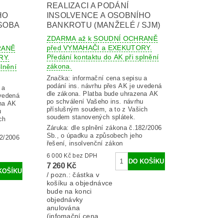
REALIZACI A PODÁNÍ
HO
INSOLVENCE A OSOBNÍHO
SOBA
BANKROTU (MANŽELÉ / SJM)
ZDARMA až k SOUDNÍ OCHRANĚ
před VYMAHAČI a EXEKUTORY.
RANĚ
Předání kontaktu do AK při splnění
RY.
zákona.
lnění
Značka:
informační cena sepisu a
podání ins. návrhu přes AK je uvedená
 a
dle zákona. Platba bude uhrazena AK
uvedená
po schválení Vašeho ins. návrhu
ena AK
příslušným soudem, a to z Vašich
u
soudem stanovených splátek.
ch
Záruka: dle splnění zákona č.182/2006
Sb., o úpadku a způsobech jeho
82/2006
řešení, insolvenční zákon
6 000 Kč bez DPH
7 260 Kč
/ pozn.: částka v
košíku a objednávce
bude na konci
objednávky
anulována
(infomační cena