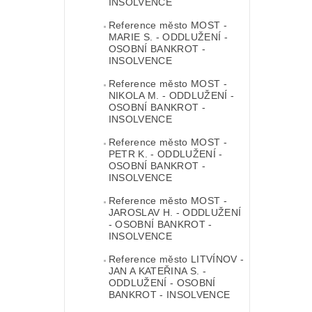
INSOLVENCE
Reference město MOST -
MARIE S. - ODDLUŽENÍ -
OSOBNÍ BANKROT -
INSOLVENCE
Reference město MOST -
NIKOLA M. - ODDLUŽENÍ -
OSOBNÍ BANKROT -
INSOLVENCE
Reference město MOST -
PETR K. - ODDLUŽENÍ -
OSOBNÍ BANKROT -
INSOLVENCE
Reference město MOST -
JAROSLAV H. - ODDLUŽENÍ
- OSOBNÍ BANKROT -
INSOLVENCE
Reference město LITVÍNOV -
JAN A KATEŘINA S. -
ODDLUŽENÍ - OSOBNÍ
BANKROT - INSOLVENCE