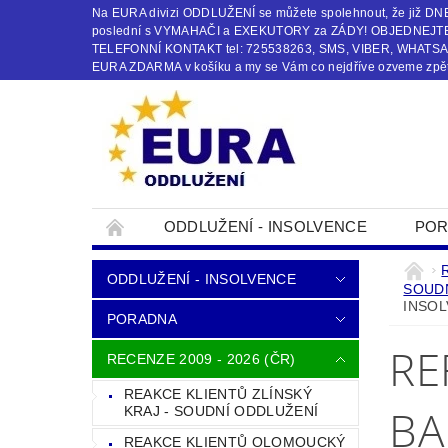
Na EURA divizi ODDLUŽENÍ se můžete spolehnout, že již
poslední s VYMAHAČI a EXEKUTORY za ZÁDY! OBJEDNEJTE s
TELEFONNÍ KONTAKT tel: 725538263, SMS, VIBER, WHATSAPP
EURA ZDARMA v košíku a my se Vám co nejdříve ozveme zpět
ODDLUŽENÍ - INSOLVENCE
POR
OBCHODNÍ PODMÍNKY
KONTAKTY
ODDLUŽENÍ - INSOLVENCE
SOUD
INSO
PORADNA
RE
RECENZE 2009 - 2026 (ČR)
REAKCE KLIENTŮ ZLÍNSKÝ
BA
KRAJ - SOUDNÍ ODDLUŽENÍ
REAKCE KLIENTŮ OLOMOUCKÝ