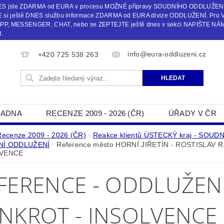
 DNES jste ZDARMA od EURA v procesu MOŽNÉ přípravy SOUDNÍHO ODDLUŽEN
i ještě DNES službu informace ZDARMA od EURA divize ODDLUŽENÍ. Pro 
, MESSENGER, CHAT, nebo se ZEPTEJTE ještě dnes v sekci NAPIŠTE NÁM č
.
info@eura-oddluzeni.cz
+420 725 538 263
ADNA
RECENZE 2009 - 2026 (ČR)
ÚŘADY V ČR
NAPIŠTE NÁM
Recenze 2009 - 2026 (ČR)
Reakce klientů ÚSTECKÝ kraj - SOU
NÍ ODDLUŽENÍ
Reference město HORNÍ JIŘETÍN - ROSTISLAV 
LVENCE
FERENCE - ODDLUŽENÍ
NKROT - INSOLVENCE -