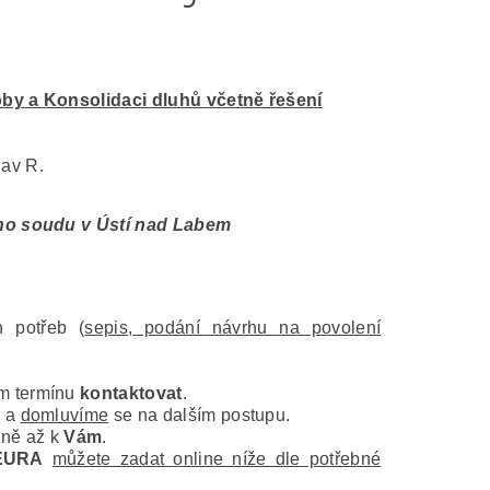
oby a Konsolidaci dluhů včetně řešení
lav R.
ho soudu v Ústí nad Labem
 potřeb (
sepis, podání návrhu na povolení
m termínu
kontaktovat
.
u a
domluvíme
se na dalším postupu.
tně až k
Vám
.
EURA
můžete zadat online níže dle potřebné