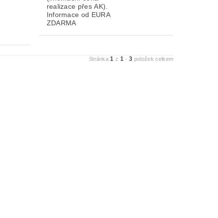
realizace přes AK).
Informace od EURA
ZDARMA
1
1
3
Stránka
z
-
položek celkem