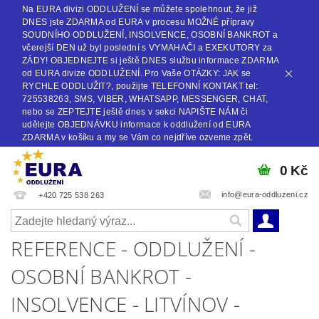
Na EURA divizi ODDLUŽENÍ se můžete spolehnout, že již
DNES jste ZDARMA od EURA v procesu MOŽNÉ přípravy
SOUDNÍHO ODDLUŽENÍ, INSOLVENCE, OSOBNÍ BANKROT a
včerejší DEN už byl poslední s VYMAHAČI a EXEKUTORY za
ZÁDY! OBJEDNEJTE si ještě DNES službu informace ZDARMA
od EURA divize ODDLUŽENÍ. Pro Vaše OTÁZKY: JAK se
RYCHLE ODDLUŽIT?, použijte TELEFONNÍ KONTAKT tel:
725538263, SMS, VIBER, WHATSAPP, MESSENGER, CHAT,
nebo se ZEPTEJTE ještě dnes v sekci NAPIŠTE NÁM či
udělejte OBJEDNÁVKU informace k oddlužení od EURA
ZDARMA v košíku a my se Vám co nejdříve ozveme zpět.
0 Kč
info@eura-oddluzeni.cz
+420 725 538 263
REFERENCE - ODDLUŽENÍ -
OSOBNÍ BANKROT -
INSOLVENCE - LITVÍNOV -