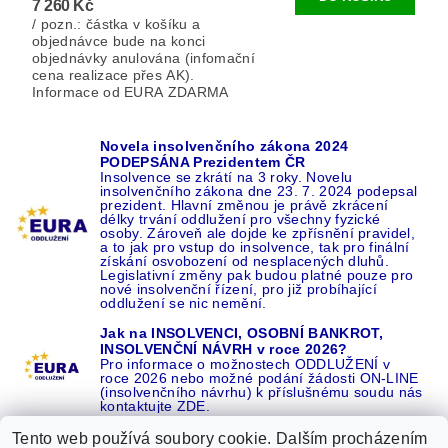
7 260 Kč
/ pozn.: částka v košíku a
objednávce bude na konci
objednávky anulována (infomační
cena realizace přes AK).
Informace od EURA ZDARMA
Novela insolvenčního zákona 2024
PODEPSÁNA Prezidentem ČR
Insolvence se zkrátí na 3 roky. Novelu
insolvenčního zákona dne 23. 7. 2024 podepsal
prezident. Hlavní změnou je právě zkrácení
délky trvání oddlužení pro všechny fyzické
osoby. Zároveň ale dojde ke zpřísnění pravidel,
a to jak pro vstup do insolvence, tak pro finální
získání osvobození od nesplacených dluhů.
Legislativní změny pak budou platné pouze pro
nové insolvenční řízení, pro již probíhající
oddlužení se nic nemění.
Jak na INSOLVENCI, OSOBNÍ BANKROT,
INSOLVENČNÍ NÁVRH v roce 2026?
Pro informace o možnostech ODDLUŽENÍ v
roce 2026 nebo možné podání žádosti ON-LINE
(insolvenčního návrhu) k příslušnému soudu nás
kontaktujte ZDE.
Tento web používá soubory cookie. Dalším procházením