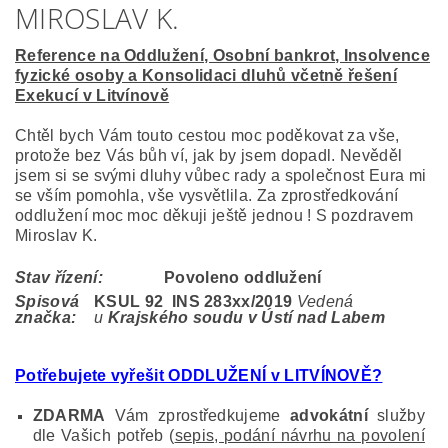
MIROSLAV K.
Reference na Oddlužení, Osobní bankrot, Insolvence
fyzické osoby a Konsolidaci dluhů včetně řešení
Exekucí v Litvínově
Chtěl bych Vám touto cestou moc poděkovat za vše,
protože bez Vás bůh ví, jak by jsem dopadl. Nevěděl
jsem si se svými dluhy vůbec rady a společnost Eura mi
se vším pomohla, vše vysvětlila. Za zprostředkování
oddlužení moc moc děkuji ještě jednou ! S pozdravem
Miroslav K.
Stav řízení:
Povoleno oddlužení
Spisová
KSUL 92 INS 283
xx/2019
Vedená
značka:
u
Krajského soudu v Ústí nad Labem
Potřebujete vyřešit ODDLUŽENÍ v LITVÍNOVĚ?
ZDARMA
Vám zprostředkujeme
advokátní
služby
dle Vašich potřeb (
sepis, podání návrhu na povolení