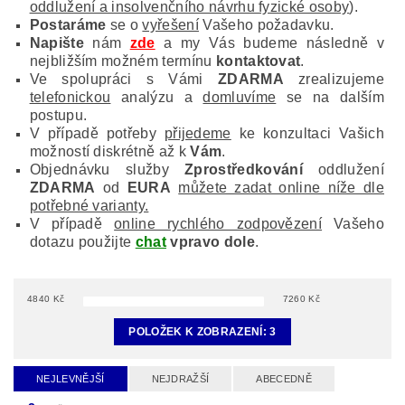
oddlužení a insolvenčního návrhu fyzické osoby
).
Postaráme
se o
vyřešení
Vašeho požadavku.
Napište
nám
zde
a my Vás budeme následně v
nejbližším možném termínu
kontaktovat
.
Ve spolupráci s Vámi
ZDARMA
zrealizujeme
telefonickou
analýzu a
domluvíme
se na dalším
postupu.
V případě potřeby
přijedeme
ke konzultaci Vašich
možností diskrétně až k
Vám
.
Objednávku služby
Zprostředkování
oddlužení
ZDARMA
od
EURA
můžete zadat online níže dle
potřebné varianty.
V případě
online rychlého zodpovězení
Vašeho
dotazu použijte
chat
vpravo dole
.
4840
Kč
7260
Kč
POLOŽEK K ZOBRAZENÍ:
3
NEJLEVNĚJŠÍ
NEJDRAŽŠÍ
ABECEDNĚ