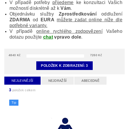
V případě potřeby
přijedeme
ke konzultaci Vašich
možností diskrétně až k
Vám
.
Objednávku služby
Zprostředkování
oddlužení
ZDARMA
od
EURA
můžete zadat online níže dle
potřebné varianty.
V případě
online rychlého zodpovězení
Vašeho
dotazu použijte
chat
vpravo dole
.
4840
Kč
7260
Kč
POLOŽEK K ZOBRAZENÍ:
3
NEJLEVNĚJŠÍ
NEJDRAŽŠÍ
ABECEDNĚ
3
položek celkem
Tip