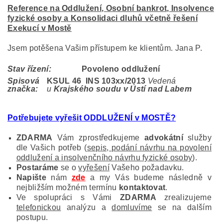
Reference na Oddlužení, Osobní bankrot, Insolvence
fyzické osoby a Konsolidaci dluhů včetně řešení
Exekucí v Mostě
Jsem potěšena Vašim přístupem ke klientům. Jana P.
Stav řízení:
Povoleno oddlužení
Spisová
KSUL 46 INS 103
xx/2013
Vedená
značka:
u
Krajského soudu v Ústí nad Labem
Potřebujete vyřešit ODDLUŽENÍ v MOSTĚ?
ZDARMA
Vám zprostředkujeme
advokátní
služby
dle Vašich potřeb (
sepis, podání návrhu na povolení
oddlužení a insolvenčního návrhu fyzické osoby
).
Postaráme
se o
vyřešení
Vašeho požadavku.
Napište
nám
zde
a my Vás budeme následně v
nejbližším možném termínu
kontaktovat
.
Ve spolupráci s Vámi
ZDARMA
zrealizujeme
telefonickou
analýzu a
domluvíme
se na dalším
postupu.