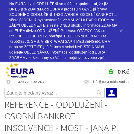
Na EURA divizi ODDLUŽENÍ se můžete spolehnout, že již
DNES jste ZDARMA od EURA v procesu MOŽNÉ přípravy
SOUDNÍHO ODDLUŽENÍ, INSOLVENCE, OSOBNÍ BANKROT a
včerejší DEN už byl poslední s VYMAHAČI a EXEKUTORY za
ZÁDY! OBJEDNEJTE si ještě DNES službu informace ZDARMA
od EURA divize ODDLUŽENÍ. Pro Vaše OTÁZKY: JAK se
RYCHLE ODDLUŽIT?, použijte TELEFONNÍ KONTAKT tel:
725538263, SMS, VIBER, WHATSAPP, MESSENGER, CHAT,
nebo se ZEPTEJTE ještě dnes v sekci NAPIŠTE NÁM či
udělejte OBJEDNÁVKU informace k oddlužení od EURA
ZDARMA v košíku a my se Vám co nejdříve ozveme zpět.
0 Kč
info@eura-oddluzeni.cz
+420 725 538 263
REFERENCE - ODDLUŽENÍ -
OSOBNÍ BANKROT -
INSOLVENCE - MOST - JANA P.