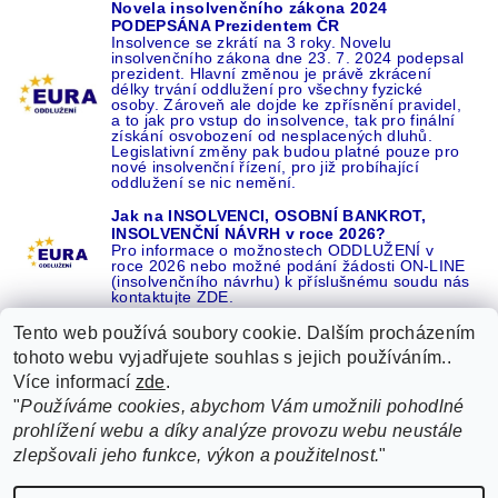
Novela insolvenčního zákona 2024
PODEPSÁNA Prezidentem ČR
Insolvence se zkrátí na 3 roky. Novelu
insolvenčního zákona dne 23. 7. 2024 podepsal
prezident. Hlavní změnou je právě zkrácení
délky trvání oddlužení pro všechny fyzické
osoby. Zároveň ale dojde ke zpřísnění pravidel,
a to jak pro vstup do insolvence, tak pro finální
získání osvobození od nesplacených dluhů.
Legislativní změny pak budou platné pouze pro
nové insolvenční řízení, pro již probíhající
oddlužení se nic nemění.
Jak na INSOLVENCI, OSOBNÍ BANKROT,
INSOLVENČNÍ NÁVRH v roce 2026?
Pro informace o možnostech ODDLUŽENÍ v
roce 2026 nebo možné podání žádosti ON-LINE
(insolvenčního návrhu) k příslušnému soudu nás
kontaktujte ZDE.
Tento web používá soubory cookie. Dalším procházením
tohoto webu vyjadřujete souhlas s jejich používáním..
Více informací
zde
.
Recenze o NÁS na GOOGLE
|
16 let REFERENCÍ v celé ČR
|
"
Používáme cookies, abychom Vám umožnili pohodlné
Recenze o NÁS na SEZNAMU
|
prohlížení webu a díky analýze provozu webu neustále
ŽÁDEJTE život BEZ DLUHŮ nebo EXEKUCÍ ZDE
zlepšovali jeho funkce, výkon a použitelnost.
"