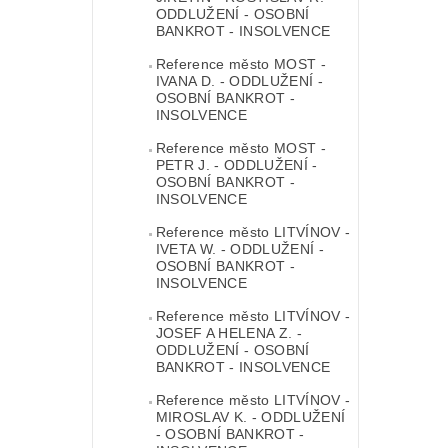
ODDLUŽENÍ - OSOBNÍ
BANKROT - INSOLVENCE
Reference město MOST -
IVANA D. - ODDLUŽENÍ -
OSOBNÍ BANKROT -
INSOLVENCE
Reference město MOST -
PETR J. - ODDLUŽENÍ -
OSOBNÍ BANKROT -
INSOLVENCE
Reference město LITVÍNOV -
IVETA W. - ODDLUŽENÍ -
OSOBNÍ BANKROT -
INSOLVENCE
Reference město LITVÍNOV -
JOSEF A HELENA Z. -
ODDLUŽENÍ - OSOBNÍ
BANKROT - INSOLVENCE
Reference město LITVÍNOV -
MIROSLAV K. - ODDLUŽENÍ
- OSOBNÍ BANKROT -