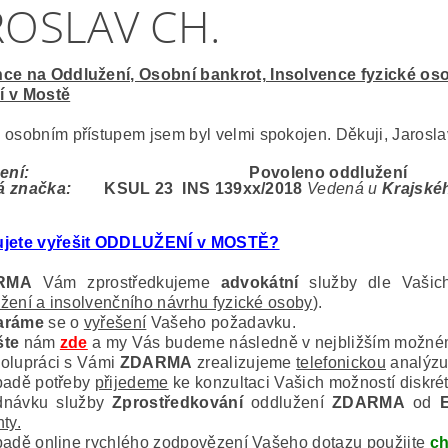
ROSLAV CH.
ce na Oddlužení, Osobní bankrot, Insolvence fyzické os
í v Mostě
 osobním přístupem jsem byl velmi spokojen. Děkuji, Jarosla
ení:
Povoleno oddlužení
á značka:
KSUL 23 INS 139
xx/2018
Vedená u
Krajské
ujete vyřešit ODDLUŽENÍ v MOSTĚ?
RMA
Vám zprostředkujeme
advokátní
služby dle Vašich
žení a insolvenčního návrhu fyzické osoby
).
aráme
se o
vyřešení
Vašeho požadavku.
šte
nám
zde
a my Vás budeme následně v nejbližším možné
olupráci s Vámi
ZDARMA
zrealizujeme
telefonickou
analýz
padě potřeby
přijedeme
ke konzultaci Vašich možností diskré
dnávku služby
Zprostředkování
oddlužení
ZDARMA
od
nty.
ípadě
online rychlého zodpovězení
Vašeho dotazu použijte
ch