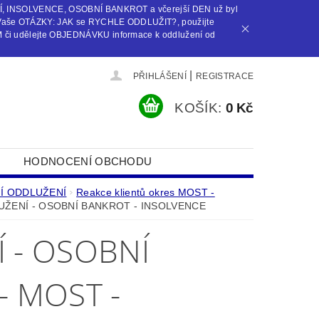
Í, INSOLVENCE, OSOBNÍ BANKROT a včerejší DEN už byl
Vaše OTÁZKY: JAK se RYCHLE ODDLUŽIT?, použijte
i udělejte OBJEDNÁVKU informace k oddlužení od
|
PŘIHLÁŠENÍ
REGISTRACE
KOŠÍK:
0 Kč
HODNOCENÍ OBCHODU
DNÍ ODDLUŽENÍ
Reakce klientů okres MOST -
LUŽENÍ - OSOBNÍ BANKROT - INSOLVENCE
 - OSOBNÍ
- MOST -