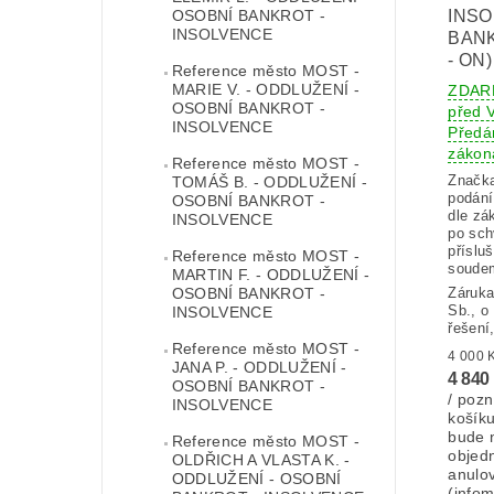
INSO
OSOBNÍ BANKROT -
INSOLVENCE
BANK
- ON)
Reference město MOST -
MARIE V. - ODDLUŽENÍ -
ZDAR
OSOBNÍ BANKROT -
před
INSOLVENCE
Předán
zákon
Reference město MOST -
Značk
TOMÁŠ B. - ODDLUŽENÍ -
podání
OSOBNÍ BANKROT -
dle zá
INSOLVENCE
po sch
příslu
Reference město MOST -
soudem
MARTIN F. - ODDLUŽENÍ -
OSOBNÍ BANKROT -
Záruka
Sb., o
INSOLVENCE
řešení
Reference město MOST -
JANA P. - ODDLUŽENÍ -
4 840
OSOBNÍ BANKROT -
/ pozn
INSOLVENCE
košík
bude 
Reference město MOST -
objed
OLDŘICH A VLASTA K. -
anulo
ODDLUŽENÍ - OSOBNÍ
(info