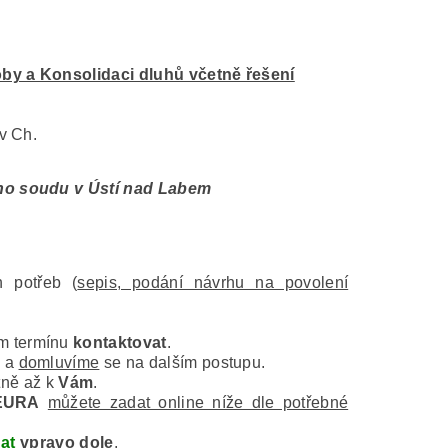
oby a Konsolidaci dluhů včetně řešení
v Ch.
ho soudu v Ústí nad Labem
 potřeb (
sepis, podání návrhu na povolení
m termínu
kontaktovat
.
u a
domluvíme
se na dalším postupu.
tně až k
Vám
.
EURA
můžete zadat online níže dle potřebné
at
vpravo dole
.