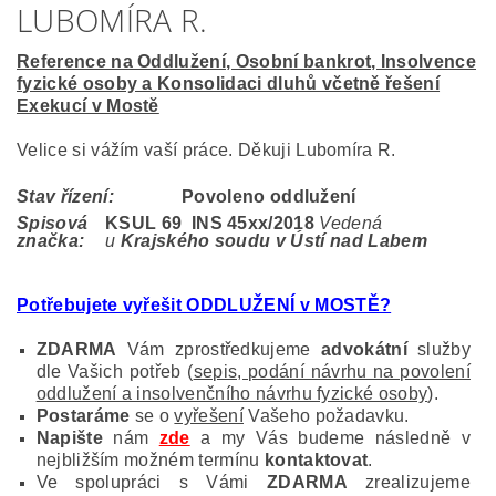
LUBOMÍRA R.
Reference na Oddlužení, Osobní bankrot, Insolvence
fyzické osoby a Konsolidaci dluhů včetně řešení
Exekucí v Mostě
Velice si vážím vaší práce. Děkuji Lubomíra R.
Stav řízení:
Povoleno oddlužení
Spisová
KSUL 69 INS 45
xx/2018
Vedená
značka:
u
Krajského soudu v Ústí nad Labem
Potřebujete vyřešit ODDLUŽENÍ v MOSTĚ?
ZDARMA
Vám zprostředkujeme
advokátní
služby
dle Vašich potřeb (
sepis, podání návrhu na povolení
oddlužení a insolvenčního návrhu fyzické osoby
).
Postaráme
se o
vyřešení
Vašeho požadavku.
Napište
nám
zde
a my Vás budeme následně v
nejbližším možném termínu
kontaktovat
.
Ve spolupráci s Vámi
ZDARMA
zrealizujeme