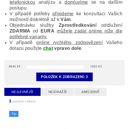
telefonickou
analýzu a
domluvíme
se na dalším
postupu.
V případě potřeby
přijedeme
ke konzultaci Vašich
možností diskrétně až k
Vám
.
Objednávku služby
Zprostředkování
oddlužení
ZDARMA
od
EURA
můžete zadat online níže dle
potřebné varianty.
V případě
online rychlého zodpovězení
Vašeho
dotazu použijte
chat
vpravo dole
.
4840
Kč
7260
Kč
POLOŽEK K ZOBRAZENÍ:
3
NEJLEVNĚJŠÍ
NEJDRAŽŠÍ
ABECEDNĚ
3
položek celkem
Tip