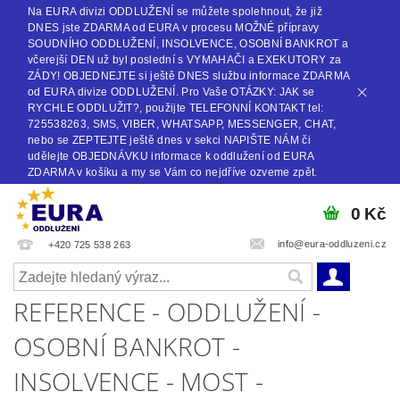
Na EURA divizi ODDLUŽENÍ se můžete spolehnout, že již
DNES jste ZDARMA od EURA v procesu MOŽNÉ přípravy
SOUDNÍHO ODDLUŽENÍ, INSOLVENCE, OSOBNÍ BANKROT a
včerejší DEN už byl poslední s VYMAHAČI a EXEKUTORY za
ZÁDY! OBJEDNEJTE si ještě DNES službu informace ZDARMA
od EURA divize ODDLUŽENÍ. Pro Vaše OTÁZKY: JAK se
RYCHLE ODDLUŽIT?, použijte TELEFONNÍ KONTAKT tel:
725538263, SMS, VIBER, WHATSAPP, MESSENGER, CHAT,
nebo se ZEPTEJTE ještě dnes v sekci NAPIŠTE NÁM či
udělejte OBJEDNÁVKU informace k oddlužení od EURA
ZDARMA v košíku a my se Vám co nejdříve ozveme zpět.
0 Kč
info@eura-oddluzeni.cz
+420 725 538 263
REFERENCE - ODDLUŽENÍ -
OSOBNÍ BANKROT -
INSOLVENCE - MOST -