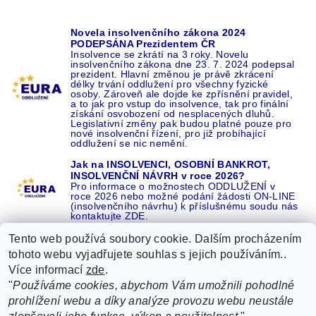
Novela insolvenčního zákona 2024
PODEPSÁNA Prezidentem ČR
Insolvence se zkrátí na 3 roky. Novelu
insolvenčního zákona dne 23. 7. 2024 podepsal
prezident. Hlavní změnou je právě zkrácení
délky trvání oddlužení pro všechny fyzické
osoby. Zároveň ale dojde ke zpřísnění pravidel,
a to jak pro vstup do insolvence, tak pro finální
získání osvobození od nesplacených dluhů.
Legislativní změny pak budou platné pouze pro
nové insolvenční řízení, pro již probíhající
oddlužení se nic nemění.
Jak na INSOLVENCI, OSOBNÍ BANKROT,
INSOLVENČNÍ NÁVRH v roce 2026?
Pro informace o možnostech ODDLUŽENÍ v
roce 2026 nebo možné podání žádosti ON-LINE
(insolvenčního návrhu) k příslušnému soudu nás
kontaktujte ZDE.
Tento web používá soubory cookie. Dalším procházením
tohoto webu vyjadřujete souhlas s jejich používáním..
Více informací
zde
.
Recenze o NÁS na GOOGLE
|
16 let REFERENCÍ v celé ČR
|
"
Používáme cookies, abychom Vám umožnili pohodlné
Recenze o NÁS na SEZNAMU
|
prohlížení webu a díky analýze provozu webu neustále
ŽÁDEJTE život BEZ DLUHŮ nebo EXEKUCÍ ZDE