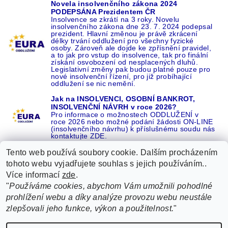
Novela insolvenčního zákona 2024
PODEPSÁNA Prezidentem ČR
Insolvence se zkrátí na 3 roky. Novelu
insolvenčního zákona dne 23. 7. 2024 podepsal
prezident. Hlavní změnou je právě zkrácení
délky trvání oddlužení pro všechny fyzické
osoby. Zároveň ale dojde ke zpřísnění pravidel,
a to jak pro vstup do insolvence, tak pro finální
získání osvobození od nesplacených dluhů.
Legislativní změny pak budou platné pouze pro
nové insolvenční řízení, pro již probíhající
oddlužení se nic nemění.
Jak na INSOLVENCI, OSOBNÍ BANKROT,
INSOLVENČNÍ NÁVRH v roce 2026?
Pro informace o možnostech ODDLUŽENÍ v
roce 2026 nebo možné podání žádosti ON-LINE
(insolvenčního návrhu) k příslušnému soudu nás
kontaktujte ZDE.
Tento web používá soubory cookie. Dalším procházením
tohoto webu vyjadřujete souhlas s jejich používáním..
Více informací
zde
.
Recenze o NÁS na GOOGLE
|
16 let REFERENCÍ v celé ČR
|
"
Používáme cookies, abychom Vám umožnili pohodlné
Recenze o NÁS na SEZNAMU
|
prohlížení webu a díky analýze provozu webu neustále
ŽÁDEJTE život BEZ DLUHŮ nebo EXEKUCÍ ZDE
zlepšovali jeho funkce, výkon a použitelnost.
"