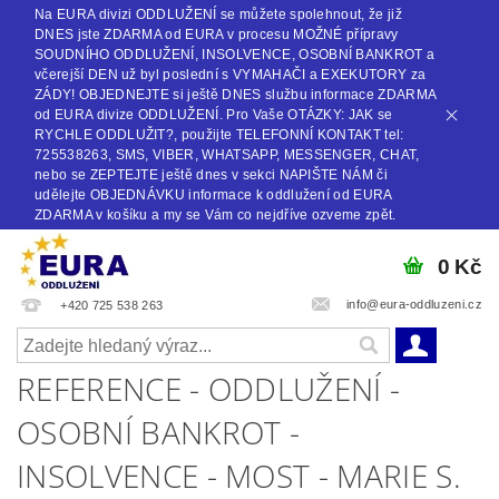
Na EURA divizi ODDLUŽENÍ se můžete spolehnout, že již
DNES jste ZDARMA od EURA v procesu MOŽNÉ přípravy
SOUDNÍHO ODDLUŽENÍ, INSOLVENCE, OSOBNÍ BANKROT a
včerejší DEN už byl poslední s VYMAHAČI a EXEKUTORY za
ZÁDY! OBJEDNEJTE si ještě DNES službu informace ZDARMA
od EURA divize ODDLUŽENÍ. Pro Vaše OTÁZKY: JAK se
RYCHLE ODDLUŽIT?, použijte TELEFONNÍ KONTAKT tel:
725538263, SMS, VIBER, WHATSAPP, MESSENGER, CHAT,
nebo se ZEPTEJTE ještě dnes v sekci NAPIŠTE NÁM či
udělejte OBJEDNÁVKU informace k oddlužení od EURA
ZDARMA v košíku a my se Vám co nejdříve ozveme zpět.
0 Kč
info@eura-oddluzeni.cz
+420 725 538 263
REFERENCE - ODDLUŽENÍ -
OSOBNÍ BANKROT -
INSOLVENCE - MOST - MARIE S.