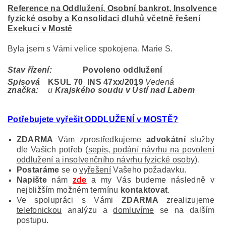
Reference na Oddlužení, Osobní bankrot, Insolvence
fyzické osoby a Konsolidaci dluhů včetně řešení
Exekucí v Mostě
Byla jsem s Vámi velice spokojena. Marie S.
Stav řízení:
Povoleno oddlužení
Spisová
KSUL 70 INS 47
xx/2019
Vedená
značka:
u
Krajského soudu v Ústí nad Labem
Potřebujete vyřešit ODDLUŽENÍ v MOSTĚ?
ZDARMA
Vám zprostředkujeme
advokátní
služby
dle Vašich potřeb (
sepis, podání návrhu na povolení
oddlužení a insolvenčního návrhu fyzické osoby
).
Postaráme
se o
vyřešení
Vašeho požadavku.
Napište
nám
zde
a my Vás budeme následně v
nejbližším možném termínu
kontaktovat
.
Ve spolupráci s Vámi
ZDARMA
zrealizujeme
telefonickou
analýzu a
domluvíme
se na dalším
postupu.