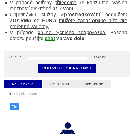
V případě potřeby
přijedeme
ke konzultaci Vašich
možností diskrétně až k
Vám
.
Objednávku služby
Zprostředkování
oddlužení
ZDARMA
od
EURA
můžete zadat online níže dle
potřebné varianty.
V případě
online rychlého zodpovězení
Vašeho
dotazu použijte
chat
vpravo dole
.
4840
Kč
7260
Kč
POLOŽEK K ZOBRAZENÍ:
3
NEJLEVNĚJŠÍ
NEJDRAŽŠÍ
ABECEDNĚ
3
položek celkem
Tip