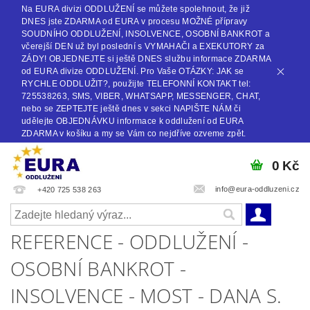
Na EURA divizi ODDLUŽENÍ se můžete spolehnout, že již
DNES jste ZDARMA od EURA v procesu MOŽNÉ přípravy
SOUDNÍHO ODDLUŽENÍ, INSOLVENCE, OSOBNÍ BANKROT a
včerejší DEN už byl poslední s VYMAHAČI a EXEKUTORY za
ZÁDY! OBJEDNEJTE si ještě DNES službu informace ZDARMA
od EURA divize ODDLUŽENÍ. Pro Vaše OTÁZKY: JAK se
RYCHLE ODDLUŽIT?, použijte TELEFONNÍ KONTAKT tel:
725538263, SMS, VIBER, WHATSAPP, MESSENGER, CHAT,
nebo se ZEPTEJTE ještě dnes v sekci NAPIŠTE NÁM či
udělejte OBJEDNÁVKU informace k oddlužení od EURA
ZDARMA v košíku a my se Vám co nejdříve ozveme zpět.
0 Kč
info@eura-oddluzeni.cz
+420 725 538 263
REFERENCE - ODDLUŽENÍ -
OSOBNÍ BANKROT -
INSOLVENCE - MOST - DANA S.