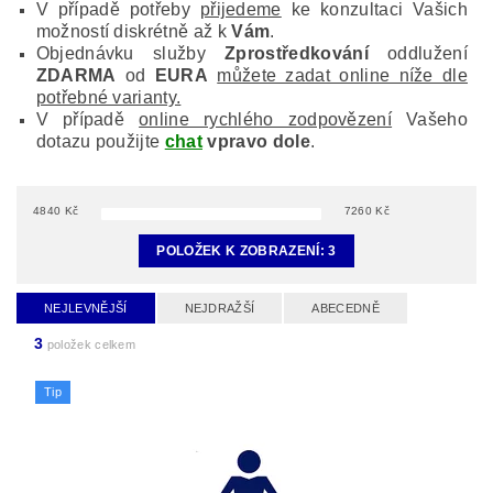
V případě potřeby
přijedeme
ke konzultaci Vašich
možností diskrétně až k
Vám
.
Objednávku služby
Zprostředkování
oddlužení
ZDARMA
od
EURA
můžete zadat online níže dle
potřebné varianty.
V případě
online rychlého zodpovězení
Vašeho
dotazu použijte
chat
vpravo dole
.
4840
Kč
7260
Kč
POLOŽEK K ZOBRAZENÍ:
3
NEJLEVNĚJŠÍ
NEJDRAŽŠÍ
ABECEDNĚ
3
položek celkem
Tip