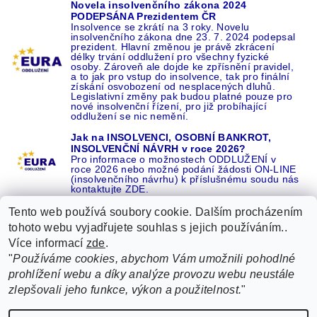
Novela insolvenčního zákona 2024
PODEPSÁNA Prezidentem ČR
Insolvence se zkrátí na 3 roky. Novelu
insolvenčního zákona dne 23. 7. 2024 podepsal
prezident. Hlavní změnou je právě zkrácení
délky trvání oddlužení pro všechny fyzické
osoby. Zároveň ale dojde ke zpřísnění pravidel,
a to jak pro vstup do insolvence, tak pro finální
získání osvobození od nesplacených dluhů.
Legislativní změny pak budou platné pouze pro
nové insolvenční řízení, pro již probíhající
oddlužení se nic nemění.
Jak na INSOLVENCI, OSOBNÍ BANKROT,
INSOLVENČNÍ NÁVRH v roce 2026?
Pro informace o možnostech ODDLUŽENÍ v
roce 2026 nebo možné podání žádosti ON-LINE
(insolvenčního návrhu) k příslušnému soudu nás
kontaktujte ZDE.
Tento web používá soubory cookie. Dalším procházením
tohoto webu vyjadřujete souhlas s jejich používáním..
Více informací
zde
.
Recenze o NÁS na GOOGLE
|
16 let REFERENCÍ v celé ČR
|
"
Používáme cookies, abychom Vám umožnili pohodlné
Recenze o NÁS na SEZNAMU
|
prohlížení webu a díky analýze provozu webu neustále
ŽÁDEJTE život BEZ DLUHŮ nebo EXEKUCÍ ZDE
zlepšovali jeho funkce, výkon a použitelnost.
"