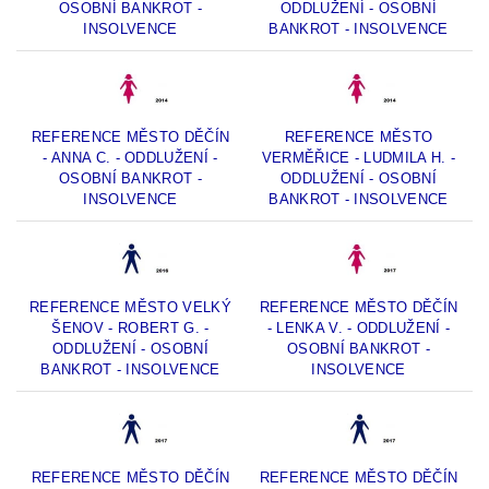
OSOBNÍ BANKROT -
ODDLUŽENÍ - OSOBNÍ
INSOLVENCE
BANKROT - INSOLVENCE
REFERENCE MĚSTO DĚČÍN
REFERENCE MĚSTO
- ANNA C. - ODDLUŽENÍ -
VERMĚŘICE - LUDMILA H. -
OSOBNÍ BANKROT -
ODDLUŽENÍ - OSOBNÍ
INSOLVENCE
BANKROT - INSOLVENCE
REFERENCE MĚSTO VELKÝ
REFERENCE MĚSTO DĚČÍN
ŠENOV - ROBERT G. -
- LENKA V. - ODDLUŽENÍ -
ODDLUŽENÍ - OSOBNÍ
OSOBNÍ BANKROT -
BANKROT - INSOLVENCE
INSOLVENCE
REFERENCE MĚSTO DĚČÍN
REFERENCE MĚSTO DĚČÍN