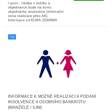
/ pozn.: částka v košíku a
objednávce bude na konci
objednávky anulována (infomační
cena realizace přes AK).
Informace od EURA ZDARMA
Tip
INFORMACE K MOŽNÉ REALIZACI A PODÁNÍ
INSOLVENCE A OSOBNÍHO BANKROTU
(MANŽELÉ / SJM)