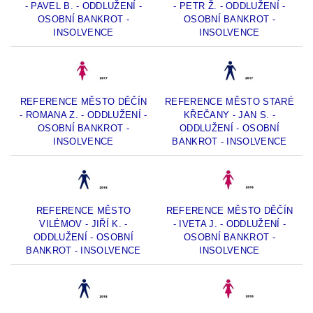
- PAVEL B. - ODDLUŽENÍ -
- PETR Ž. - ODDLUŽENÍ -
OSOBNÍ BANKROT -
OSOBNÍ BANKROT -
INSOLVENCE
INSOLVENCE
REFERENCE MĚSTO DĚČÍN
REFERENCE MĚSTO STARÉ
- ROMANA Z. - ODDLUŽENÍ -
KŘEČANY - JAN S. -
OSOBNÍ BANKROT -
ODDLUŽENÍ - OSOBNÍ
INSOLVENCE
BANKROT - INSOLVENCE
REFERENCE MĚSTO
REFERENCE MĚSTO DĚČÍN
VILÉMOV - JIŘÍ K. -
- IVETA J. - ODDLUŽENÍ -
ODDLUŽENÍ - OSOBNÍ
OSOBNÍ BANKROT -
BANKROT - INSOLVENCE
INSOLVENCE