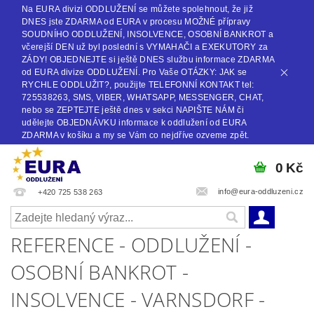
Na EURA divizi ODDLUŽENÍ se můžete spolehnout, že již
DNES jste ZDARMA od EURA v procesu MOŽNÉ přípravy
SOUDNÍHO ODDLUŽENÍ, INSOLVENCE, OSOBNÍ BANKROT a
včerejší DEN už byl poslední s VYMAHAČI a EXEKUTORY za
ZÁDY! OBJEDNEJTE si ještě DNES službu informace ZDARMA
od EURA divize ODDLUŽENÍ. Pro Vaše OTÁZKY: JAK se
RYCHLE ODDLUŽIT?, použijte TELEFONNÍ KONTAKT tel:
725538263, SMS, VIBER, WHATSAPP, MESSENGER, CHAT,
nebo se ZEPTEJTE ještě dnes v sekci NAPIŠTE NÁM či
udělejte OBJEDNÁVKU informace k oddlužení od EURA
ZDARMA v košíku a my se Vám co nejdříve ozveme zpět.
0 Kč
info@eura-oddluzeni.cz
+420 725 538 263
REFERENCE - ODDLUŽENÍ -
OSOBNÍ BANKROT -
INSOLVENCE - VARNSDORF -