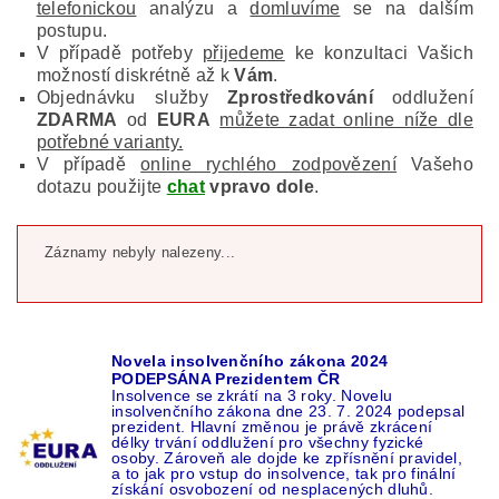
telefonickou
analýzu a
domluvíme
se na dalším
postupu.
V případě potřeby
přijedeme
ke konzultaci Vašich
možností diskrétně až k
Vám
.
Objednávku služby
Zprostředkování
oddlužení
ZDARMA
od
EURA
můžete zadat online níže dle
potřebné varianty.
V případě
online rychlého zodpovězení
Vašeho
dotazu použijte
chat
vpravo dole
.
Záznamy nebyly nalezeny...
Novela insolvenčního zákona 2024
PODEPSÁNA Prezidentem ČR
Insolvence se zkrátí na 3 roky. Novelu
insolvenčního zákona dne 23. 7. 2024 podepsal
prezident. Hlavní změnou je právě zkrácení
délky trvání oddlužení pro všechny fyzické
osoby. Zároveň ale dojde ke zpřísnění pravidel,
a to jak pro vstup do insolvence, tak pro finální
získání osvobození od nesplacených dluhů.