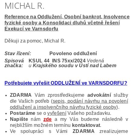
MICHAL R.
Reference na Oddlužení, Osobní bankrot, Insolvence
fyzické osoby a Konsolidaci dluhů včetně řešení
Exekucí ve Varnsdorfu
Děkuji za pomoc, Michal R.
Stav řízení:
Povoleno oddlužení
Spisová
KSUL 44 INS 75
xx/2024
Vedená
značka:
u
Krajského soudu v Ústí nad Labem
Potřebujete vyřešit ODDLUŽENÍ ve VARNSDORFU?
ZDARMA
Vám zprostředkujeme
advokátní
služby
dle Vašich potřeb (
sepis, podání návrhu na povolení
oddlužení a insolvenčního návrhu fyzické osoby
).
Postaráme
se o
vyřešení
Vašeho požadavku.
Napište
nám
zde
a my Vás budeme následně v
nejbližším možném termínu
kontaktovat
.
Ve spolupráci s Vámi
ZDARMA
zrealizujeme