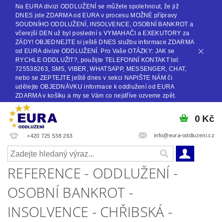
Na EURA divizi ODDLUŽENÍ se můžete spolehnout, že již
DNES jste ZDARMA od EURA v procesu MOŽNÉ přípravy
SOUDNÍHO ODDLUŽENÍ, INSOLVENCE, OSOBNÍ BANKROT a
včerejší DEN už byl poslední s VYMAHAČI a EXEKUTORY za
ZÁDY! OBJEDNEJTE si ještě DNES službu informace ZDARMA
od EURA divize ODDLUŽENÍ. Pro Vaše OTÁZKY: JAK se
RYCHLE ODDLUŽIT?, použijte TELEFONNÍ KONTAKT tel:
725538263, SMS, VIBER, WHATSAPP, MESSENGER, CHAT,
nebo se ZEPTEJTE ještě dnes v sekci NAPIŠTE NÁM či
udělejte OBJEDNÁVKU informace k oddlužení od EURA
ZDARMA v košíku a my se Vám co nejdříve ozveme zpět.
0 Kč
info@eura-oddluzeni.cz
+420 725 538 263
REFERENCE - ODDLUŽENÍ -
OSOBNÍ BANKROT -
INSOLVENCE - CHŘIBSKÁ -