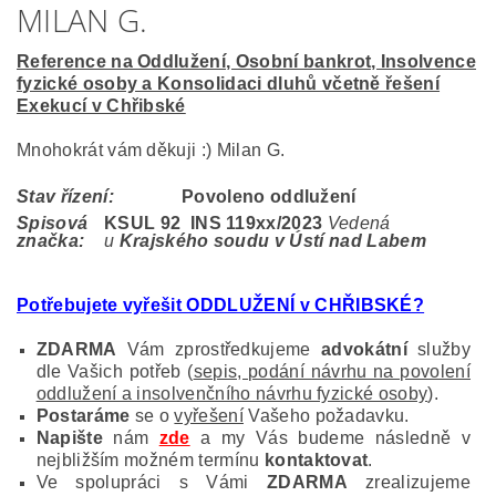
MILAN G.
Reference na Oddlužení, Osobní bankrot, Insolvence
fyzické osoby a Konsolidaci dluhů včetně řešení
Exekucí v Chřibské
Mnohokrát vám děkuji :) Milan G.
Stav řízení:
Povoleno oddlužení
Spisová
KSUL 92 INS 119
xx/2023
Vedená
značka:
u
Krajského soudu v Ústí nad Labem
Potřebujete vyřešit ODDLUŽENÍ v CHŘIBSKÉ?
ZDARMA
Vám zprostředkujeme
advokátní
služby
dle Vašich potřeb (
sepis, podání návrhu na povolení
oddlužení a insolvenčního návrhu fyzické osoby
).
Postaráme
se o
vyřešení
Vašeho požadavku.
Napište
nám
zde
a my Vás budeme následně v
nejbližším možném termínu
kontaktovat
.
Ve spolupráci s Vámi
ZDARMA
zrealizujeme