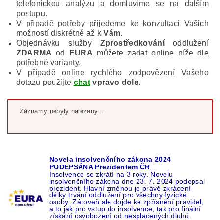
telefonickou
analýzu a
domluvíme
se na dalším
postupu.
V případě potřeby
přijedeme
ke konzultaci Vašich
možností diskrétně až k
Vám
.
Objednávku služby
Zprostředkování
oddlužení
ZDARMA
od
EURA
můžete zadat online níže dle
potřebné varianty.
V případě
online rychlého zodpovězení
Vašeho
dotazu použijte
chat
vpravo dole
.
Záznamy nebyly nalezeny...
Novela insolvenčního zákona 2024
PODEPSÁNA Prezidentem ČR
Insolvence se zkrátí na 3 roky. Novelu
insolvenčního zákona dne 23. 7. 2024 podepsal
prezident. Hlavní změnou je právě zkrácení
délky trvání oddlužení pro všechny fyzické
osoby. Zároveň ale dojde ke zpřísnění pravidel,
a to jak pro vstup do insolvence, tak pro finální
získání osvobození od nesplacených dluhů.