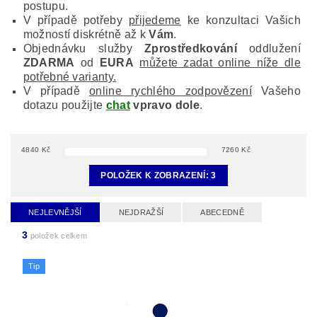
postupu.
V případě potřeby
přijedeme
ke konzultaci Vašich
možností diskrétně až k
Vám
.
Objednávku služby
Zprostředkování
oddlužení
ZDARMA
od
EURA
můžete zadat online níže dle
potřebné varianty.
V případě
online rychlého zodpovězení
Vašeho
dotazu použijte
chat
vpravo dole
.
4840
Kč
7260
Kč
POLOŽEK K ZOBRAZENÍ:
3
NEJLEVNĚJŠÍ
NEJDRAŽŠÍ
ABECEDNĚ
3
položek celkem
Tip