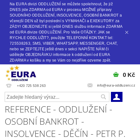
Na EURA divizi ODDLUŽENÍ se můžete spolehnout, že již
DNES jste ZDARMA od EURA v procesu MOŽNÉ přípravy
SOUDNÍHO ODDLUŽENÍ, INSOLVENCE, OSOBNÍ BANKROT a
včerejší DEN už byl poslední s VYMAHAČI a EXEKUTORY za
ZÁDY! OBJEDNEJTE si ještě DNES službu informace ZDARMA
od EURA divize ODDLUŽENÍ. Pro Vaše OTÁZKY: JAK se
RYCHLE ODDLUŽIT?, použijte TELEFONNÍ KONTAKT tel:
725538263, SMS, VIBER, WHATSAPP, MESSENGER, CHAT,
nebo se ZEPTEJTE ještě dnes v sekci NAPIŠTE NÁM či
udělejte OBJEDNÁVKU informace k oddlužení od EURA
ZDARMA v košíku a my se Vám co nejdříve ozveme zpět.
0 Kč
info@eura-oddluzeni.cz
+420 725 538 263
REFERENCE - ODDLUŽENÍ -
OSOBNÍ BANKROT -
INSOLVENCE - DĚČÍN - PETR P.