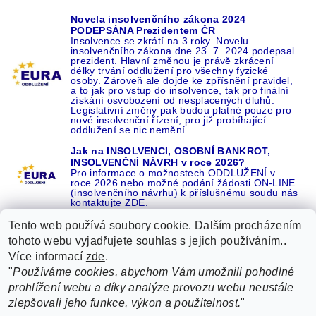
Novela insolvenčního zákona 2024
PODEPSÁNA Prezidentem ČR
Insolvence se zkrátí na 3 roky. Novelu
insolvenčního zákona dne 23. 7. 2024 podepsal
prezident. Hlavní změnou je právě zkrácení
délky trvání oddlužení pro všechny fyzické
osoby. Zároveň ale dojde ke zpřísnění pravidel,
a to jak pro vstup do insolvence, tak pro finální
získání osvobození od nesplacených dluhů.
Legislativní změny pak budou platné pouze pro
nové insolvenční řízení, pro již probíhající
oddlužení se nic nemění.
Jak na INSOLVENCI, OSOBNÍ BANKROT,
INSOLVENČNÍ NÁVRH v roce 2026?
Pro informace o možnostech ODDLUŽENÍ v
roce 2026 nebo možné podání žádosti ON-LINE
(insolvenčního návrhu) k příslušnému soudu nás
kontaktujte ZDE.
Tento web používá soubory cookie. Dalším procházením
tohoto webu vyjadřujete souhlas s jejich používáním..
Více informací
zde
.
Recenze o NÁS na GOOGLE
|
16 let REFERENCÍ v celé ČR
|
"
Používáme cookies, abychom Vám umožnili pohodlné
Recenze o NÁS na SEZNAMU
|
prohlížení webu a díky analýze provozu webu neustále
ŽÁDEJTE život BEZ DLUHŮ nebo EXEKUCÍ ZDE
zlepšovali jeho funkce, výkon a použitelnost.
"