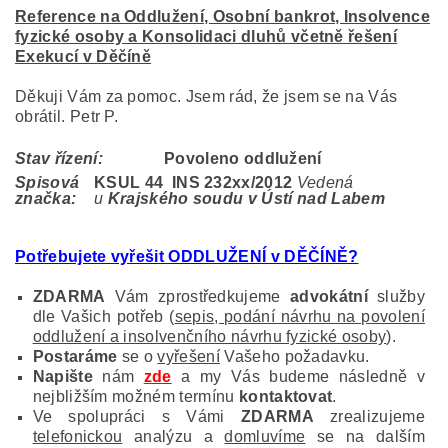
Reference na Oddlužení, Osobní bankrot, Insolvence
fyzické osoby a Konsolidaci dluhů včetně řešení
Exekucí v Děčíně
Děkuji Vám za pomoc. Jsem rád, že jsem se na Vás
obrátil. Petr P.
Stav řízení:
Povoleno oddlužení
Spisová
KSUL 44 INS 232
xx/2012
Vedená
značka:
u
Krajského soudu v Ústí nad Labem
Potřebujete vyřešit ODDLUŽENÍ v DĚČÍNĚ?
ZDARMA
Vám zprostředkujeme
advokátní
služby
dle Vašich potřeb (
sepis, podání návrhu na povolení
oddlužení a insolvenčního návrhu fyzické osoby
).
Postaráme
se o
vyřešení
Vašeho požadavku.
Napište
nám
zde
a my Vás budeme následně v
nejbližším možném termínu
kontaktovat
.
Ve spolupráci s Vámi
ZDARMA
zrealizujeme
telefonickou
analýzu a
domluvíme
se na dalším