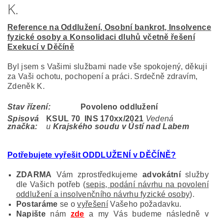
K.
Reference na Oddlužení, Osobní bankrot, Insolvence
fyzické osoby a Konsolidaci dluhů včetně řešení
Exekucí v Děčíně
Byl jsem s Vašimi službami nade vše spokojený, děkuji
za Vaši ochotu, pochopení a práci. Srdečně zdravím,
Zdeněk K.
Stav řízení:
Povoleno oddlužení
Spisová
KSUL 70 INS 170
xx/2021
Vedená
značka:
u
Krajského soudu v Ústí nad Labem
Potřebujete vyřešit ODDLUŽENÍ v DĚČÍNĚ?
ZDARMA
Vám zprostředkujeme
advokátní
služby
dle Vašich potřeb (
sepis, podání návrhu na povolení
oddlužení a insolvenčního návrhu fyzické osoby
).
Postaráme
se o
vyřešení
Vašeho požadavku.
Napište
nám
zde
a my Vás budeme následně v