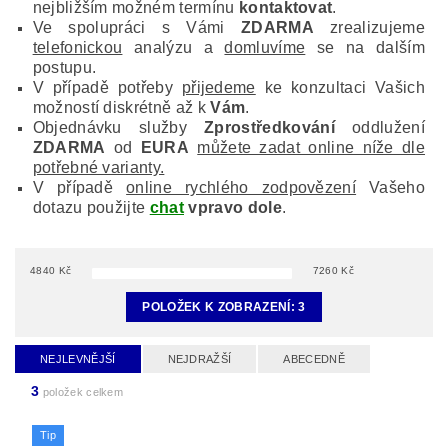
nejbližším možném termínu
kontaktovat
.
Ve spolupráci s Vámi
ZDARMA
zrealizujeme
telefonickou
analýzu a
domluvíme
se na dalším
postupu.
V případě potřeby
přijedeme
ke konzultaci Vašich
možností diskrétně až k
Vám
.
Objednávku služby
Zprostředkování
oddlužení
ZDARMA
od
EURA
můžete zadat online níže dle
potřebné varianty.
V případě
online rychlého zodpovězení
Vašeho
dotazu použijte
chat
vpravo dole
.
4840
Kč
7260
Kč
POLOŽEK K ZOBRAZENÍ:
3
NEJLEVNĚJŠÍ
NEJDRAŽŠÍ
ABECEDNĚ
3
položek celkem
Tip