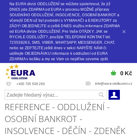
Na EURA divizi ODDLUŽENÍ se můžete spolehnout, že již
DNES jste ZDARMA od EURA v procesu MOŽNÉ přípravy
SOUDNÍHO ODDLUŽENÍ, INSOLVENCE, OSOBNÍ BANKROT a
včerejší DEN už byl poslední s VYMAHAČI a EXEKUTORY za
ZÁDY! OBJEDNEJTE si ještě DNES službu informace ZDARMA
od EURA divize ODDLUŽENÍ. Pro Vaše OTÁZKY: JAK se
RYCHLE ODDLUŽIT?, použijte TELEFONNÍ KONTAKT tel:
725538263, SMS, VIBER, WHATSAPP, MESSENGER, CHAT,
nebo se ZEPTEJTE ještě dnes v sekci NAPIŠTE NÁM či
udělejte OBJEDNÁVKU informace k oddlužení od EURA
ZDARMA v košíku a my se Vám co nejdříve ozveme zpět.
0 Kč
info@eura-oddluzeni.cz
+420 725 538 263
REFERENCE - ODDLUŽENÍ -
OSOBNÍ BANKROT -
INSOLVENCE - DĚČÍN - ZDENĚK