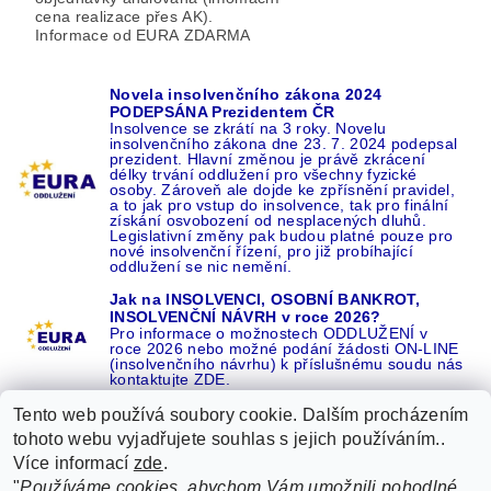
cena realizace přes AK).
Informace od EURA ZDARMA
Novela insolvenčního zákona 2024
PODEPSÁNA Prezidentem ČR
Insolvence se zkrátí na 3 roky. Novelu
insolvenčního zákona dne 23. 7. 2024 podepsal
prezident. Hlavní změnou je právě zkrácení
délky trvání oddlužení pro všechny fyzické
osoby. Zároveň ale dojde ke zpřísnění pravidel,
a to jak pro vstup do insolvence, tak pro finální
získání osvobození od nesplacených dluhů.
Legislativní změny pak budou platné pouze pro
nové insolvenční řízení, pro již probíhající
oddlužení se nic nemění.
Jak na INSOLVENCI, OSOBNÍ BANKROT,
INSOLVENČNÍ NÁVRH v roce 2026?
Pro informace o možnostech ODDLUŽENÍ v
roce 2026 nebo možné podání žádosti ON-LINE
(insolvenčního návrhu) k příslušnému soudu nás
kontaktujte ZDE.
Tento web používá soubory cookie. Dalším procházením
tohoto webu vyjadřujete souhlas s jejich používáním..
Více informací
zde
.
Recenze o NÁS na GOOGLE
|
16 let REFERENCÍ v celé ČR
|
"
Používáme cookies, abychom Vám umožnili pohodlné