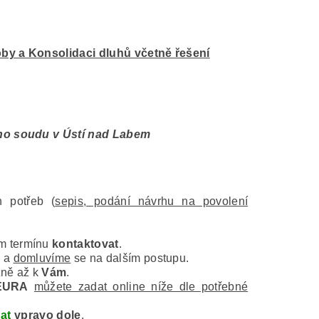
oby a Konsolidaci dluhů včetně řešení
ho soudu v Ústí nad Labem
 potřeb (
sepis, podání návrhu na povolení
m termínu
kontaktovat
.
u a
domluvíme
se na dalším postupu.
tně až k
Vám
.
EURA
můžete zadat online níže dle potřebné
at
vpravo dole
.