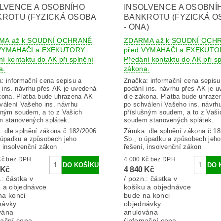
LVENCE A OSOBNÍHO
INSOLVENCE A OSOBNÍ
ROTU (FYZICKÁ OSOBA
BANKROTU (FYZICKÁ O
- ONA)
MA až k SOUDNÍ OCHRANĚ
ZDARMA až k SOUDNÍ OCH
 VYMAHAČI a EXEKUTORY.
před VYMAHAČI a EXEKUTO
í kontaktu do AK při splnění
Předání kontaktu do AK při sp
a.
zákona.
a:
informační cena sepisu a
Značka:
informační cena sepisu
 ins. návrhu přes AK je uvedená
podání ins. návrhu přes AK je 
kona. Platba bude uhrazena AK
dle zákona. Platba bude uhraz
válení Vašeho ins. návrhu
po schválení Vašeho ins. návrh
šným soudem, a to z Vašich
příslušným soudem, a to z Vaši
 stanovených splátek.
soudem stanovených splátek.
: dle splnění zákona č.182/2006
Záruka: dle splnění zákona č.1
 úpadku a způsobech jeho
Sb., o úpadku a způsobech jeho
, insolvenční zákon
řešení, insolvenční zákon
4 000 Kč bez DPH
4 000 Kč bez DPH
 Kč
4 840 Kč
.: částka v
/ pozn.: částka v
u a objednávce
košíku a objednávce
na konci
bude na konci
návky
objednávky
vána
anulována
mační cena
(infomační cena