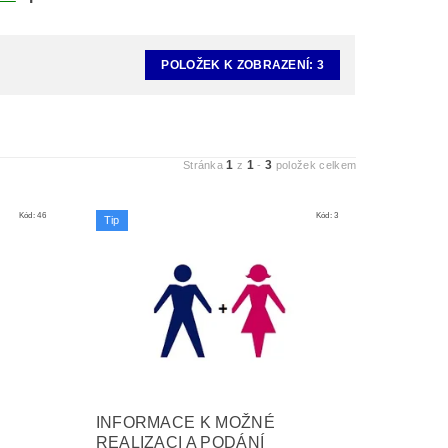
POLOŽEK K ZOBRAZENÍ:
3
1
1
3
Stránka
z
-
položek celkem
Kód:
46
Kód:
3
Tip
INFORMACE K MOŽNÉ
REALIZACI A PODÁNÍ