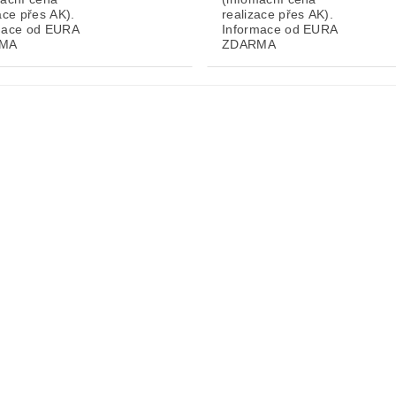
ace přes AK).
realizace přes AK).
mace od EURA
Informace od EURA
MA
ZDARMA