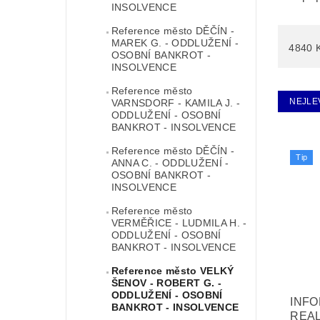
INSOLVENCE
Reference město DĚČÍN -
MAREK G. - ODDLUŽENÍ -
4840
OSOBNÍ BANKROT -
INSOLVENCE
Reference město
NEJLE
VARNSDORF - KAMILA J. -
ODDLUŽENÍ - OSOBNÍ
BANKROT - INSOLVENCE
Reference město DĚČÍN -
Tip
ANNA C. - ODDLUŽENÍ -
OSOBNÍ BANKROT -
INSOLVENCE
Reference město
VERMĚŘICE - LUDMILA H. -
ODDLUŽENÍ - OSOBNÍ
BANKROT - INSOLVENCE
Reference město VELKÝ
ŠENOV - ROBERT G. -
ODDLUŽENÍ - OSOBNÍ
INF
BANKROT - INSOLVENCE
REAL