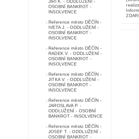
JIŘÍ K. - ODDLUŽENÍ -
realiz
OSOBNÍ BANKROT -
Infor
INSOLVENCE
ZDAR
Reference město DĚČÍN -
IVETA J. - ODDLUŽENÍ -
OSOBNÍ BANKROT -
INSOLVENCE
Reference město DĚČÍN -
RADEK V. - ODDLUŽENÍ -
OSOBNÍ BANKROT -
INSOLVENCE
Reference město DĚČÍN -
JITKA V. - ODDLUŽENÍ -
OSOBNÍ BANKROT -
INSOLVENCE
Reference město DĚČÍN -
JAROSLAVA P. -
ODDLUŽENÍ - OSOBNÍ
BANKROT - INSOLVENCE
Reference město DĚČÍN -
JOSEF T. - ODDLUŽENÍ -
OSOBNÍ BANKROT -