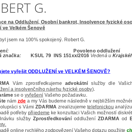
BERT G.
ce na Oddlužení, Osobní bankrot, Insolvence fyzické os
í ve Velkém Šenově
 byl jsem na 100% spokojený. Robert G.
ení:
Povoleno oddlužení
á značka:
KSUL 79 INS 151
xx/2016
Vedená u
Krajské
ujete vyřešit ODDLUŽENÍ ve VELKÉM ŠENOVĚ?
RMA
Vám zprostředkujeme
advokátní
služby dle Vašich
žení a insolvenčního návrhu fyzické osoby
).
aráme
se o
vyřešení
Vašeho požadavku.
šte
nám
zde
a my Vás budeme následně v nejbližším možné
olupráci s Vámi
ZDARMA
zrealizujeme
telefonickou
analýz
padě potřeby
přijedeme
ke konzultaci Vašich možností diskré
dnávku služby
Zprostředkování
oddlužení
ZDARMA
od
nty.
ípadě
online rychlého zodpovězení
Vašeho dotazu použijte
ch