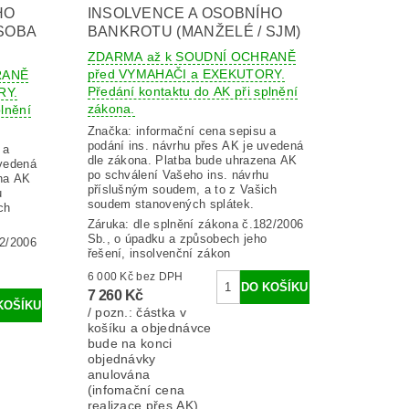
HO
INSOLVENCE A OSOBNÍHO
SOBA
BANKROTU (MANŽELÉ / SJM)
ZDARMA až k SOUDNÍ OCHRANĚ
před VYMAHAČI a EXEKUTORY.
RANĚ
Předání kontaktu do AK při splnění
RY.
zákona.
lnění
Značka:
informační cena sepisu a
podání ins. návrhu přes AK je uvedená
 a
dle zákona. Platba bude uhrazena AK
uvedená
po schválení Vašeho ins. návrhu
ena AK
příslušným soudem, a to z Vašich
u
soudem stanovených splátek.
ch
Záruka: dle splnění zákona č.182/2006
Sb., o úpadku a způsobech jeho
82/2006
řešení, insolvenční zákon
6 000 Kč bez DPH
7 260 Kč
/ pozn.: částka v
košíku a objednávce
bude na konci
objednávky
anulována
(infomační cena
realizace přes AK).