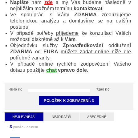
Napište
nám
zde
a my Vás budeme následně v
nejbližším možném termínu
kontaktovat
.
Ve spolupráci s Vámi
ZDARMA
zrealizujeme
telefonickou
analýzu a
domluvíme
se na dalším
postupu.
V případě potřeby
přijedeme
ke konzultaci Vašich
možností diskrétně až k
Vám
.
Objednávku služby
Zprostředkování
oddlužení
ZDARMA
od
EURA
můžete zadat online níže dle
potřebné varianty.
V případě
online rychlého zodpovězení
Vašeho
dotazu použijte
chat
vpravo dole
.
4840
Kč
7260
Kč
POLOŽEK K ZOBRAZENÍ:
3
NEJLEVNĚJŠÍ
NEJDRAŽŠÍ
ABECEDNĚ
3
položek celkem