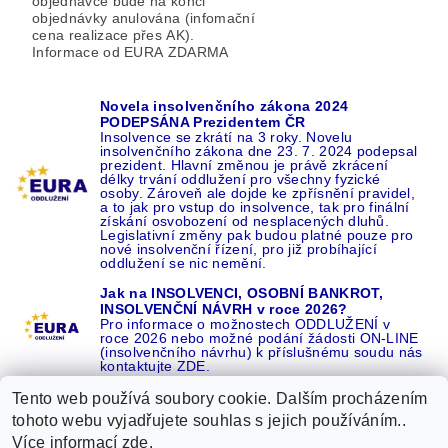
objednávce bude na konci
objednávky anulována (infomační
cena realizace přes AK).
Informace od EURA ZDARMA
Novela insolvenčního zákona 2024
PODEPSÁNA Prezidentem ČR
Insolvence se zkrátí na 3 roky. Novelu
insolvenčního zákona dne 23. 7. 2024 podepsal
prezident. Hlavní změnou je právě zkrácení
délky trvání oddlužení pro všechny fyzické
osoby. Zároveň ale dojde ke zpřísnění pravidel,
a to jak pro vstup do insolvence, tak pro finální
získání osvobození od nesplacených dluhů.
Legislativní změny pak budou platné pouze pro
nové insolvenční řízení, pro již probíhající
oddlužení se nic nemění.
Jak na INSOLVENCI, OSOBNÍ BANKROT,
INSOLVENČNÍ NÁVRH v roce 2026?
Pro informace o možnostech ODDLUŽENÍ v
roce 2026 nebo možné podání žádosti ON-LINE
(insolvenčního návrhu) k příslušnému soudu nás
kontaktujte ZDE.
Tento web používá soubory cookie. Dalším procházením
tohoto webu vyjadřujete souhlas s jejich používáním..
Více informací
zde
.