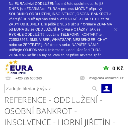
Na EURA divizi ODDLUŽENÍ se můžete spolehnout, že již
DNES jste ZDARMA od EURA v procesu MOŽNÉ přípravy
SOUDNÍHO ODDLUŽENÍ, INSOLVENCE, OSOBNÍ BANKROT a
včerejší DEN už byl poslední s VYMAHAČI a EXEKUTORY za
ZÁDY! OBJEDNEJTE si ještě DNES službu informace ZDARMA
od EURA divize ODDLUŽENÍ. Pro Vaše OTÁZKY: JAK se
RYCHLE ODDLUŽIT?, použijte TELEFONNÍ KONTAKT tel:
725538263, SMS, VIBER, WHATSAPP, MESSENGER, CHAT,
nebo se ZEPTEJTE ještě dnes v sekci NAPIŠTE NÁM či
udělejte OBJEDNÁVKU informace k oddlužení od EURA
ZDARMA v košíku a my se Vám co nejdříve ozveme zpět.
0 Kč
info@eura-oddluzeni.cz
+420 725 538 263
REFERENCE - ODDLUŽENÍ -
OSOBNÍ BANKROT -
INSOLVENCE - HORNÍ JIŘETÍN -