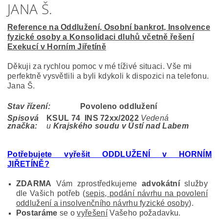
JANA Š.
Reference na Oddlužení, Osobní bankrot, Insolvence
fyzické osoby a Konsolidaci dluhů včetně řešení
Exekucí v Horním Jiřetíně
Děkuji za rychlou pomoc v mé tíživé situaci. Vše mi
perfektně vysvětlili a byli kdykoli k dispozici na telefonu.
Jana Š.
Stav řízení:
Povoleno oddlužení
Spisová
KSUL 74 INS 72
xx/2022
Vedená
značka:
u
Krajského soudu v Ústí nad Labem
Potřebujete vyřešit ODDLUŽENÍ v HORNÍM
JIŘETÍNĚ?
ZDARMA
Vám zprostředkujeme
advokátní
služby
dle Vašich potřeb (
sepis, podání návrhu na povolení
oddlužení a insolvenčního návrhu fyzické osoby
).
Postaráme
se o
vyřešení
Vašeho požadavku.