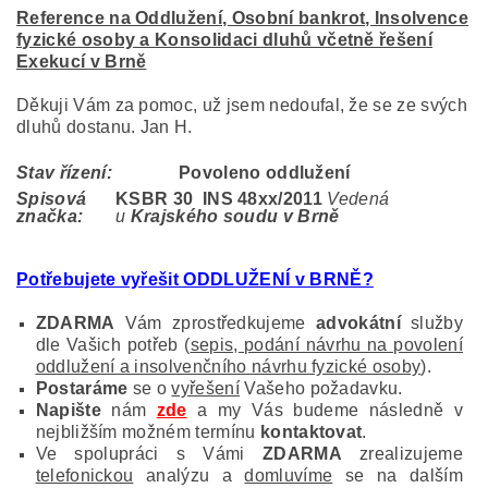
Reference na Oddlužení, Osobní bankrot, Insolvence
fyzické osoby a Konsolidaci dluhů včetně řešení
Exekucí v Brně
Děkuji Vám za pomoc, už jsem nedoufal, že se ze svých
dluhů dostanu. Jan H.
Stav řízení:
Povoleno oddlužení
Spisová
KSBR 30 INS 48
xx/2011
Vedená
značka:
u
Krajského soudu v Brně
Potřebujete vyřešit ODDLUŽENÍ v BRNĚ?
ZDARMA
Vám zprostředkujeme
advokátní
služby
dle Vašich potřeb (
sepis, podání návrhu na povolení
oddlužení a insolvenčního návrhu fyzické osoby
).
Postaráme
se o
vyřešení
Vašeho požadavku.
Napište
nám
zde
a my Vás budeme následně v
nejbližším možném termínu
kontaktovat
.
Ve spolupráci s Vámi
ZDARMA
zrealizujeme
telefonickou
analýzu a
domluvíme
se na dalším