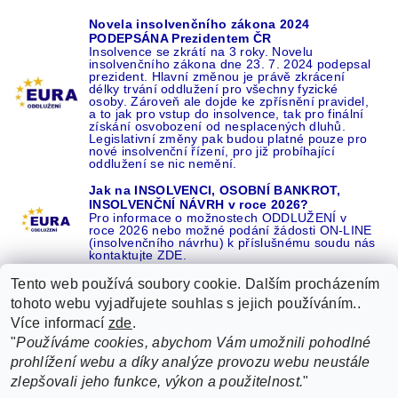
Novela insolvenčního zákona 2024
PODEPSÁNA Prezidentem ČR
Insolvence se zkrátí na 3 roky. Novelu
insolvenčního zákona dne 23. 7. 2024 podepsal
prezident. Hlavní změnou je právě zkrácení
délky trvání oddlužení pro všechny fyzické
osoby. Zároveň ale dojde ke zpřísnění pravidel,
a to jak pro vstup do insolvence, tak pro finální
získání osvobození od nesplacených dluhů.
Legislativní změny pak budou platné pouze pro
nové insolvenční řízení, pro již probíhající
oddlužení se nic nemění.
Jak na INSOLVENCI, OSOBNÍ BANKROT,
INSOLVENČNÍ NÁVRH v roce 2026?
Pro informace o možnostech ODDLUŽENÍ v
roce 2026 nebo možné podání žádosti ON-LINE
(insolvenčního návrhu) k příslušnému soudu nás
kontaktujte ZDE.
Tento web používá soubory cookie. Dalším procházením
tohoto webu vyjadřujete souhlas s jejich používáním..
Více informací
zde
.
Recenze o NÁS na GOOGLE
|
16 let REFERENCÍ v celé ČR
|
"
Používáme cookies, abychom Vám umožnili pohodlné
Recenze o NÁS na SEZNAMU
|
prohlížení webu a díky analýze provozu webu neustále
ŽÁDEJTE život BEZ DLUHŮ nebo EXEKUCÍ ZDE
zlepšovali jeho funkce, výkon a použitelnost.
"