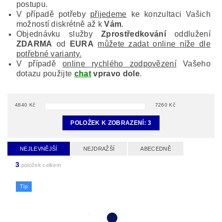
postupu.
V případě potřeby
přijedeme
ke konzultaci Vašich
možností diskrétně až k
Vám
.
Objednávku služby
Zprostředkování
oddlužení
ZDARMA
od
EURA
můžete zadat online níže dle
potřebné varianty.
V případě
online rychlého zodpovězení
Vašeho
dotazu použijte
chat
vpravo dole
.
4840
Kč
7260
Kč
POLOŽEK K ZOBRAZENÍ:
3
NEJLEVNĚJŠÍ
NEJDRAŽŠÍ
ABECEDNĚ
3
položek celkem
Tip