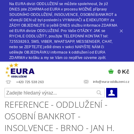
Na EURA divizi ODDLUŽENÍ se můžete spolehnout, že již
DNES jste ZDARMA od EURA v procesu MOŽNÉ přípravy
SOUDNÍHO ODDLUŽENÍ, INSOLVENCE, OSOBNÍ BANKROT a
včerejší DEN už byl poslední s VYMAHAČI a EXEKUTORY za
ZÁDY! OBJEDNEJTE si ještě DNES službu informace ZDARMA
od EURA divize ODDLUŽENÍ. Pro Vaše OTÁZKY: JAK se
RYCHLE ODDLUŽIT?, použijte TELEFONNÍ KONTAKT tel:
725538263, SMS, VIBER, WHATSAPP, MESSENGER, CHAT,
nebo se ZEPTEJTE ještě dnes v sekci NAPIŠTE NÁM či
udělejte OBJEDNÁVKU informace k oddlužení od EURA
ZDARMA v košíku a my se Vám co nejdříve ozveme zpět.
0 Kč
info@eura-oddluzeni.cz
+420 725 538 263
REFERENCE - ODDLUŽENÍ -
OSOBNÍ BANKROT -
INSOLVENCE - BRNO - JAN H.