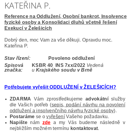
KATEŘINA P.
Reference na Oddlužení, Osobní bankrot, Insolvence
fyzické osoby a Konsolidaci dluhů včetně řešení
Exekucí v Želešicích
Dobrý den, moc Vam za vše děkuji. Opravdu moc.
Kateřina P.
Stav řízení:
Povoleno oddlužení
Spisová
KSBR 40 INS 7
xx/2022
Vedená
značka:
u
Krajského soudu v Brně
Potřebujete vyřešit ODDLUŽENÍ v ŽELEŠICÍCH?
ZDARMA
Vám zprostředkujeme
advokátní
služby
dle Vašich potřeb (
sepis, podání návrhu na povolení
oddlužení a insolvenčního návrhu fyzické osoby
).
Postaráme
se o
vyřešení
Vašeho požadavku.
Napište
nám
zde
a my Vás budeme následně v
nejbližším možném termínu
kontaktovat
.