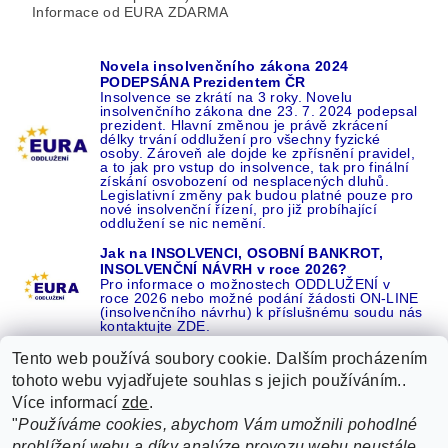
Informace od EURA ZDARMA
Novela insolvenčního zákona 2024
PODEPSÁNA Prezidentem ČR
Insolvence se zkrátí na 3 roky. Novelu
insolvenčního zákona dne 23. 7. 2024 podepsal
prezident. Hlavní změnou je právě zkrácení
délky trvání oddlužení pro všechny fyzické
osoby. Zároveň ale dojde ke zpřísnění pravidel,
a to jak pro vstup do insolvence, tak pro finální
získání osvobození od nesplacených dluhů.
Legislativní změny pak budou platné pouze pro
nové insolvenční řízení, pro již probíhající
oddlužení se nic nemění.
Jak na INSOLVENCI, OSOBNÍ BANKROT,
INSOLVENČNÍ NÁVRH v roce 2026?
Pro informace o možnostech ODDLUŽENÍ v
roce 2026 nebo možné podání žádosti ON-LINE
(insolvenčního návrhu) k příslušnému soudu nás
kontaktujte ZDE.
Tento web používá soubory cookie. Dalším procházením
tohoto webu vyjadřujete souhlas s jejich používáním..
Více informací
zde
.
Recenze o NÁS na GOOGLE
|
16 let REFERENCÍ v celé ČR
|
"
Používáme cookies, abychom Vám umožnili pohodlné
Recenze o NÁS na SEZNAMU
|
prohlížení webu a díky analýze provozu webu neustále
ŽÁDEJTE život BEZ DLUHŮ nebo EXEKUCÍ ZDE