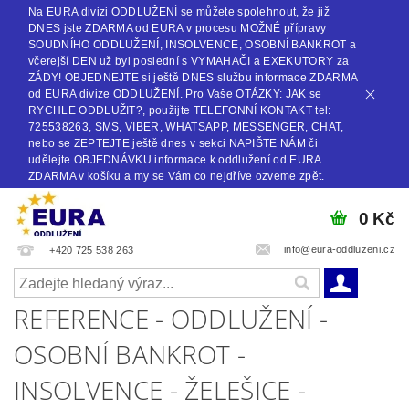
Na EURA divizi ODDLUŽENÍ se můžete spolehnout, že již
DNES jste ZDARMA od EURA v procesu MOŽNÉ přípravy
SOUDNÍHO ODDLUŽENÍ, INSOLVENCE, OSOBNÍ BANKROT a
včerejší DEN už byl poslední s VYMAHAČI a EXEKUTORY za
ZÁDY! OBJEDNEJTE si ještě DNES službu informace ZDARMA
od EURA divize ODDLUŽENÍ. Pro Vaše OTÁZKY: JAK se
RYCHLE ODDLUŽIT?, použijte TELEFONNÍ KONTAKT tel:
725538263, SMS, VIBER, WHATSAPP, MESSENGER, CHAT,
nebo se ZEPTEJTE ještě dnes v sekci NAPIŠTE NÁM či
udělejte OBJEDNÁVKU informace k oddlužení od EURA
ZDARMA v košíku a my se Vám co nejdříve ozveme zpět.
0 Kč
info@eura-oddluzeni.cz
+420 725 538 263
REFERENCE - ODDLUŽENÍ -
OSOBNÍ BANKROT -
INSOLVENCE - ŽELEŠICE -