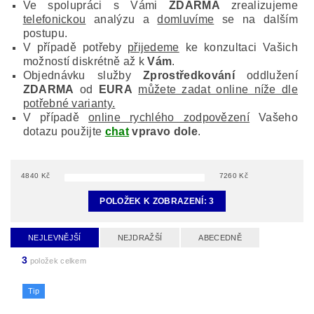
Ve spolupráci s Vámi
ZDARMA
zrealizujeme
telefonickou
analýzu a
domluvíme
se na dalším
postupu.
V případě potřeby
přijedeme
ke konzultaci Vašich
možností diskrétně až k
Vám
.
Objednávku služby
Zprostředkování
oddlužení
ZDARMA
od
EURA
můžete zadat online níže dle
potřebné varianty.
V případě
online rychlého zodpovězení
Vašeho
dotazu použijte
chat
vpravo dole
.
4840
Kč
7260
Kč
POLOŽEK K ZOBRAZENÍ:
3
NEJLEVNĚJŠÍ
NEJDRAŽŠÍ
ABECEDNĚ
3
položek celkem
Tip