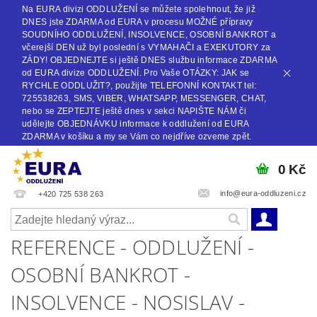
Na EURA divizi ODDLUŽENÍ se můžete spolehnout, že již
DNES jste ZDARMA od EURA v procesu MOŽNÉ přípravy
SOUDNÍHO ODDLUŽENÍ, INSOLVENCE, OSOBNÍ BANKROT a
včerejší DEN už byl poslední s VYMAHAČI a EXEKUTORY za
ZÁDY! OBJEDNEJTE si ještě DNES službu informace ZDARMA
od EURA divize ODDLUŽENÍ. Pro Vaše OTÁZKY: JAK se
RYCHLE ODDLUŽIT?, použijte TELEFONNÍ KONTAKT tel:
725538263, SMS, VIBER, WHATSAPP, MESSENGER, CHAT,
nebo se ZEPTEJTE ještě dnes v sekci NAPIŠTE NÁM či
udělejte OBJEDNÁVKU informace k oddlužení od EURA
ZDARMA v košíku a my se Vám co nejdříve ozveme zpět.
0 Kč
info@eura-oddluzeni.cz
+420 725 538 263
REFERENCE - ODDLUŽENÍ -
OSOBNÍ BANKROT -
INSOLVENCE - NOSISLAV -