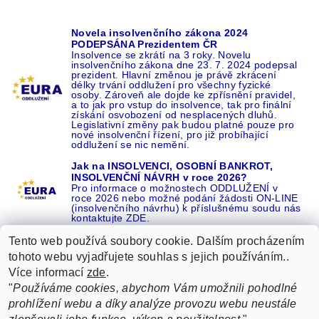
Novela insolvenčního zákona 2024
PODEPSÁNA Prezidentem ČR
Insolvence se zkrátí na 3 roky. Novelu
insolvenčního zákona dne 23. 7. 2024 podepsal
prezident. Hlavní změnou je právě zkrácení
délky trvání oddlužení pro všechny fyzické
osoby. Zároveň ale dojde ke zpřísnění pravidel,
a to jak pro vstup do insolvence, tak pro finální
získání osvobození od nesplacených dluhů.
Legislativní změny pak budou platné pouze pro
nové insolvenční řízení, pro již probíhající
oddlužení se nic nemění.
Jak na INSOLVENCI, OSOBNÍ BANKROT,
INSOLVENČNÍ NÁVRH v roce 2026?
Pro informace o možnostech ODDLUŽENÍ v
roce 2026 nebo možné podání žádosti ON-LINE
(insolvenčního návrhu) k příslušnému soudu nás
kontaktujte ZDE.
Tento web používá soubory cookie. Dalším procházením
tohoto webu vyjadřujete souhlas s jejich používáním..
Více informací
zde
.
Recenze o NÁS na GOOGLE
|
16 let REFERENCÍ v celé ČR
|
"
Používáme cookies, abychom Vám umožnili pohodlné
Recenze o NÁS na SEZNAMU
|
prohlížení webu a díky analýze provozu webu neustále
ŽÁDEJTE život BEZ DLUHŮ nebo EXEKUCÍ ZDE