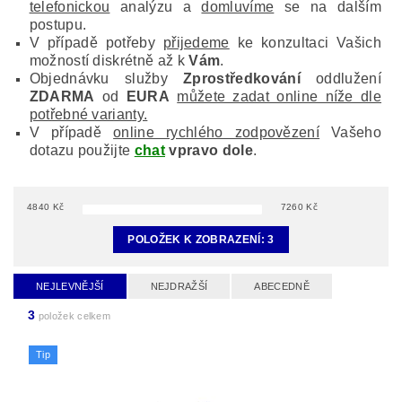
telefonickou
analýzu a
domluvíme
se na dalším
postupu.
V případě potřeby
přijedeme
ke konzultaci Vašich
možností diskrétně až k
Vám
.
Objednávku služby
Zprostředkování
oddlužení
ZDARMA
od
EURA
můžete zadat online níže dle
potřebné varianty.
V případě
online rychlého zodpovězení
Vašeho
dotazu použijte
chat
vpravo dole
.
4840
Kč
7260
Kč
POLOŽEK K ZOBRAZENÍ:
3
NEJLEVNĚJŠÍ
NEJDRAŽŠÍ
ABECEDNĚ
3
položek celkem
Tip