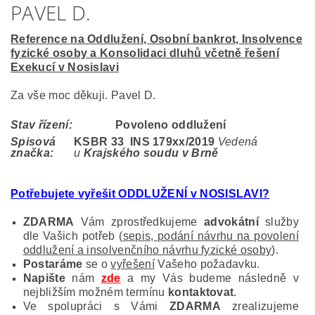
PAVEL D.
Reference na Oddlužení, Osobní bankrot, Insolvence
fyzické osoby a Konsolidaci dluhů včetně řešení
Exekucí v Nosislavi
Za vše moc děkuji. Pavel D.
Stav řízení:
Povoleno oddlužení
Spisová
KSBR 33 INS 179
xx/2019
Vedená
značka:
u
Krajského soudu v Brně
Potřebujete vyřešit ODDLUŽENÍ v NOSISLAVI?
ZDARMA
Vám zprostředkujeme
advokátní
služby
dle Vašich potřeb (
sepis, podání návrhu na povolení
oddlužení a insolvenčního návrhu fyzické osoby
).
Postaráme
se o
vyřešení
Vašeho požadavku.
Napište
nám
zde
a my Vás budeme následně v
nejbližším možném termínu
kontaktovat
.
Ve spolupráci s Vámi
ZDARMA
zrealizujeme