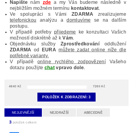
Napište
nám
zde
a my Vás budeme následně v
nejbližším možném termínu
kontaktovat
.
Ve spolupráci s Vámi
ZDARMA
zrealizujeme
telefonickou
analýzu a
domluvíme
se na dalším
postupu.
V případě potřeby
přijedeme
ke konzultaci Vašich
možností diskrétně až k
Vám
.
Objednávku služby
Zprostředkování
oddlužení
ZDARMA
od
EURA
můžete zadat online níže dle
potřebné varianty.
V případě
online rychlého zodpovězení
Vašeho
dotazu použijte
chat
vpravo dole
.
4840
Kč
7260
Kč
POLOŽEK K ZOBRAZENÍ:
3
NEJLEVNĚJŠÍ
NEJDRAŽŠÍ
ABECEDNĚ
3
položek celkem