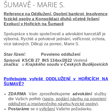
ŠUMAVĚ - MARIE S.
Reference na Oddlužení, Osobní bankrot, Insolvence
fyzické osoby a Konsolidaci dluhů včetně řešení
Exekucí v Hořicích na Šumavě
Spolupráce s touto společností a advokátní kanceláří je
výborná. Rychlé a pohotové jednání, vstřícnost, ochota,
více takových. Děkuji za pomoc, Marie S.
Stav řízení:
Povoleno oddlužení
Spisová
KSCB 27 INS 134
xx/2022
Vedená
značka:
u
Krajského soudu v Českých Budějovicích
Potřebujete vyřešit ODDLUŽENÍ v HOŘICÍCH NA
ŠUMAVĚ?
ZDARMA
Vám zprostředkujeme
advokátní
služby
dle Vašich potřeb (
sepis, podání návrhu na povolení
oddlužení a insolvenčního návrhu fyzické osoby
).
Postaráme
se o
vyřešení
Vašeho požadavku.