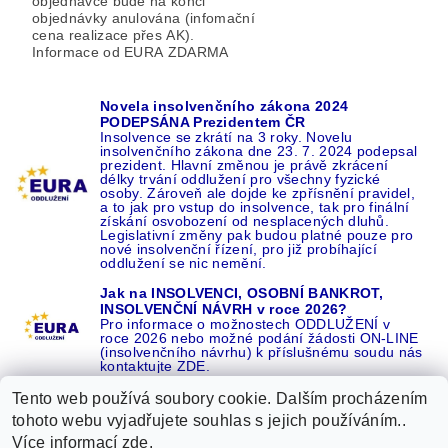
objednávce bude na konci
objednávky anulována (infomační
cena realizace přes AK).
Informace od EURA ZDARMA
Novela insolvenčního zákona 2024
PODEPSÁNA Prezidentem ČR
Insolvence se zkrátí na 3 roky. Novelu
insolvenčního zákona dne 23. 7. 2024 podepsal
prezident. Hlavní změnou je právě zkrácení
délky trvání oddlužení pro všechny fyzické
osoby. Zároveň ale dojde ke zpřísnění pravidel,
a to jak pro vstup do insolvence, tak pro finální
získání osvobození od nesplacených dluhů.
Legislativní změny pak budou platné pouze pro
nové insolvenční řízení, pro již probíhající
oddlužení se nic nemění.
Jak na INSOLVENCI, OSOBNÍ BANKROT,
INSOLVENČNÍ NÁVRH v roce 2026?
Pro informace o možnostech ODDLUŽENÍ v
roce 2026 nebo možné podání žádosti ON-LINE
(insolvenčního návrhu) k příslušnému soudu nás
kontaktujte ZDE.
Tento web používá soubory cookie. Dalším procházením
tohoto webu vyjadřujete souhlas s jejich používáním..
Více informací
zde
.