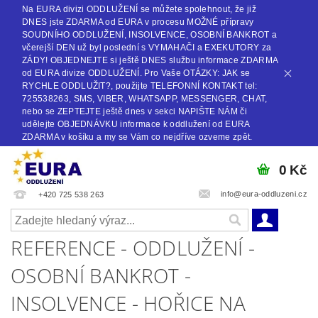
Na EURA divizi ODDLUŽENÍ se můžete spolehnout, že již
DNES jste ZDARMA od EURA v procesu MOŽNÉ přípravy
SOUDNÍHO ODDLUŽENÍ, INSOLVENCE, OSOBNÍ BANKROT a
včerejší DEN už byl poslední s VYMAHAČI a EXEKUTORY za
ZÁDY! OBJEDNEJTE si ještě DNES službu informace ZDARMA
od EURA divize ODDLUŽENÍ. Pro Vaše OTÁZKY: JAK se
RYCHLE ODDLUŽIT?, použijte TELEFONNÍ KONTAKT tel:
725538263, SMS, VIBER, WHATSAPP, MESSENGER, CHAT,
nebo se ZEPTEJTE ještě dnes v sekci NAPIŠTE NÁM či
udělejte OBJEDNÁVKU informace k oddlužení od EURA
ZDARMA v košíku a my se Vám co nejdříve ozveme zpět.
0 Kč
info@eura-oddluzeni.cz
+420 725 538 263
REFERENCE - ODDLUŽENÍ -
OSOBNÍ BANKROT -
INSOLVENCE - HOŘICE NA