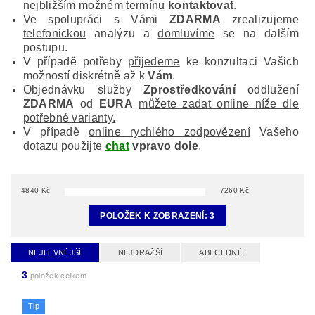
nejbližším možném termínu
kontaktovat
.
Ve spolupráci s Vámi
ZDARMA
zrealizujeme
telefonickou
analýzu a
domluvíme
se na dalším
postupu.
V případě potřeby
přijedeme
ke konzultaci Vašich
možností diskrétně až k
Vám
.
Objednávku služby
Zprostředkování
oddlužení
ZDARMA
od
EURA
můžete zadat online níže dle
potřebné varianty.
V případě
online rychlého zodpovězení
Vašeho
dotazu použijte
chat
vpravo dole
.
4840
Kč
7260
Kč
POLOŽEK K ZOBRAZENÍ:
3
NEJLEVNĚJŠÍ
NEJDRAŽŠÍ
ABECEDNĚ
3
položek celkem
Tip