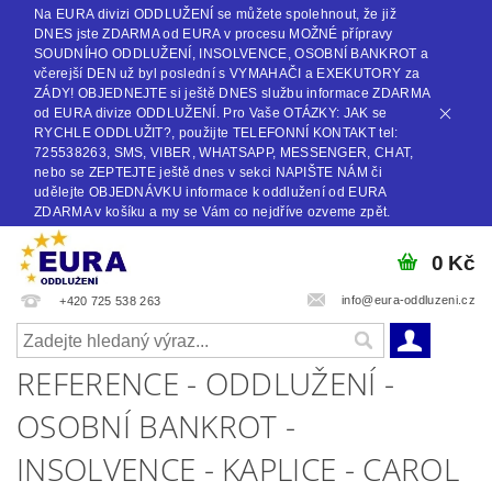
Na EURA divizi ODDLUŽENÍ se můžete spolehnout, že již
DNES jste ZDARMA od EURA v procesu MOŽNÉ přípravy
SOUDNÍHO ODDLUŽENÍ, INSOLVENCE, OSOBNÍ BANKROT a
včerejší DEN už byl poslední s VYMAHAČI a EXEKUTORY za
ZÁDY! OBJEDNEJTE si ještě DNES službu informace ZDARMA
od EURA divize ODDLUŽENÍ. Pro Vaše OTÁZKY: JAK se
RYCHLE ODDLUŽIT?, použijte TELEFONNÍ KONTAKT tel:
725538263, SMS, VIBER, WHATSAPP, MESSENGER, CHAT,
nebo se ZEPTEJTE ještě dnes v sekci NAPIŠTE NÁM či
udělejte OBJEDNÁVKU informace k oddlužení od EURA
ZDARMA v košíku a my se Vám co nejdříve ozveme zpět.
0 Kč
info@eura-oddluzeni.cz
+420 725 538 263
REFERENCE - ODDLUŽENÍ -
OSOBNÍ BANKROT -
INSOLVENCE - KAPLICE - CAROL