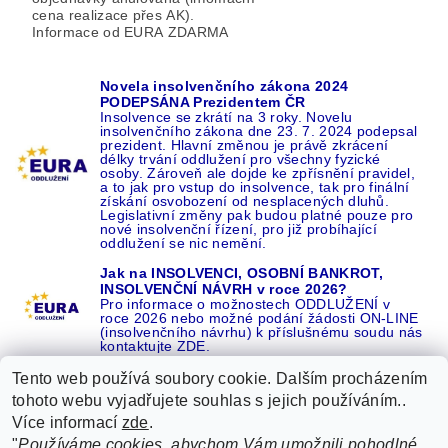
cena realizace přes AK).
Informace od EURA ZDARMA
Novela insolvenčního zákona 2024
PODEPSÁNA Prezidentem ČR
Insolvence se zkrátí na 3 roky. Novelu
insolvenčního zákona dne 23. 7. 2024 podepsal
prezident. Hlavní změnou je právě zkrácení
délky trvání oddlužení pro všechny fyzické
osoby. Zároveň ale dojde ke zpřísnění pravidel,
a to jak pro vstup do insolvence, tak pro finální
získání osvobození od nesplacených dluhů.
Legislativní změny pak budou platné pouze pro
nové insolvenční řízení, pro již probíhající
oddlužení se nic nemění.
Jak na INSOLVENCI, OSOBNÍ BANKROT,
INSOLVENČNÍ NÁVRH v roce 2026?
Pro informace o možnostech ODDLUŽENÍ v
roce 2026 nebo možné podání žádosti ON-LINE
(insolvenčního návrhu) k příslušnému soudu nás
kontaktujte ZDE.
Tento web používá soubory cookie. Dalším procházením
tohoto webu vyjadřujete souhlas s jejich používáním..
Více informací
zde
.
Recenze o NÁS na GOOGLE
|
16 let REFERENCÍ v celé ČR
|
"
Používáme cookies, abychom Vám umožnili pohodlné