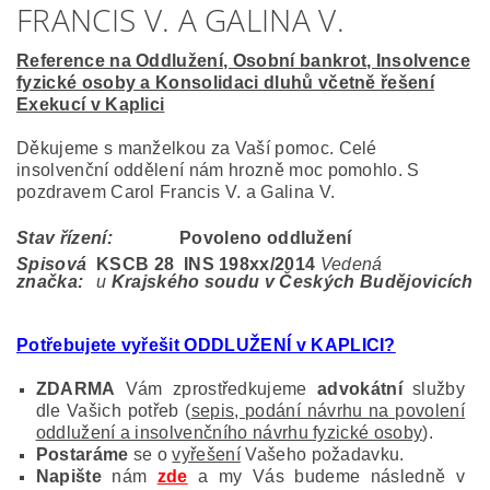
FRANCIS V. A GALINA V.
Reference na Oddlužení, Osobní bankrot, Insolvence
fyzické osoby a Konsolidaci dluhů včetně řešení
Exekucí v Kaplici
Děkujeme s manželkou za Vaší pomoc. Celé
insolvenční oddělení nám hrozně moc pomohlo. S
pozdravem Carol Francis V. a Galina V.
Stav řízení:
Povoleno oddlužení
Spisová
KSCB 28 INS 198
xx/2014
Vedená
značka:
u
Krajského soudu v Českých Budějovicích
Potřebujete vyřešit ODDLUŽENÍ v KAPLICI?
ZDARMA
Vám zprostředkujeme
advokátní
služby
dle Vašich potřeb (
sepis, podání návrhu na povolení
oddlužení a insolvenčního návrhu fyzické osoby
).
Postaráme
se o
vyřešení
Vašeho požadavku.
Napište
nám
zde
a my Vás budeme následně v