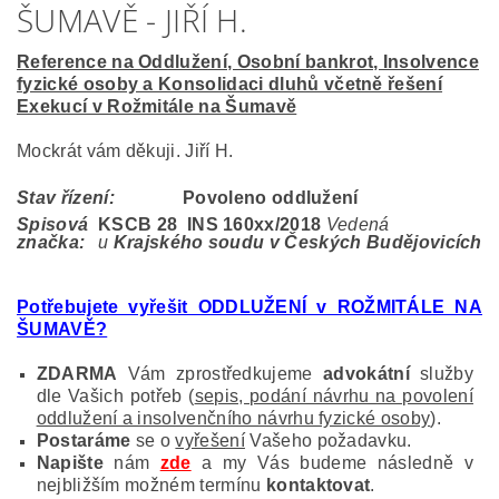
ŠUMAVĚ - JIŘÍ H.
Reference na Oddlužení, Osobní bankrot, Insolvence
fyzické osoby a Konsolidaci dluhů včetně řešení
Exekucí v Rožmitále na Šumavě
Mockrát vám děkuji. Jiří H.
Stav řízení:
Povoleno oddlužení
Spisová
KSCB 28 INS 160
xx/2018
Vedená
značka:
u
Krajského soudu v Českých Budějovicích
Potřebujete vyřešit ODDLUŽENÍ v ROŽMITÁLE NA
ŠUMAVĚ?
ZDARMA
Vám zprostředkujeme
advokátní
služby
dle Vašich potřeb (
sepis, podání návrhu na povolení
oddlužení a insolvenčního návrhu fyzické osoby
).
Postaráme
se o
vyřešení
Vašeho požadavku.
Napište
nám
zde
a my Vás budeme následně v
nejbližším možném termínu
kontaktovat
.