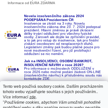
Informace od EURA ZDARMA
Novela insolvenčního zákona 2024
PODEPSÁNA Prezidentem ČR
Insolvence se zkrátí na 3 roky. Novelu
insolvenčního zákona dne 23. 7. 2024 podepsal
prezident. Hlavní změnou je právě zkrácení
délky trvání oddlužení pro všechny fyzické
osoby. Zároveň ale dojde ke zpřísnění pravidel,
a to jak pro vstup do insolvence, tak pro finální
získání osvobození od nesplacených dluhů.
Legislativní změny pak budou platné pouze pro
nové insolvenční řízení, pro již probíhající
oddlužení se nic nemění.
Jak na INSOLVENCI, OSOBNÍ BANKROT,
INSOLVENČNÍ NÁVRH v roce 2026?
Pro informace o možnostech ODDLUŽENÍ v
roce 2026 nebo možné podání žádosti ON-LINE
(insolvenčního návrhu) k příslušnému soudu nás
kontaktujte ZDE.
Tento web používá soubory cookie. Dalším procházením
tohoto webu vyjadřujete souhlas s jejich používáním..
Více informací
zde
.
Recenze o NÁS na GOOGLE
|
16 let REFERENCÍ v celé ČR
|
"
Používáme cookies, abychom Vám umožnili pohodlné
Recenze o NÁS na SEZNAMU
|
prohlížení webu a díky analýze provozu webu neustále
ŽÁDEJTE život BEZ DLUHŮ nebo EXEKUCÍ ZDE