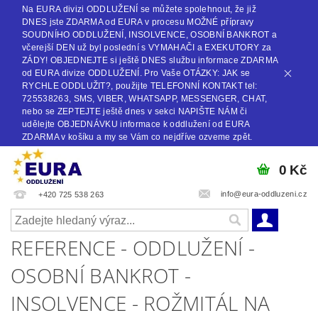
Na EURA divizi ODDLUŽENÍ se můžete spolehnout, že již
DNES jste ZDARMA od EURA v procesu MOŽNÉ přípravy
SOUDNÍHO ODDLUŽENÍ, INSOLVENCE, OSOBNÍ BANKROT a
včerejší DEN už byl poslední s VYMAHAČI a EXEKUTORY za
ZÁDY! OBJEDNEJTE si ještě DNES službu informace ZDARMA
od EURA divize ODDLUŽENÍ. Pro Vaše OTÁZKY: JAK se
RYCHLE ODDLUŽIT?, použijte TELEFONNÍ KONTAKT tel:
725538263, SMS, VIBER, WHATSAPP, MESSENGER, CHAT,
nebo se ZEPTEJTE ještě dnes v sekci NAPIŠTE NÁM či
udělejte OBJEDNÁVKU informace k oddlužení od EURA
ZDARMA v košíku a my se Vám co nejdříve ozveme zpět.
0 Kč
info@eura-oddluzeni.cz
+420 725 538 263
REFERENCE - ODDLUŽENÍ -
OSOBNÍ BANKROT -
INSOLVENCE - ROŽMITÁL NA