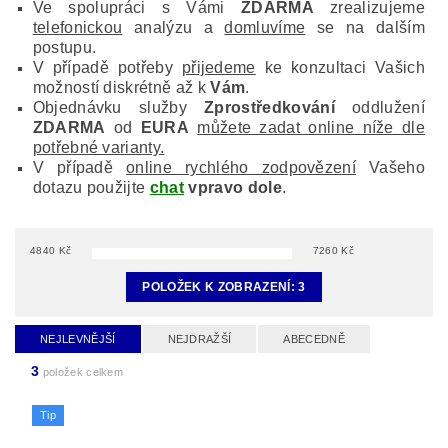
Ve spolupráci s Vámi
ZDARMA
zrealizujeme
telefonickou
analýzu a
domluvíme
se na dalším
postupu.
V případě potřeby
přijedeme
ke konzultaci Vašich
možností diskrétně až k
Vám
.
Objednávku služby
Zprostředkování
oddlužení
ZDARMA
od
EURA
můžete zadat online níže dle
potřebné varianty.
V případě
online rychlého zodpovězení
Vašeho
dotazu použijte
chat
vpravo dole
.
4840
Kč
7260
Kč
POLOŽEK K ZOBRAZENÍ:
3
NEJLEVNĚJŠÍ
NEJDRAŽŠÍ
ABECEDNĚ
3
položek celkem
Tip