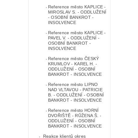
Reference město KAPLICE -
MIROSLAV S. - ODDLUŽENÍ
- OSOBNÍ BANKROT -
INSOLVENCE
Reference město KAPLICE -
PAVEL V. - ODDLUŽENÍ -
OSOBNÍ BANKROT -
INSOLVENCE
Reference město ČESKÝ
KRUMLOV - KAREL H. -
ODDLUŽENÍ - OSOBNÍ
BANKROT - INSOLVENCE
Reference město LIPNO
NAD VLTAVOU - PATRICIE
B. - ODDLUŽENÍ - OSOBNÍ
BANKROT - INSOLVENCE
Reference město HORNÍ
DVOŘIŠTĚ - RŮŽENA Š. -
ODDLUŽENÍ - OSOBNÍ
BANKROT - INSOLVENCE
Reakce klientů okres