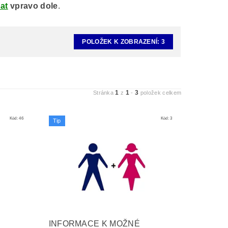
at
vpravo dole
.
POLOŽEK K ZOBRAZENÍ:
3
1
1
3
Stránka
z
-
položek celkem
Kód:
46
Kód:
3
Tip
INFORMACE K MOŽNÉ