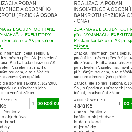
IZACI A PODÁNÍ
REALIZACI A PODÁNÍ
LVENCE A OSOBNÍHO
INSOLVENCE A OSOBNÍ
ROTU (FYZICKÁ OSOBA
BANKROTU (FYZICKÁ O
- ONA)
MA až k SOUDNÍ OCHRANĚ
ZDARMA až k SOUDNÍ OCH
 VYMAHAČI a EXEKUTORY.
před VYMAHAČI a EXEKUTO
í kontaktu do AK při splnění
Předání kontaktu do AK při sp
a.
zákona.
a:
informační cena sepisu a
Značka:
informační cena sepisu
 ins. návrhu přes AK je uvedená
podání ins. návrhu přes AK je 
kona. Platba bude uhrazena AK
dle zákona. Platba bude uhraz
válení Vašeho ins. návrhu
po schválení Vašeho ins. návrh
šným soudem, a to z Vašich
příslušným soudem, a to z Vaši
 stanovených splátek.
soudem stanovených splátek.
: dle splnění zákona č.182/2006
Záruka: dle splnění zákona č.1
 úpadku a způsobech jeho
Sb., o úpadku a způsobech jeho
, insolvenční zákon
řešení, insolvenční zákon
4 000 Kč bez DPH
4 000 Kč bez DPH
 Kč
4 840 Kč
.: částka v
/ pozn.: částka v
u a objednávce
košíku a objednávce
na konci
bude na konci
návky
objednávky
vána
anulována