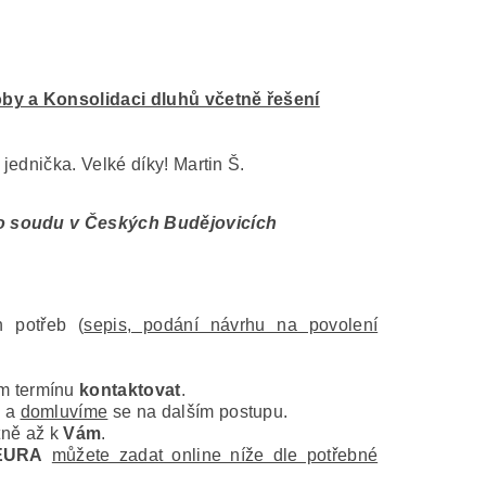
oby a Konsolidaci dluhů včetně řešení
jednička. Velké díky! Martin Š.
o soudu v Českých Budějovicích
 potřeb (
sepis, podání návrhu na povolení
m termínu
kontaktovat
.
u a
domluvíme
se na dalším postupu.
tně až k
Vám
.
EURA
můžete zadat online níže dle potřebné