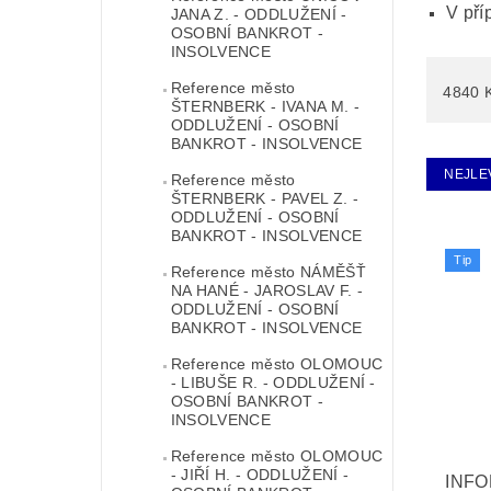
V př
JANA Z. - ODDLUŽENÍ -
OSOBNÍ BANKROT -
INSOLVENCE
Reference město
4840
ŠTERNBERK - IVANA M. -
ODDLUŽENÍ - OSOBNÍ
BANKROT - INSOLVENCE
NEJLE
Reference město
ŠTERNBERK - PAVEL Z. -
ODDLUŽENÍ - OSOBNÍ
BANKROT - INSOLVENCE
Tip
Reference město NÁMĚŠŤ
NA HANÉ - JAROSLAV F. -
ODDLUŽENÍ - OSOBNÍ
BANKROT - INSOLVENCE
Reference město OLOMOUC
- LIBUŠE R. - ODDLUŽENÍ -
OSOBNÍ BANKROT -
INSOLVENCE
Reference město OLOMOUC
- JIŘÍ H. - ODDLUŽENÍ -
INF