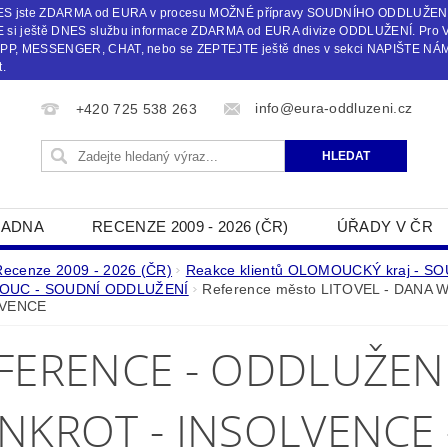
 DNES jste ZDARMA od EURA v procesu MOŽNÉ přípravy SOUDNÍHO ODDLUŽEN
i ještě DNES službu informace ZDARMA od EURA divize ODDLUŽENÍ. Pro 
, MESSENGER, CHAT, nebo se ZEPTEJTE ještě dnes v sekci NAPIŠTE NÁM č
.
info@eura-oddluzeni.cz
+420 725 538 263
ADNA
RECENZE 2009 - 2026 (ČR)
ÚŘADY V ČR
NAPIŠTE NÁM
Recenze 2009 - 2026 (ČR)
Reakce klientů OLOMOUCKÝ kraj - 
OUC - SOUDNÍ ODDLUŽENÍ
Reference město LITOVEL - DANA 
LVENCE
FERENCE - ODDLUŽENÍ
NKROT - INSOLVENCE -