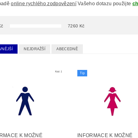
ípadě
online rychlého zodpovězení
Vašeho dotazu použijte
ch
Kč
7260
Kč
VNĚJŠÍ
NEJDRAŽŠÍ
ABECEDNĚ
Kód:
1
Tip
ORMACE K MOŽNÉ
INFORMACE K MOŽNÉ