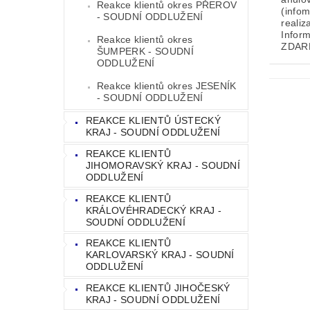
Reakce klientů okres PŘEROV
(info
- SOUDNÍ ODDLUŽENÍ
realiz
Infor
Reakce klientů okres
ZDAR
ŠUMPERK - SOUDNÍ
ODDLUŽENÍ
Reakce klientů okres JESENÍK
- SOUDNÍ ODDLUŽENÍ
REAKCE KLIENTŮ ÚSTECKÝ
KRAJ - SOUDNÍ ODDLUŽENÍ
REAKCE KLIENTŮ
JIHOMORAVSKÝ KRAJ - SOUDNÍ
ODDLUŽENÍ
REAKCE KLIENTŮ
KRÁLOVÉHRADECKÝ KRAJ -
SOUDNÍ ODDLUŽENÍ
REAKCE KLIENTŮ
KARLOVARSKÝ KRAJ - SOUDNÍ
ODDLUŽENÍ
REAKCE KLIENTŮ JIHOČESKÝ
KRAJ - SOUDNÍ ODDLUŽENÍ