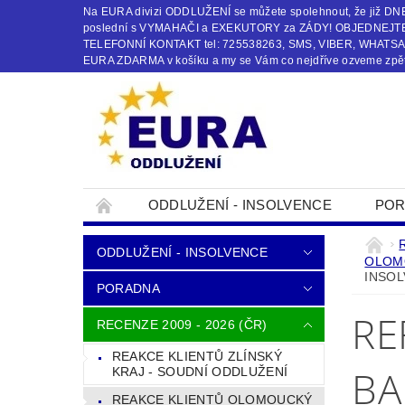
Na EURA divizi ODDLUŽENÍ se můžete spolehnout, že již
poslední s VYMAHAČI a EXEKUTORY za ZÁDY! OBJEDNEJTE s
TELEFONNÍ KONTAKT tel: 725538263, SMS, VIBER, WHATSAPP
EURA ZDARMA v košíku a my se Vám co nejdříve ozveme zpět
ODDLUŽENÍ - INSOLVENCE
POR
OBCHODNÍ PODMÍNKY
KONTAKTY
ODDLUŽENÍ - INSOLVENCE
OLOM
INSO
PORADNA
RE
RECENZE 2009 - 2026 (ČR)
REAKCE KLIENTŮ ZLÍNSKÝ
BA
KRAJ - SOUDNÍ ODDLUŽENÍ
REAKCE KLIENTŮ OLOMOUCKÝ