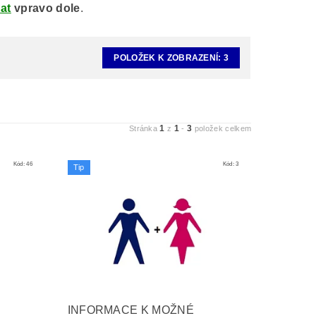
at
vpravo dole
.
POLOŽEK K ZOBRAZENÍ:
3
1
1
3
Stránka
z
-
položek celkem
Kód:
46
Kód:
3
Tip
INFORMACE K MOŽNÉ