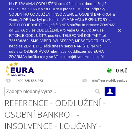
Na EURA divizi ODDLUŽENÍ se můžete spolehnout, že již
DNES jste ZDARMA od EURA v procesu MOŽNÉ přípravy
SOUDNÍHO ODDLUŽENÍ, INSOLVENCE, OSOBNÍ BANKROT a
včerejší DEN už byl poslední s VYMAHAČI a EXEKUTORY za
ZÁDY! OBJEDNEJTE si ještě DNES službu informace ZDARMA
od EURA divize ODDLUŽENÍ. Pro Vaše OTÁZKY: JAK se
RYCHLE ODDLUŽIT?, použijte TELEFONNÍ KONTAKT tel:
725538263, SMS, VIBER, WHATSAPP, MESSENGER, CHAT,
nebo se ZEPTEJTE ještě dnes v sekci NAPIŠTE NÁM či
udělejte OBJEDNÁVKU informace k oddlužení od EURA
ZDARMA v košíku a my se Vám co nejdříve ozveme zpět.
0 Kč
info@eura-oddluzeni.cz
+420 725 538 263
REFERENCE - ODDLUŽENÍ -
OSOBNÍ BANKROT -
INSOLVENCE - LOUČANY -