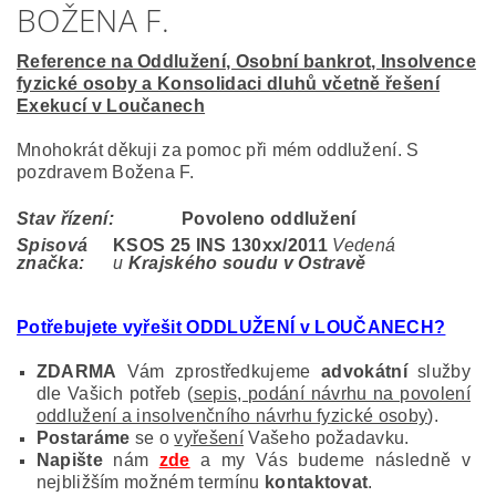
BOŽENA F.
Reference na Oddlužení, Osobní bankrot, Insolvence
fyzické osoby a Konsolidaci dluhů včetně řešení
Exekucí v Loučanech
Mnohokrát děkuji za pomoc při mém oddlužení. S
pozdravem Božena F.
Stav řízení:
Povoleno oddlužení
Spisová
KSOS 25 INS 130
xx/2011
Vedená
značka:
u
Krajského soudu v Ostravě
Potřebujete vyřešit ODDLUŽENÍ v LOUČANECH?
ZDARMA
Vám zprostředkujeme
advokátní
služby
dle Vašich potřeb (
sepis, podání návrhu na povolení
oddlužení a insolvenčního návrhu fyzické osoby
).
Postaráme
se o
vyřešení
Vašeho požadavku.
Napište
nám
zde
a my Vás budeme následně v
nejbližším možném termínu
kontaktovat
.