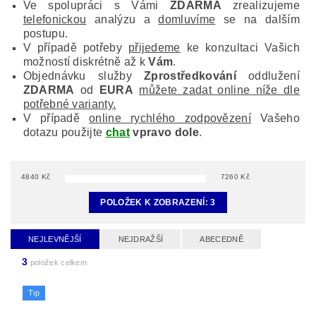
Ve spolupráci s Vámi
ZDARMA
zrealizujeme
telefonickou
analýzu a
domluvíme
se na dalším
postupu.
V případě potřeby
přijedeme
ke konzultaci Vašich
možností diskrétně až k
Vám
.
Objednávku služby
Zprostředkování
oddlužení
ZDARMA
od
EURA
můžete zadat online níže dle
potřebné varianty.
V případě
online rychlého zodpovězení
Vašeho
dotazu použijte
chat
vpravo dole
.
4840
Kč
7260
Kč
POLOŽEK K ZOBRAZENÍ:
3
NEJLEVNĚJŠÍ
NEJDRAŽŠÍ
ABECEDNĚ
3
položek celkem
Tip