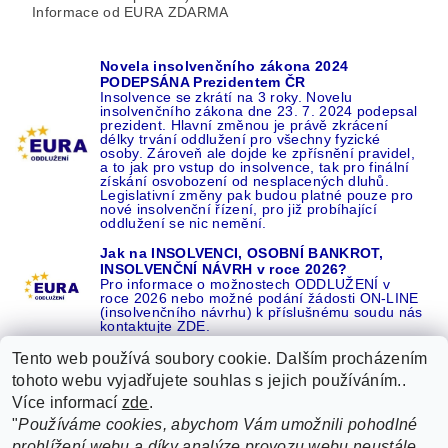
Informace od EURA ZDARMA
Novela insolvenčního zákona 2024
PODEPSÁNA Prezidentem ČR
Insolvence se zkrátí na 3 roky. Novelu
insolvenčního zákona dne 23. 7. 2024 podepsal
prezident. Hlavní změnou je právě zkrácení
délky trvání oddlužení pro všechny fyzické
osoby. Zároveň ale dojde ke zpřísnění pravidel,
a to jak pro vstup do insolvence, tak pro finální
získání osvobození od nesplacených dluhů.
Legislativní změny pak budou platné pouze pro
nové insolvenční řízení, pro již probíhající
oddlužení se nic nemění.
Jak na INSOLVENCI, OSOBNÍ BANKROT,
INSOLVENČNÍ NÁVRH v roce 2026?
Pro informace o možnostech ODDLUŽENÍ v
roce 2026 nebo možné podání žádosti ON-LINE
(insolvenčního návrhu) k příslušnému soudu nás
kontaktujte ZDE.
Tento web používá soubory cookie. Dalším procházením
tohoto webu vyjadřujete souhlas s jejich používáním..
Více informací
zde
.
Recenze o NÁS na GOOGLE
|
16 let REFERENCÍ v celé ČR
|
"
Používáme cookies, abychom Vám umožnili pohodlné
Recenze o NÁS na SEZNAMU
|
prohlížení webu a díky analýze provozu webu neustále
ŽÁDEJTE život BEZ DLUHŮ nebo EXEKUCÍ ZDE