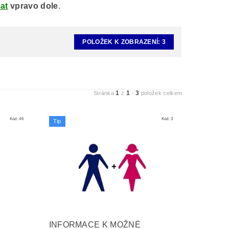
at
vpravo dole
.
POLOŽEK K ZOBRAZENÍ:
3
1
1
3
Stránka
z
-
položek celkem
Kód:
46
Kód:
3
Tip
INFORMACE K MOŽNÉ