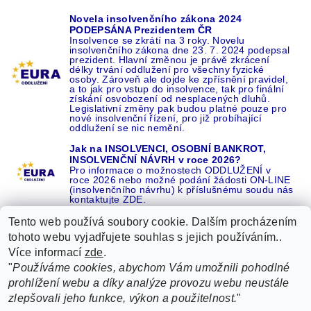
Novela insolvenčního zákona 2024
PODEPSÁNA Prezidentem ČR
Insolvence se zkrátí na 3 roky. Novelu
insolvenčního zákona dne 23. 7. 2024 podepsal
prezident. Hlavní změnou je právě zkrácení
délky trvání oddlužení pro všechny fyzické
osoby. Zároveň ale dojde ke zpřísnění pravidel,
a to jak pro vstup do insolvence, tak pro finální
získání osvobození od nesplacených dluhů.
Legislativní změny pak budou platné pouze pro
nové insolvenční řízení, pro již probíhající
oddlužení se nic nemění.
Jak na INSOLVENCI, OSOBNÍ BANKROT,
INSOLVENČNÍ NÁVRH v roce 2026?
Pro informace o možnostech ODDLUŽENÍ v
roce 2026 nebo možné podání žádosti ON-LINE
(insolvenčního návrhu) k příslušnému soudu nás
kontaktujte ZDE.
Tento web používá soubory cookie. Dalším procházením
tohoto webu vyjadřujete souhlas s jejich používáním..
Více informací
zde
.
Recenze o NÁS na GOOGLE
|
16 let REFERENCÍ v celé ČR
|
"
Používáme cookies, abychom Vám umožnili pohodlné
Recenze o NÁS na SEZNAMU
|
prohlížení webu a díky analýze provozu webu neustále
ŽÁDEJTE život BEZ DLUHŮ nebo EXEKUCÍ ZDE
zlepšovali jeho funkce, výkon a použitelnost.
"