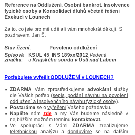
Reference na Oddlužení, Osobní bankrot, Insolvence
fyzické osoby a Konsolidaci dluhů včetně řešení
Exekucí v Lounech
Za to, co jste pro mě udělali vám mnohokrát děkuji. S
pozdravem, Jan Š.
Stav řízení:
Povoleno oddlužení
Spisová
KSUL 45 INS 189
xx/2012
Vedená
značka:
u
Krajského soudu v Ústí nad Labem
Potřebujete vyřešit ODDLUŽENÍ v LOUNECH?
ZDARMA
Vám zprostředkujeme
advokátní
služby
dle Vašich potřeb (
sepis, podání návrhu na povolení
oddlužení a insolvenčního návrhu fyzické osoby
).
Postaráme
se o
vyřešení
Vašeho požadavku.
Napište
nám
zde
a my Vás budeme následně v
nejbližším možném termínu
kontaktovat
.
Ve spolupráci s Vámi
ZDARMA
zrealizujeme
telefonickou
analýzu a
domluvíme
se na dalším