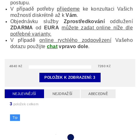
postupu.
V případě potřeby
přijedeme
ke konzultaci Vašich
možností diskrétně až k
Vám
.
Objednávku služby
Zprostředkování
oddlužení
ZDARMA
od
EURA
můžete zadat online níže dle
potřebné varianty.
V případě
online rychlého zodpovězení
Vašeho
dotazu použijte
chat
vpravo dole
.
4840
Kč
7260
Kč
POLOŽEK K ZOBRAZENÍ:
3
NEJLEVNĚJŠÍ
NEJDRAŽŠÍ
ABECEDNĚ
3
položek celkem
Tip