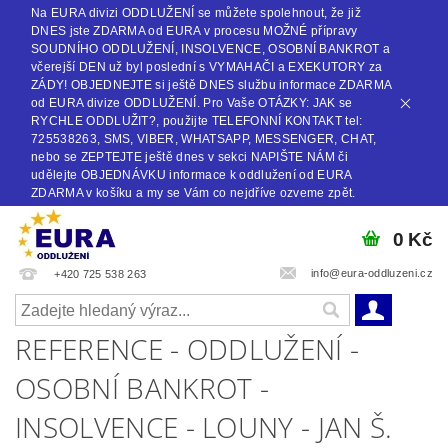
Na EURA divizi ODDLUŽENÍ se můžete spolehnout, že již
DNES jste ZDARMA od EURA v procesu MOŽNÉ přípravy
SOUDNÍHO ODDLUŽENÍ, INSOLVENCE, OSOBNÍ BANKROT a
včerejší DEN už byl poslední s VYMAHAČI a EXEKUTORY za
ZÁDY! OBJEDNEJTE si ještě DNES službu informace ZDARMA
od EURA divize ODDLUŽENÍ. Pro Vaše OTÁZKY: JAK se
RYCHLE ODDLUŽIT?, použijte TELEFONNÍ KONTAKT tel:
725538263, SMS, VIBER, WHATSAPP, MESSENGER, CHAT,
nebo se ZEPTEJTE ještě dnes v sekci NAPIŠTE NÁM či
udělejte OBJEDNÁVKU informace k oddlužení od EURA
ZDARMA v košíku a my se Vám co nejdříve ozveme zpět.
0 Kč
info@eura-oddluzeni.cz
+420 725 538 263
REFERENCE - ODDLUŽENÍ -
OSOBNÍ BANKROT -
INSOLVENCE - LOUNY - JAN Š.