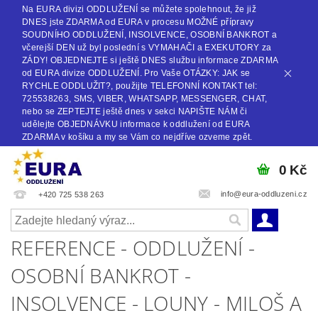
Na EURA divizi ODDLUŽENÍ se můžete spolehnout, že již
DNES jste ZDARMA od EURA v procesu MOŽNÉ přípravy
SOUDNÍHO ODDLUŽENÍ, INSOLVENCE, OSOBNÍ BANKROT a
včerejší DEN už byl poslední s VYMAHAČI a EXEKUTORY za
ZÁDY! OBJEDNEJTE si ještě DNES službu informace ZDARMA
od EURA divize ODDLUŽENÍ. Pro Vaše OTÁZKY: JAK se
RYCHLE ODDLUŽIT?, použijte TELEFONNÍ KONTAKT tel:
725538263, SMS, VIBER, WHATSAPP, MESSENGER, CHAT,
nebo se ZEPTEJTE ještě dnes v sekci NAPIŠTE NÁM či
udělejte OBJEDNÁVKU informace k oddlužení od EURA
ZDARMA v košíku a my se Vám co nejdříve ozveme zpět.
0 Kč
info@eura-oddluzeni.cz
+420 725 538 263
REFERENCE - ODDLUŽENÍ -
OSOBNÍ BANKROT -
INSOLVENCE - LOUNY - MILOŠ A