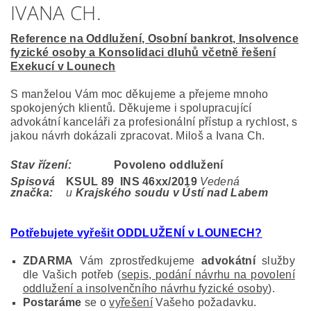
IVANA CH.
Reference na Oddlužení, Osobní bankrot, Insolvence
fyzické osoby a Konsolidaci dluhů včetně řešení
Exekucí v Lounech
S manželou Vám moc děkujeme a přejeme mnoho
spokojených klientů. Děkujeme i spolupracující
advokátní kanceláři za profesionální přístup a rychlost, s
jakou návrh dokázali zpracovat. Miloš a Ivana Ch.
Stav řízení:
Povoleno oddlužení
Spisová
KSUL 89 INS 46
xx/2019
Vedená
značka:
u
Krajského soudu v Ústí nad Labem
Potřebujete vyřešit ODDLUŽENÍ v LOUNECH?
ZDARMA
Vám zprostředkujeme
advokátní
služby
dle Vašich potřeb (
sepis, podání návrhu na povolení
oddlužení a insolvenčního návrhu fyzické osoby
).
Postaráme
se o
vyřešení
Vašeho požadavku.