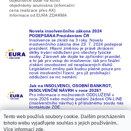
objednávce bude na konci
objednávky anulována (infomační
cena realizace přes AK).
Informace od EURA ZDARMA
Novela insolvenčního zákona 2024
PODEPSÁNA Prezidentem ČR
Insolvence se zkrátí na 3 roky. Novelu
insolvenčního zákona dne 23. 7. 2024 podepsal
prezident. Hlavní změnou je právě zkrácení
délky trvání oddlužení pro všechny fyzické
osoby. Zároveň ale dojde ke zpřísnění pravidel,
a to jak pro vstup do insolvence, tak pro finální
získání osvobození od nesplacených dluhů.
Legislativní změny pak budou platné pouze pro
nové insolvenční řízení, pro již probíhající
oddlužení se nic nemění.
Jak na INSOLVENCI, OSOBNÍ BANKROT,
INSOLVENČNÍ NÁVRH v roce 2026?
Pro informace o možnostech ODDLUŽENÍ v
roce 2026 nebo možné podání žádosti ON-LINE
(insolvenčního návrhu) k příslušnému soudu nás
kontaktujte ZDE.
Tento web používá soubory cookie. Dalším procházením
tohoto webu vyjadřujete souhlas s jejich používáním..
Více informací
zde
.