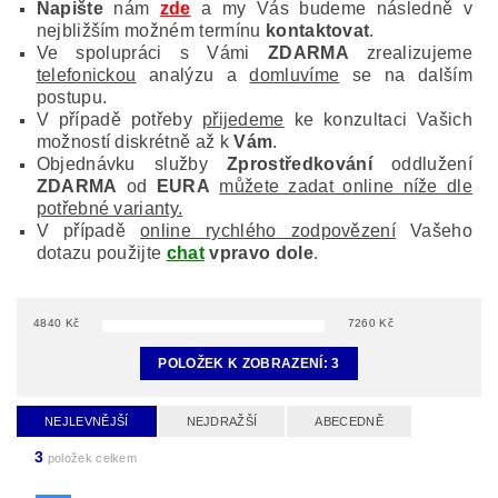
Napište
nám
zde
a my Vás budeme následně v
nejbližším možném termínu
kontaktovat
.
Ve spolupráci s Vámi
ZDARMA
zrealizujeme
telefonickou
analýzu a
domluvíme
se na dalším
postupu.
V případě potřeby
přijedeme
ke konzultaci Vašich
možností diskrétně až k
Vám
.
Objednávku služby
Zprostředkování
oddlužení
ZDARMA
od
EURA
můžete zadat online níže dle
potřebné varianty.
V případě
online rychlého zodpovězení
Vašeho
dotazu použijte
chat
vpravo dole
.
4840
Kč
7260
Kč
POLOŽEK K ZOBRAZENÍ:
3
NEJLEVNĚJŠÍ
NEJDRAŽŠÍ
ABECEDNĚ
3
položek celkem