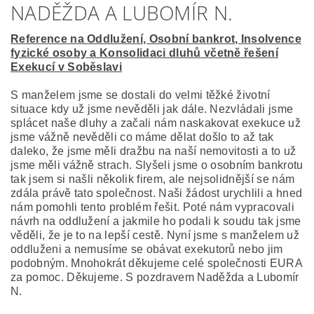
NADĚŽDA A LUBOMÍR N.
Reference na Oddlužení, Osobní bankrot, Insolvence
fyzické osoby a Konsolidaci dluhů včetně řešení
Exekucí v Soběslavi
S manželem jsme se dostali do velmi těžké životní
situace kdy už jsme nevěděli jak dále. Nezvládali jsme
splácet naše dluhy a začali nám naskakovat exekuce už
jsme vážně nevěděli co máme dělat došlo to až tak
daleko, že jsme měli dražbu na naší nemovitosti a to už
jsme měli vážně strach. Slyšeli jsme o osobním bankrotu
tak jsem si našli několik firem, ale nejsolidnější se nám
zdála právě tato společnost. Naši žádost urychlili a hned
nám pomohli tento problém řešit. Poté nám vypracovali
návrh na oddlužení a jakmile ho podali k soudu tak jsme
věděli, že je to na lepší cestě. Nyní jsme s manželem už
oddluženi a nemusíme se obávat exekutorů nebo jim
podobným. Mnohokrát děkujeme celé společnosti EURA
za pomoc. Děkujeme. S pozdravem Naděžda a Lubomír
N.