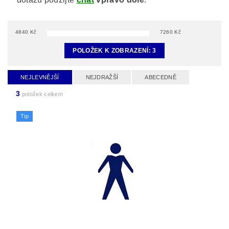
4840
Kč
7260
Kč
POLOŽEK K ZOBRAZENÍ:
3
NEJLEVNĚJŠÍ
NEJDRAŽŠÍ
ABECEDNĚ
3
položek celkem
Tip