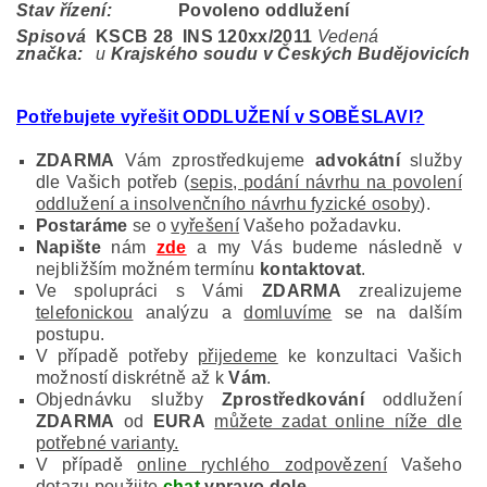
Stav řízení:
Povoleno oddlužení
Spisová
KSCB 28 INS 120
xx/2011
Vedená
značka:
u
Krajského soudu v Českých Budějovicích
Potřebujete vyřešit ODDLUŽENÍ v SOBĚSLAVI?
ZDARMA
Vám zprostředkujeme
advokátní
služby
dle Vašich potřeb (
sepis, podání návrhu na povolení
oddlužení a insolvenčního návrhu fyzické osoby
).
Postaráme
se o
vyřešení
Vašeho požadavku.
Napište
nám
zde
a my Vás budeme následně v
nejbližším možném termínu
kontaktovat
.
Ve spolupráci s Vámi
ZDARMA
zrealizujeme
telefonickou
analýzu a
domluvíme
se na dalším
postupu.
V případě potřeby
přijedeme
ke konzultaci Vašich
možností diskrétně až k
Vám
.
Objednávku služby
Zprostředkování
oddlužení
ZDARMA
od
EURA
můžete zadat online níže dle
potřebné varianty.
V případě
online rychlého zodpovězení
Vašeho
dotazu použijte
chat
vpravo dole
.