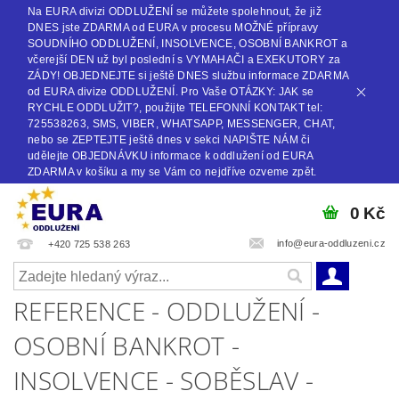
Na EURA divizi ODDLUŽENÍ se můžete spolehnout, že již
DNES jste ZDARMA od EURA v procesu MOŽNÉ přípravy
SOUDNÍHO ODDLUŽENÍ, INSOLVENCE, OSOBNÍ BANKROT a
včerejší DEN už byl poslední s VYMAHAČI a EXEKUTORY za
ZÁDY! OBJEDNEJTE si ještě DNES službu informace ZDARMA
od EURA divize ODDLUŽENÍ. Pro Vaše OTÁZKY: JAK se
RYCHLE ODDLUŽIT?, použijte TELEFONNÍ KONTAKT tel:
725538263, SMS, VIBER, WHATSAPP, MESSENGER, CHAT,
nebo se ZEPTEJTE ještě dnes v sekci NAPIŠTE NÁM či
udělejte OBJEDNÁVKU informace k oddlužení od EURA
ZDARMA v košíku a my se Vám co nejdříve ozveme zpět.
0 Kč
info@eura-oddluzeni.cz
+420 725 538 263
REFERENCE - ODDLUŽENÍ -
OSOBNÍ BANKROT -
INSOLVENCE - SOBĚSLAV -