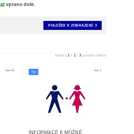
at
vpravo dole
.
POLOŽEK K ZOBRAZENÍ:
3
1
1
3
Stránka
z
-
položek celkem
Kód:
46
Kód:
3
Tip
INFORMACE K MOŽNÉ