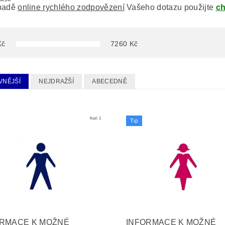
ípadě
online rychlého zodpovězení
Vašeho dotazu použijte
ch
Kč
7260
Kč
VNĚJŠÍ
NEJDRAŽŠÍ
ABECEDNĚ
Kód:
1
Tip
ORMACE K MOŽNÉ
INFORMACE K MOŽNÉ