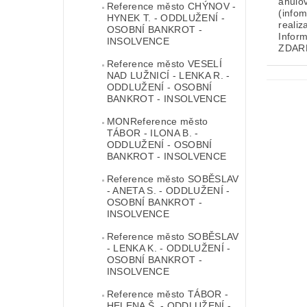
anulo
Reference město CHÝNOV -
(info
HYNEK T. - ODDLUŽENÍ -
realiz
OSOBNÍ BANKROT -
Infor
INSOLVENCE
ZDAR
Reference město VESELÍ
NAD LUŽNICÍ - LENKA R. -
ODDLUŽENÍ - OSOBNÍ
BANKROT - INSOLVENCE
MONReference město
TÁBOR - ILONA B. -
ODDLUŽENÍ - OSOBNÍ
BANKROT - INSOLVENCE
Reference město SOBĚSLAV
- ANETA S. - ODDLUŽENÍ -
OSOBNÍ BANKROT -
INSOLVENCE
Reference město SOBĚSLAV
- LENKA K. - ODDLUŽENÍ -
OSOBNÍ BANKROT -
INSOLVENCE
Reference město TÁBOR -
HELENA Š. - ODDLUŽENÍ -