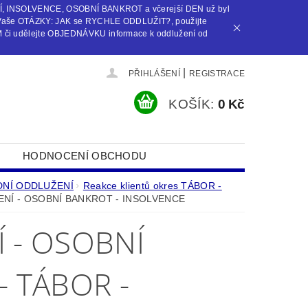
Í, INSOLVENCE, OSOBNÍ BANKROT a včerejší DEN už byl
Vaše OTÁZKY: JAK se RYCHLE ODDLUŽIT?, použijte
i udělejte OBJEDNÁVKU informace k oddlužení od
|
PŘIHLÁŠENÍ
REGISTRACE
KOŠÍK:
0 Kč
HODNOCENÍ OBCHODU
UDNÍ ODDLUŽENÍ
Reakce klientů okres TÁBOR -
ŽENÍ - OSOBNÍ BANKROT - INSOLVENCE
 - OSOBNÍ
- TÁBOR -