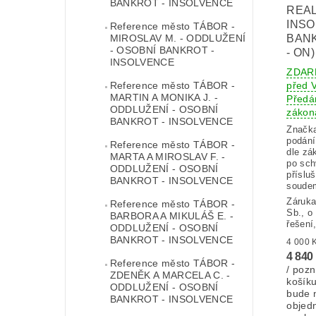
BANKROT - INSOLVENCE
REAL
INSO
Reference město TÁBOR -
MIROSLAV M. - ODDLUŽENÍ
BANK
- OSOBNÍ BANKROT -
- ON)
INSOLVENCE
ZDAR
Reference město TÁBOR -
před
MARTIN A MONIKA J. -
Předán
ODDLUŽENÍ - OSOBNÍ
zákon
BANKROT - INSOLVENCE
Značk
podání
Reference město TÁBOR -
dle zá
MARTA A MIROSLAV F. -
po sch
ODDLUŽENÍ - OSOBNÍ
příslu
BANKROT - INSOLVENCE
soudem
Záruka
Reference město TÁBOR -
Sb., o
BARBORA A MIKULÁŠ E. -
řešení
ODDLUŽENÍ - OSOBNÍ
BANKROT - INSOLVENCE
4 840
Reference město TÁBOR -
/ pozn
ZDENĚK A MARCELA C. -
košík
ODDLUŽENÍ - OSOBNÍ
bude 
BANKROT - INSOLVENCE
objed