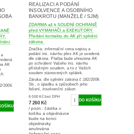
REALIZACI A PODÁNÍ
HO
INSOLVENCE A OSOBNÍHO
SOBA
BANKROTU (MANŽELÉ / SJM)
ZDARMA až k SOUDNÍ OCHRANĚ
před VYMAHAČI a EXEKUTORY.
RANĚ
Předání kontaktu do AK při splnění
RY.
zákona.
lnění
Značka:
informační cena sepisu a
podání ins. návrhu přes AK je uvedená
 a
dle zákona. Platba bude uhrazena AK
uvedená
po schválení Vašeho ins. návrhu
ena AK
příslušným soudem, a to z Vašich
u
soudem stanovených splátek.
ch
Záruka: dle splnění zákona č.182/2006
Sb., o úpadku a způsobech jeho
82/2006
řešení, insolvenční zákon
6 000 Kč bez DPH
7 260 Kč
/ pozn.: částka v
košíku a objednávce
bude na konci
objednávky
anulována
(infomační cena