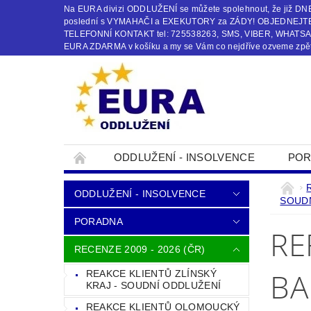
Na EURA divizi ODDLUŽENÍ se můžete spolehnout, že již
poslední s VYMAHAČI a EXEKUTORY za ZÁDY! OBJEDNEJTE s
TELEFONNÍ KONTAKT tel: 725538263, SMS, VIBER, WHATSAPP
EURA ZDARMA v košíku a my se Vám co nejdříve ozveme zpět
ODDLUŽENÍ - INSOLVENCE
POR
OBCHODNÍ PODMÍNKY
KONTAKTY
ODDLUŽENÍ - INSOLVENCE
SOUD
PORADNA
RE
RECENZE 2009 - 2026 (ČR)
BA
REAKCE KLIENTŮ ZLÍNSKÝ
KRAJ - SOUDNÍ ODDLUŽENÍ
REAKCE KLIENTŮ OLOMOUCKÝ