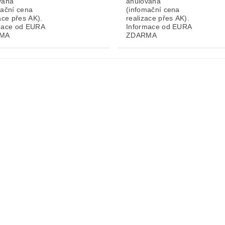
vána
anulována
mační cena
(infomační cena
ace přes AK).
realizace přes AK).
mace od EURA
Informace od EURA
MA
ZDARMA