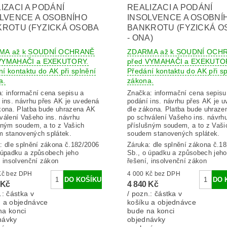
IZACI A PODÁNÍ
REALIZACI A PODÁNÍ
LVENCE A OSOBNÍHO
INSOLVENCE A OSOBNÍ
ROTU (FYZICKÁ OSOBA
BANKROTU (FYZICKÁ O
- ONA)
MA až k SOUDNÍ OCHRANĚ
ZDARMA až k SOUDNÍ OCH
 VYMAHAČI a EXEKUTORY.
před VYMAHAČI a EXEKUTO
í kontaktu do AK při splnění
Předání kontaktu do AK při sp
a.
zákona.
a:
informační cena sepisu a
Značka:
informační cena sepisu
 ins. návrhu přes AK je uvedená
podání ins. návrhu přes AK je 
kona. Platba bude uhrazena AK
dle zákona. Platba bude uhraz
válení Vašeho ins. návrhu
po schválení Vašeho ins. návrh
šným soudem, a to z Vašich
příslušným soudem, a to z Vaši
 stanovených splátek.
soudem stanovených splátek.
: dle splnění zákona č.182/2006
Záruka: dle splnění zákona č.1
 úpadku a způsobech jeho
Sb., o úpadku a způsobech jeho
, insolvenční zákon
řešení, insolvenční zákon
4 000 Kč bez DPH
4 000 Kč bez DPH
 Kč
4 840 Kč
.: částka v
/ pozn.: částka v
u a objednávce
košíku a objednávce
na konci
bude na konci
návky
objednávky