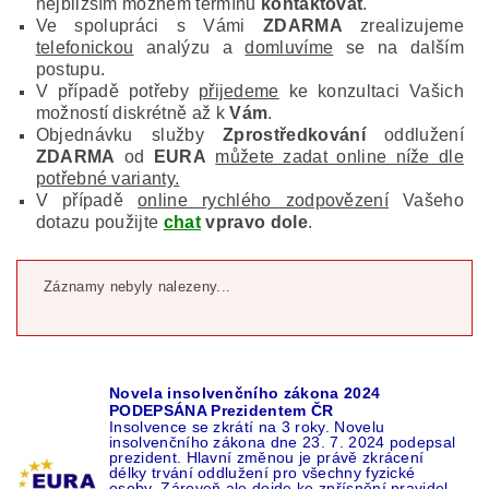
nejbližším možném termínu
kontaktovat
.
Ve spolupráci s Vámi
ZDARMA
zrealizujeme
telefonickou
analýzu a
domluvíme
se na dalším
postupu.
V případě potřeby
přijedeme
ke konzultaci Vašich
možností diskrétně až k
Vám
.
Objednávku služby
Zprostředkování
oddlužení
ZDARMA
od
EURA
můžete zadat online níže dle
potřebné varianty.
V případě
online rychlého zodpovězení
Vašeho
dotazu použijte
chat
vpravo dole
.
Záznamy nebyly nalezeny...
Novela insolvenčního zákona 2024
PODEPSÁNA Prezidentem ČR
Insolvence se zkrátí na 3 roky. Novelu
insolvenčního zákona dne 23. 7. 2024 podepsal
prezident. Hlavní změnou je právě zkrácení
délky trvání oddlužení pro všechny fyzické
osoby. Zároveň ale dojde ke zpřísnění pravidel,