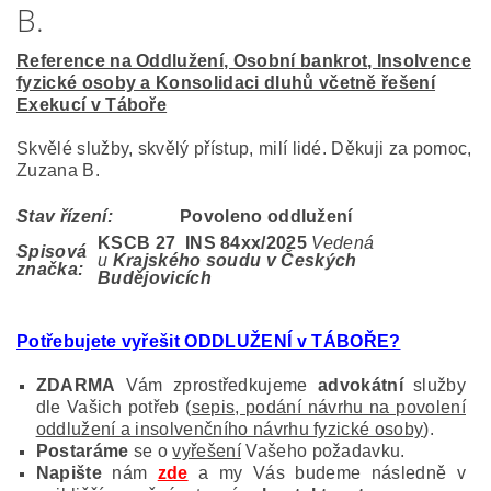
B.
Reference na Oddlužení, Osobní bankrot, Insolvence
fyzické osoby a Konsolidaci dluhů včetně řešení
Exekucí v Táboře
Skvělé služby, skvělý přístup, milí lidé. Děkuji za pomoc,
Zuzana B.
Stav řízení:
Povoleno oddlužení
KSCB 27 INS 84
xx/2025
Vedená
Spisová
u
Krajského soudu v Českých
značka:
Budějovicích
Potřebujete vyřešit ODDLUŽENÍ v TÁBOŘE?
ZDARMA
Vám zprostředkujeme
advokátní
služby
dle Vašich potřeb (
sepis, podání návrhu na povolení
oddlužení a insolvenčního návrhu fyzické osoby
).
Postaráme
se o
vyřešení
Vašeho požadavku.
Napište
nám
zde
a my Vás budeme následně v