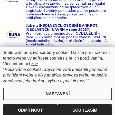
a to jak pro vstup do insolvence, tak pro finální
získání osvobození od nesplacených dluhů.
Legislativní změny pak budou platné pouze pro
nové insolvenční řízení, pro již probíhající
oddlužení se nic nemění.
Jak na INSOLVENCI, OSOBNÍ BANKROT,
INSOLVENČNÍ NÁVRH v roce 2026?
Pro informace o možnostech ODDLUŽENÍ v
roce 2026 nebo možné podání žádosti ON-LINE
(insolvenčního návrhu) k příslušnému soudu nás
kontaktujte ZDE.
Tento web používá soubory cookie. Dalším procházením
tohoto webu vyjadřujete souhlas s jejich používáním..
Více informací
zde
.
Recenze o NÁS na GOOGLE
|
16 let REFERENCÍ v celé ČR
|
"
Používáme cookies, abychom Vám umožnili pohodlné
Recenze o NÁS na SEZNAMU
|
prohlížení webu a díky analýze provozu webu neustále
ŽÁDEJTE život BEZ DLUHŮ nebo EXEKUCÍ ZDE
zlepšovali jeho funkce, výkon a použitelnost.
"
2026 ©
EURA oddlužení, insolvence a osobní bankrot ZDARMA od EURA
, všechna
NASTAVENÍ
Upravit nastavení cookies
práva vyhrazena
Vytvořil Shoptet
ODMÍTNOUT
SOUHLASÍM