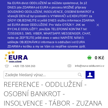
Na EURA divizi ODDLUŽENÍ se můžete spolehnout, že již
DNES jste ZDARMA od EURA v procesu MOŽNÉ přípravy
SOUDNÍHO ODDLUŽENÍ, INSOLVENCE, OSOBNÍ BANKROT a
včerejší DEN už byl poslední s VYMAHAČI a EXEKUTORY za
ZÁDY! OBJEDNEJTE si ještě DNES službu informace ZDARMA
od EURA divize ODDLUŽENÍ. Pro Vaše OTÁZKY: JAK se
RYCHLE ODDLUŽIT?, použijte TELEFONNÍ KONTAKT tel:
725538263, SMS, VIBER, WHATSAPP, MESSENGER, CHAT,
nebo se ZEPTEJTE ještě dnes v sekci NAPIŠTE NÁM či
udělejte OBJEDNÁVKU informace k oddlužení od EURA
ZDARMA v košíku a my se Vám co nejdříve ozveme zpět.
0 Kč
info@eura-oddluzeni.cz
+420 725 538 263
REFERENCE - ODDLUŽENÍ -
OSOBNÍ BANKROT -
INSOLVENCE - TÁBOR - ZUZANA