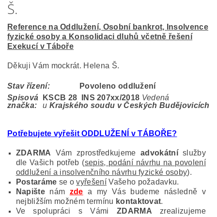
Š.
Reference na Oddlužení, Osobní bankrot, Insolvence
fyzické osoby a Konsolidaci dluhů včetně řešení
Exekucí v Táboře
Děkuji Vám mockrát. Helena Š.
Stav řízení:
Povoleno oddlužení
Spisová
KSCB 28 INS 207
xx/2018
Vedená
značka:
u
Krajského soudu v Českých Budějovicích
Potřebujete vyřešit ODDLUŽENÍ v TÁBOŘE?
ZDARMA
Vám zprostředkujeme
advokátní
služby
dle Vašich potřeb (
sepis, podání návrhu na povolení
oddlužení a insolvenčního návrhu fyzické osoby
).
Postaráme
se o
vyřešení
Vašeho požadavku.
Napište
nám
zde
a my Vás budeme následně v
nejbližším možném termínu
kontaktovat
.
Ve spolupráci s Vámi
ZDARMA
zrealizujeme