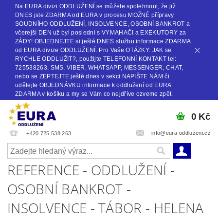
Na EURA divizi ODDLUŽENÍ se můžete spolehnout, že již
DNES jste ZDARMA od EURA v procesu MOŽNÉ přípravy
SOUDNÍHO ODDLUŽENÍ, INSOLVENCE, OSOBNÍ BANKROT a
včerejší DEN už byl poslední s VYMAHAČI a EXEKUTORY za
ZÁDY! OBJEDNEJTE si ještě DNES službu informace ZDARMA
od EURA divize ODDLUŽENÍ. Pro Vaše OTÁZKY: JAK se
RYCHLE ODDLUŽIT?, použijte TELEFONNÍ KONTAKT tel:
725538263, SMS, VIBER, WHATSAPP, MESSENGER, CHAT,
nebo se ZEPTEJTE ještě dnes v sekci NAPIŠTE NÁM či
udělejte OBJEDNÁVKU informace k oddlužení od EURA
ZDARMA v košíku a my se Vám co nejdříve ozveme zpět.
0 Kč
info@eura-oddluzeni.cz
+420 725 538 263
REFERENCE - ODDLUŽENÍ -
OSOBNÍ BANKROT -
INSOLVENCE - TÁBOR - HELENA