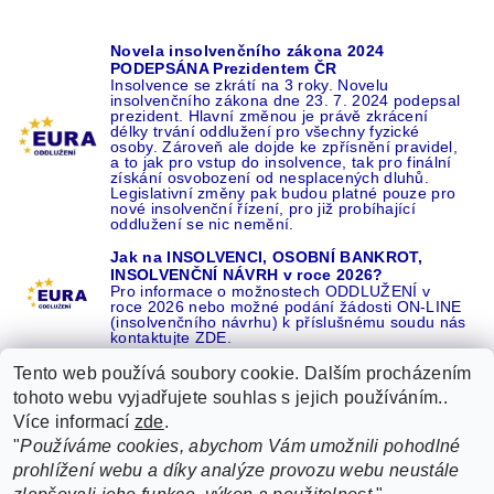
Novela insolvenčního zákona 2024
PODEPSÁNA Prezidentem ČR
Insolvence se zkrátí na 3 roky. Novelu
insolvenčního zákona dne 23. 7. 2024 podepsal
prezident. Hlavní změnou je právě zkrácení
délky trvání oddlužení pro všechny fyzické
osoby. Zároveň ale dojde ke zpřísnění pravidel,
a to jak pro vstup do insolvence, tak pro finální
získání osvobození od nesplacených dluhů.
Legislativní změny pak budou platné pouze pro
nové insolvenční řízení, pro již probíhající
oddlužení se nic nemění.
Jak na INSOLVENCI, OSOBNÍ BANKROT,
INSOLVENČNÍ NÁVRH v roce 2026?
Pro informace o možnostech ODDLUŽENÍ v
roce 2026 nebo možné podání žádosti ON-LINE
(insolvenčního návrhu) k příslušnému soudu nás
kontaktujte ZDE.
Tento web používá soubory cookie. Dalším procházením
tohoto webu vyjadřujete souhlas s jejich používáním..
Více informací
zde
.
Recenze o NÁS na GOOGLE
|
16 let REFERENCÍ v celé ČR
|
"
Používáme cookies, abychom Vám umožnili pohodlné
Recenze o NÁS na SEZNAMU
|
prohlížení webu a díky analýze provozu webu neustále
ŽÁDEJTE život BEZ DLUHŮ nebo EXEKUCÍ ZDE