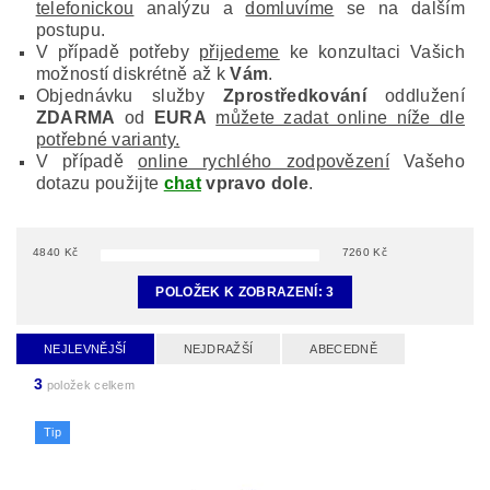
telefonickou
analýzu a
domluvíme
se na dalším
postupu.
V případě potřeby
přijedeme
ke konzultaci Vašich
možností diskrétně až k
Vám
.
Objednávku služby
Zprostředkování
oddlužení
ZDARMA
od
EURA
můžete zadat online níže dle
potřebné varianty.
V případě
online rychlého zodpovězení
Vašeho
dotazu použijte
chat
vpravo dole
.
4840
Kč
7260
Kč
POLOŽEK K ZOBRAZENÍ:
3
NEJLEVNĚJŠÍ
NEJDRAŽŠÍ
ABECEDNĚ
3
položek celkem
Tip