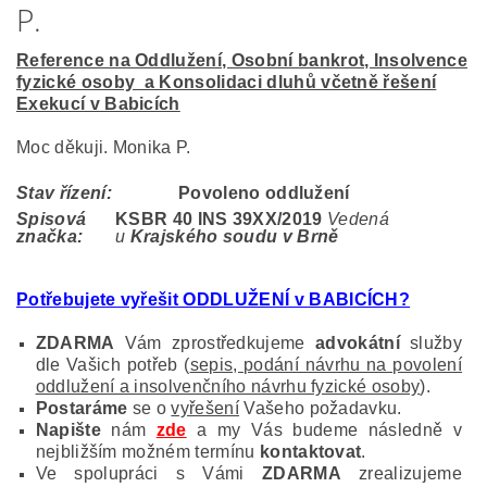
P.
Reference na Oddlužení, Osobní bankrot, Insolvence
fyzické osoby a Konsolidaci dluhů včetně řešení
Exekucí v Babicích
Moc děkuji. Monika P.
Stav řízení:
Povoleno oddlužení
Spisová
KSBR 40 INS 39XX/2019
Vedená
značka:
u
Krajského soudu v Brně
Potřebujete vyřešit ODDLUŽENÍ v BABICÍCH?
ZDARMA
Vám zprostředkujeme
advokátní
služby
dle Vašich potřeb (
sepis, podání návrhu na povolení
oddlužení a insolvenčního návrhu fyzické osoby
).
Postaráme
se o
vyřešení
Vašeho požadavku.
Napište
nám
zde
a my Vás budeme následně v
nejbližším možném termínu
kontaktovat
.
Ve spolupráci s Vámi
ZDARMA
zrealizujeme