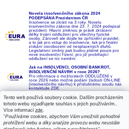
Novela insolvenčního zákona 2024
PODEPSÁNA Prezidentem ČR
Insolvence se zkrátí na 3 roky. Novelu
insolvenčního zákona dne 23. 7. 2024 podepsal
prezident. Hlavní změnou je právě zkrácení
délky trvání oddlužení pro všechny fyzické
osoby. Zároveň ale dojde ke zpřísnění pravidel,
a to jak pro vstup do insolvence, tak pro finální
získání osvobození od nesplacených dluhů.
Legislativní změny pak budou platné pouze pro
nové insolvenční řízení, pro již probíhající
oddlužení se nic nemění.
Jak na INSOLVENCI, OSOBNÍ BANKROT,
INSOLVENČNÍ NÁVRH v roce 2026?
Pro informace o možnostech ODDLUŽENÍ v
roce 2026 nebo možné podání žádosti ON-LINE
(insolvenčního návrhu) k příslušnému soudu nás
kontaktujte ZDE.
Tento web používá soubory cookie. Dalším procházením
tohoto webu vyjadřujete souhlas s jejich používáním..
Více informací
zde
.
Recenze o NÁS na GOOGLE
|
16 let REFERENCÍ v celé ČR
|
"
Používáme cookies, abychom Vám umožnili pohodlné
Recenze o NÁS na SEZNAMU
|
prohlížení webu a díky analýze provozu webu neustále
ŽÁDEJTE život BEZ DLUHŮ nebo EXEKUCÍ ZDE