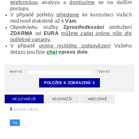
telefonickou
analýzu a
domluvíme
se na dalším
postupu.
V případě potřeby
přijedeme
ke konzultaci Vašich
možností diskrétně až k
Vám
.
Objednávku služby
Zprostředkování
oddlužení
ZDARMA
od
EURA
můžete zadat online níže dle
potřebné varianty.
V případě
online rychlého zodpovězení
Vašeho
dotazu použijte
chat
vpravo dole
.
4840
Kč
7260
Kč
POLOŽEK K ZOBRAZENÍ:
3
NEJLEVNĚJŠÍ
NEJDRAŽŠÍ
ABECEDNĚ
3
položek celkem
Tip