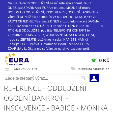
Na EURA divizi ODDLUŽENÍ se můžete spolehnout, že již
DNES jste ZDARMA od EURA v procesu MOŽNÉ přípravy
SOUDNÍHO ODDLUŽENÍ, INSOLVENCE, OSOBNÍ BANKROT a
včerejší DEN už byl poslední s VYMAHAČI a EXEKUTORY za
ZÁDY! OBJEDNEJTE si ještě DNES službu informace ZDARMA
od EURA divize ODDLUŽENÍ. Pro Vaše OTÁZKY: JAK se
RYCHLE ODDLUŽIT?, použijte TELEFONNÍ KONTAKT tel:
725538263, SMS, VIBER, WHATSAPP, MESSENGER, CHAT,
nebo se ZEPTEJTE ještě dnes v sekci NAPIŠTE NÁM či
udělejte OBJEDNÁVKU informace k oddlužení od EURA
ZDARMA v košíku a my se Vám co nejdříve ozveme zpět.
0 Kč
info@eura-oddluzeni.cz
+420 725 538 263
REFERENCE - ODDLUŽENÍ -
OSOBNÍ BANKROT -
INSOLVENCE - BABICE - MONIKA