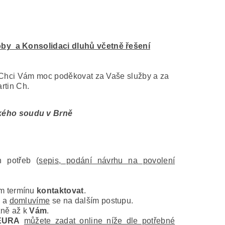
oby a Konsolidaci dluhů včetně řešení
. Chci Vám moc poděkovat za Vaše služby a za
artin Ch.
kého soudu v Brně
 potřeb (
sepis, podání návrhu na povolení
m termínu
kontaktovat
.
u a
domluvíme
se na dalším postupu.
tně až k
Vám
.
EURA
můžete zadat online níže dle potřebné