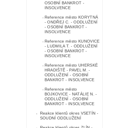
OSOBNÍ BANKROT -
INSOLVENCE
Reference město KORYTNÁ
- ONDŘEJ C. - ODDLUŽENÍ
- OSOBNÍ BANKROT -
INSOLVENCE
Reference město KUNOVICE
- LUDMILA T. - ODDLUŽENÍ
- OSOBNÍ BANKROT -
INSOLVENCE
Reference město UHERSKÉ
HRADIŠTĚ - PAVEL M. -
ODDLUŽENÍ - OSOBNÍ
BANKROT - INSOLVENCE
Reference město
BOJKOVICE - NATÁLIE N. -
ODDLUŽENÍ - OSOBNÍ
BANKROT - INSOLVENCE
Reakce klientů okres VSETÍN -
SOUDNÍ ODDLUŽENÍ
Reakce klientů okres ZLÍN -