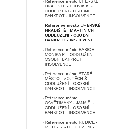
Reference město UHERSKÉ
HRADIŠTĚ - LUDVÍK K. -
ODDLUŽENÍ - OSOBNÍ
BANKROT - INSOLVENCE
Reference město UHERSKÉ
HRADIŠTĚ - MARTIN CH. -
ODDLUŽENÍ - OSOBNÍ
BANKROT - INSOLVENCE
Reference město BABICE -
MONIKA P. - ODDLUŽENÍ -
OSOBNÍ BANKROT -
INSOLVENCE
Reference město STARÉ
MĚSTO - VOJTĚCH Š. -
ODDLUŽENÍ - OSOBNÍ
BANKROT - INSOLVENCE
Reference město
OSVĚTIMANY - JANA Š. -
ODDLUŽENÍ - OSOBNÍ
BANKROT - INSOLVENCE
Reference město RUDICE -
MILOŠ S. - ODDLUŽENÍ -