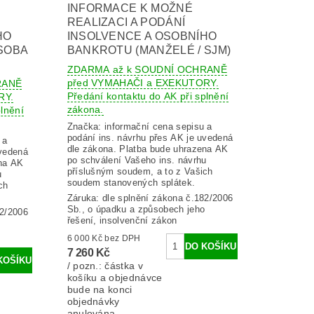
INFORMACE K MOŽNÉ
REALIZACI A PODÁNÍ
HO
INSOLVENCE A OSOBNÍHO
SOBA
BANKROTU (MANŽELÉ / SJM)
ZDARMA až k SOUDNÍ OCHRANĚ
před VYMAHAČI a EXEKUTORY.
RANĚ
Předání kontaktu do AK při splnění
RY.
zákona.
lnění
Značka:
informační cena sepisu a
podání ins. návrhu přes AK je uvedená
 a
dle zákona. Platba bude uhrazena AK
uvedená
po schválení Vašeho ins. návrhu
ena AK
příslušným soudem, a to z Vašich
u
soudem stanovených splátek.
ch
Záruka: dle splnění zákona č.182/2006
Sb., o úpadku a způsobech jeho
82/2006
řešení, insolvenční zákon
6 000 Kč bez DPH
7 260 Kč
/ pozn.: částka v
košíku a objednávce
bude na konci
objednávky
anulována