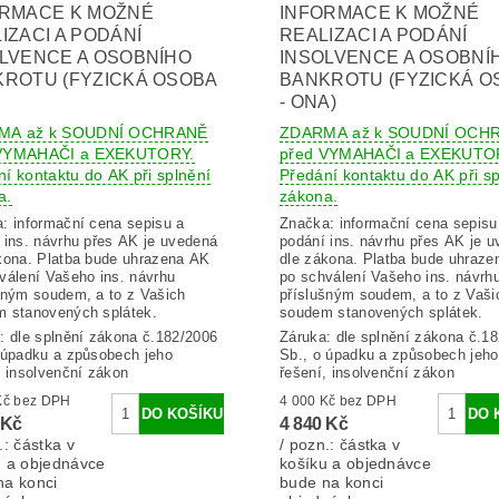
ORMACE K MOŽNÉ
INFORMACE K MOŽNÉ
IZACI A PODÁNÍ
REALIZACI A PODÁNÍ
LVENCE A OSOBNÍHO
INSOLVENCE A OSOBNÍ
ROTU (FYZICKÁ OSOBA
BANKROTU (FYZICKÁ O
- ONA)
MA až k SOUDNÍ OCHRANĚ
ZDARMA až k SOUDNÍ OCH
 VYMAHAČI a EXEKUTORY.
před VYMAHAČI a EXEKUTO
í kontaktu do AK při splnění
Předání kontaktu do AK při sp
a.
zákona.
a:
informační cena sepisu a
Značka:
informační cena sepisu
 ins. návrhu přes AK je uvedená
podání ins. návrhu přes AK je 
kona. Platba bude uhrazena AK
dle zákona. Platba bude uhraz
válení Vašeho ins. návrhu
po schválení Vašeho ins. návrh
šným soudem, a to z Vašich
příslušným soudem, a to z Vaši
 stanovených splátek.
soudem stanovených splátek.
: dle splnění zákona č.182/2006
Záruka: dle splnění zákona č.1
 úpadku a způsobech jeho
Sb., o úpadku a způsobech jeho
, insolvenční zákon
řešení, insolvenční zákon
4 000 Kč bez DPH
4 000 Kč bez DPH
 Kč
4 840 Kč
.: částka v
/ pozn.: částka v
u a objednávce
košíku a objednávce
na konci
bude na konci