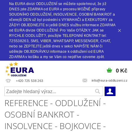
Na EURA divizi ODDLUŽENÍ se můžete spolehnout, že již
DNES jste ZDARMA od EURA v procesu MOŽNÉ přípravy
SOUDNÍHO ODDLUŽENÍ, INSOLVENCE, OSOBNÍ BANKROT a
včerejší DEN už byl poslední s VYMAHAČI a EXEKUTORY za
ZÁDY! OBJEDNEJTE si ještě DNES službu informace ZDARMA
od EURA divize ODDLUŽENÍ. Pro Vaše OTÁZKY: JAK se
RYCHLE ODDLUŽIT?, použijte TELEFONNÍ KONTAKT tel:
725538263, SMS, VIBER, WHATSAPP, MESSENGER, CHAT,
nebo se ZEPTEJTE ještě dnes v sekci NAPIŠTE NÁM či
udělejte OBJEDNÁVKU informace k oddlužení od EURA
ZDARMA v košíku a my se Vám co nejdříve ozveme zpět.
0 Kč
info@eura-oddluzeni.cz
+420 725 538 263
REFERENCE - ODDLUŽENÍ -
OSOBNÍ BANKROT -
INSOLVENCE - BOJKOVICE -