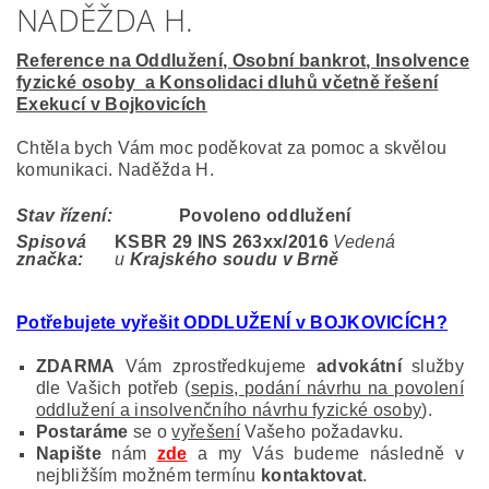
NADĚŽDA H.
Reference na Oddlužení, Osobní bankrot, Insolvence
fyzické osoby a Konsolidaci dluhů včetně řešení
Exekucí v Bojkovicích
Chtěla bych Vám moc poděkovat za pomoc a skvělou
komunikaci. Naděžda H.
Stav řízení:
Povoleno oddlužení
Spisová
KSBR 29 INS 263xx
/2016
Vedená
značka:
u
Krajského soudu v Brně
Potřebujete vyřešit ODDLUŽENÍ v BOJKOVICÍCH?
ZDARMA
Vám zprostředkujeme
advokátní
služby
dle Vašich potřeb (
sepis, podání návrhu na povolení
oddlužení a insolvenčního návrhu fyzické osoby
).
Postaráme
se o
vyřešení
Vašeho požadavku.
Napište
nám
zde
a my Vás budeme následně v
nejbližším možném termínu
kontaktovat
.