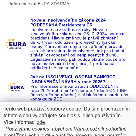
Informace od EURA ZDARMA
Novela insolvenčního zákona 2024
PODEPSÁNA Prezidentem ČR
Insolvence se zkrátí na 3 roky. Novelu
insolvenčního zákona dne 23. 7. 2024 podepsal
prezident. Hlavní změnou je právě zkrácení
délky trvání oddlužení pro všechny fyzické
osoby. Zároveň ale dojde ke zpřísnění pravidel,
a to jak pro vstup do insolvence, tak pro finální
získání osvobození od nesplacených dluhů.
Legislativní změny pak budou platné pouze pro
nové insolvenční řízení, pro již probíhající
oddlužení se nic nemění.
Jak na INSOLVENCI, OSOBNÍ BANKROT,
INSOLVENČNÍ NÁVRH v roce 2026?
Pro informace o možnostech ODDLUŽENÍ v
roce 2026 nebo možné podání žádosti ON-LINE
(insolvenčního návrhu) k příslušnému soudu nás
kontaktujte ZDE.
Tento web používá soubory cookie. Dalším procházením
tohoto webu vyjadřujete souhlas s jejich používáním..
Více informací
zde
.
Recenze o NÁS na GOOGLE
|
16 let REFERENCÍ v celé ČR
|
"
Používáme cookies, abychom Vám umožnili pohodlné
Recenze o NÁS na SEZNAMU
|
prohlížení webu a díky analýze provozu webu neustále
ŽÁDEJTE život BEZ DLUHŮ nebo EXEKUCÍ ZDE