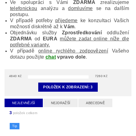
Ve spolupráci s Vámi
ZDARMA
zrealizujeme
telefonickou
analýzu a
domluvíme
se na dalším
postupu.
V případě potřeby
přijedeme
ke konzultaci Vašich
možností diskrétně až k
Vám
.
Objednávku služby
Zprostředkování
oddlužení
ZDARMA
od
EURA
můžete zadat online níže dle
potřebné varianty.
V případě
online rychlého zodpovězení
Vašeho
dotazu použijte
chat
vpravo dole
.
4840
Kč
7260
Kč
POLOŽEK K ZOBRAZENÍ:
3
NEJLEVNĚJŠÍ
NEJDRAŽŠÍ
ABECEDNĚ
3
položek celkem
Tip