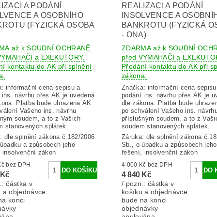
IZACI A PODÁNÍ
REALIZACI A PODÁNÍ
LVENCE A OSOBNÍHO
INSOLVENCE A OSOBNÍ
ROTU (FYZICKÁ OSOBA
BANKROTU (FYZICKÁ O
- ONA)
MA až k SOUDNÍ OCHRANĚ
ZDARMA až k SOUDNÍ OCH
 VYMAHAČI a EXEKUTORY.
před VYMAHAČI a EXEKUTO
í kontaktu do AK při splnění
Předání kontaktu do AK při sp
a.
zákona.
a:
informační cena sepisu a
Značka:
informační cena sepisu
 ins. návrhu přes AK je uvedená
podání ins. návrhu přes AK je 
kona. Platba bude uhrazena AK
dle zákona. Platba bude uhraz
válení Vašeho ins. návrhu
po schválení Vašeho ins. návrh
šným soudem, a to z Vašich
příslušným soudem, a to z Vaši
 stanovených splátek.
soudem stanovených splátek.
: dle splnění zákona č.182/2006
Záruka: dle splnění zákona č.1
 úpadku a způsobech jeho
Sb., o úpadku a způsobech jeho
, insolvenční zákon
řešení, insolvenční zákon
4 000 Kč bez DPH
4 000 Kč bez DPH
 Kč
4 840 Kč
.: částka v
/ pozn.: částka v
u a objednávce
košíku a objednávce
na konci
bude na konci
návky
objednávky
vána
anulována