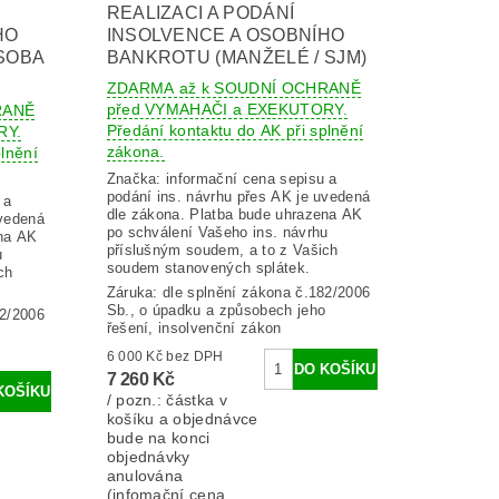
REALIZACI A PODÁNÍ
HO
INSOLVENCE A OSOBNÍHO
SOBA
BANKROTU (MANŽELÉ / SJM)
ZDARMA až k SOUDNÍ OCHRANĚ
před VYMAHAČI a EXEKUTORY.
RANĚ
Předání kontaktu do AK při splnění
RY.
zákona.
lnění
Značka:
informační cena sepisu a
podání ins. návrhu přes AK je uvedená
 a
dle zákona. Platba bude uhrazena AK
uvedená
po schválení Vašeho ins. návrhu
ena AK
příslušným soudem, a to z Vašich
u
soudem stanovených splátek.
ch
Záruka: dle splnění zákona č.182/2006
Sb., o úpadku a způsobech jeho
82/2006
řešení, insolvenční zákon
6 000 Kč bez DPH
7 260 Kč
/ pozn.: částka v
košíku a objednávce
bude na konci
objednávky
anulována
(infomační cena