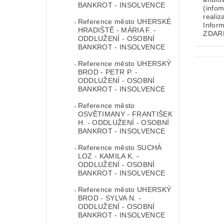
BANKROT - INSOLVENCE
(info
realiz
Reference město UHERSKÉ
Infor
HRADIŠTĚ - MÁRIA F. -
ZDAR
ODDLUŽENÍ - OSOBNÍ
BANKROT - INSOLVENCE
Reference město UHERSKÝ
BROD - PETR P. -
ODDLUŽENÍ - OSOBNÍ
BANKROT - INSOLVENCE
Reference město
OSVĚTIMANY - FRANTIŠEK
H. - ODDLUŽENÍ - OSOBNÍ
BANKROT - INSOLVENCE
Reference město SUCHÁ
LOZ - KAMILA K. -
ODDLUŽENÍ - OSOBNÍ
BANKROT - INSOLVENCE
Reference město UHERSKÝ
BROD - SYLVA N. -
ODDLUŽENÍ - OSOBNÍ
BANKROT - INSOLVENCE