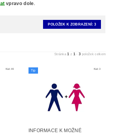
at
vpravo dole
.
POLOŽEK K ZOBRAZENÍ:
3
1
1
3
Stránka
z
-
položek celkem
Kód:
46
Kód:
3
Tip
INFORMACE K MOŽNÉ