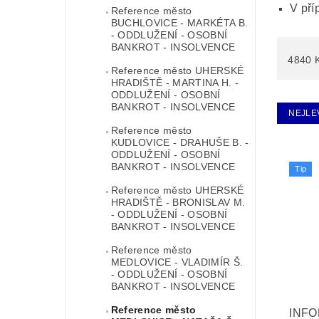
V př
Reference město
BUCHLOVICE - MARKÉTA B.
- ODDLUŽENÍ - OSOBNÍ
BANKROT - INSOLVENCE
4840
Reference město UHERSKÉ
HRADIŠTĚ - MARTINA H. -
ODDLUŽENÍ - OSOBNÍ
BANKROT - INSOLVENCE
NEJLE
Reference město
KUDLOVICE - DRAHUŠE B. -
ODDLUŽENÍ - OSOBNÍ
BANKROT - INSOLVENCE
Tip
Reference město UHERSKÉ
HRADIŠTĚ - BRONISLAV M.
- ODDLUŽENÍ - OSOBNÍ
BANKROT - INSOLVENCE
Reference město
MEDLOVICE - VLADIMÍR Š.
- ODDLUŽENÍ - OSOBNÍ
BANKROT - INSOLVENCE
Reference město
INF