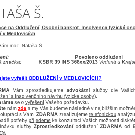
TAŠA Š.
ce na Oddlužení, Osobní bankrot, Insolvence fyzické os
 v Medlovicích
Vám moc. Nataša Š.
ení:
Povoleno oddlužení
á značka:
KSBR 39 INS 368xx
/2013
Vedená u
Krajs
ujete vyřešit ODDLUŽENÍ v MEDLOVICÍCH?
RMA
Vám zprostředkujeme
advokátní
služby dle Vašich
žení a insolvenčního návrhu fyzické osoby
).
aráme
se o
vyřešení
Vašeho požadavku.
šte
nám
zde
a my Vás budeme následně v nejbližším možné
olupráci s Vámi
ZDARMA
zrealizujeme
telefonickou
analýz
padě potřeby
přijedeme
ke konzultaci Vašich možností diskré
dnávku služby
Zprostředkování
oddlužení
ZDARMA
od
nty.