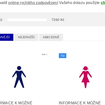
ípadě
online rychlého zodpovězení
Vašeho dotazu použijte
ch
Kč
7260
Kč
VNĚJŠÍ
NEJDRAŽŠÍ
ABECEDNĚ
Kód:
1
Tip
ORMACE K MOŽNÉ
INFORMACE K MOŽNÉ