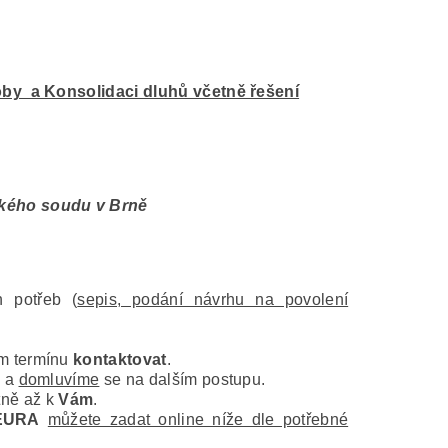
oby a Konsolidaci dluhů včetně řešení
kého soudu v Brně
 potřeb (
sepis, podání návrhu na povolení
m termínu
kontaktovat
.
u a
domluvíme
se na dalším postupu.
tně až k
Vám
.
EURA
můžete zadat online níže dle potřebné