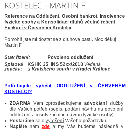
KOSTELEC - MARTIN F.
Reference na Oddlužení, Osobní bankrot, Insolvence
fyzické osoby a Konsolidaci dluhů včetně řešení
Exekucí v Červeném Kostelci
Pomohli jste mi dostat se z dluhové pasti. Moc děkuji.
Martin F.
Stav řízení:
Povoleno oddlužení
Spisová
KSHK 35 INS 52
xx/2018
Vedená
značka:
u
Krajského soudu v Hradci Králové
Potřebujete vyřešit ODDLUŽENÍ v ČERVENÉM
KOSTELCI?
ZDARMA
Vám zprostředkujeme
advokátní
služby
dle Vašich potřeb (
sepis, podání návrhu na povolení
oddlužení a insolvenčního návrhu fyzické osoby
).
Postaráme
se o
vyřešení
Vašeho požadavku.
Napište
nám
zde
a my Vás budeme následně v