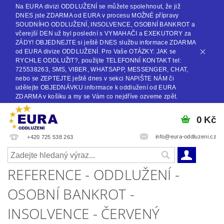
Na EURA divizi ODDLUŽENÍ se můžete spolehnout, že již
DNES jste ZDARMA od EURA v procesu MOŽNÉ přípravy
SOUDNÍHO ODDLUŽENÍ, INSOLVENCE, OSOBNÍ BANKROT a
včerejší DEN už byl poslední s VYMAHAČI a EXEKUTORY za
ZÁDY! OBJEDNEJTE si ještě DNES službu informace ZDARMA
od EURA divize ODDLUŽENÍ. Pro Vaše OTÁZKY: JAK se
RYCHLE ODDLUŽIT?, použijte TELEFONNÍ KONTAKT tel:
725538263, SMS, VIBER, WHATSAPP, MESSENGER, CHAT,
nebo se ZEPTEJTE ještě dnes v sekci NAPIŠTE NÁM či
udělejte OBJEDNÁVKU informace k oddlužení od EURA
ZDARMA v košíku a my se Vám co nejdříve ozveme zpět.
0 Kč
info@eura-oddluzeni.cz
+420 725 538 263
REFERENCE - ODDLUŽENÍ -
OSOBNÍ BANKROT -
INSOLVENCE - ČERVENÝ