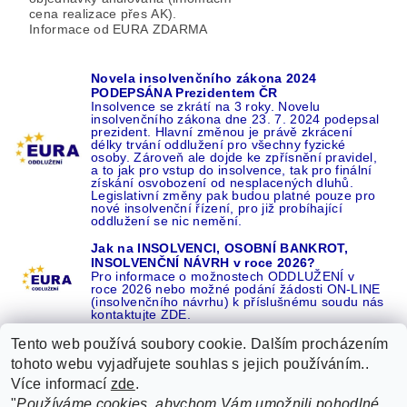
cena realizace přes AK).
Informace od EURA ZDARMA
Novela insolvenčního zákona 2024
PODEPSÁNA Prezidentem ČR
Insolvence se zkrátí na 3 roky. Novelu
insolvenčního zákona dne 23. 7. 2024 podepsal
prezident. Hlavní změnou je právě zkrácení
délky trvání oddlužení pro všechny fyzické
osoby. Zároveň ale dojde ke zpřísnění pravidel,
a to jak pro vstup do insolvence, tak pro finální
získání osvobození od nesplacených dluhů.
Legislativní změny pak budou platné pouze pro
nové insolvenční řízení, pro již probíhající
oddlužení se nic nemění.
Jak na INSOLVENCI, OSOBNÍ BANKROT,
INSOLVENČNÍ NÁVRH v roce 2026?
Pro informace o možnostech ODDLUŽENÍ v
roce 2026 nebo možné podání žádosti ON-LINE
(insolvenčního návrhu) k příslušnému soudu nás
kontaktujte ZDE.
Tento web používá soubory cookie. Dalším procházením
tohoto webu vyjadřujete souhlas s jejich používáním..
Více informací
zde
.
Recenze o NÁS na GOOGLE
|
16 let REFERENCÍ v celé ČR
|
"
Používáme cookies, abychom Vám umožnili pohodlné