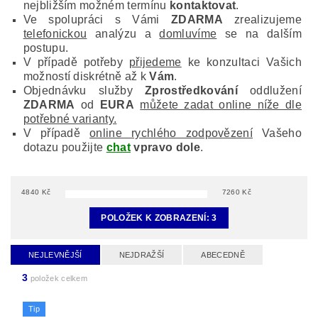
nejbližším možném termínu
kontaktovat
.
Ve spolupráci s Vámi
ZDARMA
zrealizujeme
telefonickou
analýzu a
domluvíme
se na dalším
postupu.
V případě potřeby
přijedeme
ke konzultaci Vašich
možností diskrétně až k
Vám
.
Objednávku služby
Zprostředkování
oddlužení
ZDARMA
od
EURA
můžete zadat online níže dle
potřebné varianty.
V případě
online rychlého zodpovězení
Vašeho
dotazu použijte
chat
vpravo dole
.
4840
Kč
7260
Kč
POLOŽEK K ZOBRAZENÍ:
3
NEJLEVNĚJŠÍ
NEJDRAŽŠÍ
ABECEDNĚ
3
položek celkem
Tip