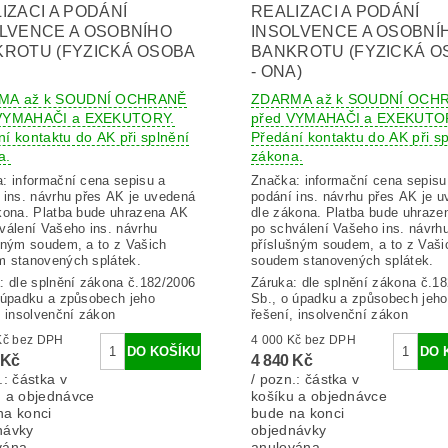
IZACI A PODÁNÍ
REALIZACI A PODÁNÍ
LVENCE A OSOBNÍHO
INSOLVENCE A OSOBNÍ
ROTU (FYZICKÁ OSOBA
BANKROTU (FYZICKÁ O
- ONA)
MA až k SOUDNÍ OCHRANĚ
ZDARMA až k SOUDNÍ OCH
 VYMAHAČI a EXEKUTORY.
před VYMAHAČI a EXEKUTO
í kontaktu do AK při splnění
Předání kontaktu do AK při sp
a.
zákona.
a:
informační cena sepisu a
Značka:
informační cena sepisu
 ins. návrhu přes AK je uvedená
podání ins. návrhu přes AK je 
kona. Platba bude uhrazena AK
dle zákona. Platba bude uhraz
válení Vašeho ins. návrhu
po schválení Vašeho ins. návrh
šným soudem, a to z Vašich
příslušným soudem, a to z Vaši
 stanovených splátek.
soudem stanovených splátek.
: dle splnění zákona č.182/2006
Záruka: dle splnění zákona č.1
 úpadku a způsobech jeho
Sb., o úpadku a způsobech jeho
, insolvenční zákon
řešení, insolvenční zákon
4 000 Kč bez DPH
4 000 Kč bez DPH
 Kč
4 840 Kč
.: částka v
/ pozn.: částka v
u a objednávce
košíku a objednávce
na konci
bude na konci
návky
objednávky
vána
anulována