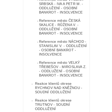
SRBSKÁ - IVA A PETR M. -
ODDLUŽENÍ - OSOBNÍ
BANKROT - INSOLVENCE
Reference město ČESKÁ
SKALICE - RŮŽENA V. -
ODDLUŽENÍ - OSOBNÍ
BANKROT - INSOLVENCE
Reference město NÁCHOD -
STANISLAV V. - ODDLUŽENÍ
- OSOBNÍ BANKROT -
INSOLVENCE
Reference město VELKÝ
TŘEBEŠOV - MIROSLAVA Z.
- ODDLUŽENÍ - OSOBNÍ
BANKROT - INSOLVENCE
Reakce klientů okrese
RYCHNOV NAD KNĚŽNOU -
SOUDNÍ ODDLUŽENÍ
Reakce klientů okrese
TRUTNOV - SOUDNÍ
ODDLUŽENÍ