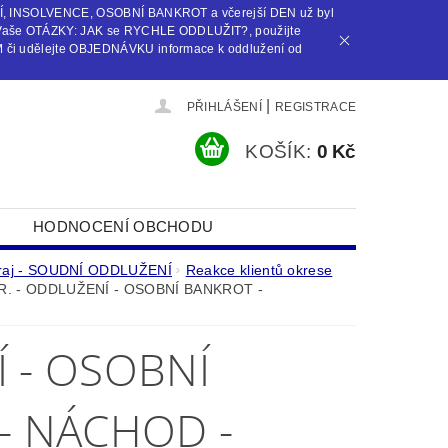
Í, INSOLVENCE, OSOBNÍ BANKROT a včerejší DEN už byl
Vaše OTÁZKY: JAK se RYCHLE ODDLUŽIT?, použijte
i udělejte OBJEDNÁVKU informace k oddlužení od
|
PŘIHLÁŠENÍ
REGISTRACE
KOŠÍK:
0 Kč
HODNOCENÍ OBCHODU
raj - SOUDNÍ ODDLUŽENÍ
Reakce klientů okrese
R. - ODDLUŽENÍ - OSOBNÍ BANKROT -
 - OSOBNÍ
- NÁCHOD -