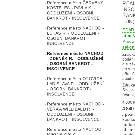
Reference město ČERVENÝ
REAL
KOSTELEC - PAVLA K. -
INSO
ODDLUŽENÍ - OSOBNÍ
BANK
BANKROT - INSOLVENCE
- ON)
Reference město NÁCHOD -
ZDAR
LUKÁŠ R. - ODDLUŽENÍ -
před
OSOBNÍ BANKROT -
Předán
INSOLVENCE
zákon
Reference město NÁCHOD
Značk
- ZDENĚK R. - ODDLUŽENÍ
podání
- OSOBNÍ BANKROT -
dle zá
INSOLVENCE
po sch
příslu
soudem
Reference město OTOVICE -
LADISLAVA P. - ODDLUŽENÍ
Záruka
- OSOBNÍ BANKROT -
Sb., o
INSOLVENCE
řešení
Reference město NÁCHOD -
4 840
VĚRA A WILLIBALD R. -
/ pozn
ODDLUŽENÍ - OSOBNÍ
košík
BANKROT - INSOLVENCE
bude 
Reference město NÁCHOD -
objed
MIROSLAVA K. -
anulo