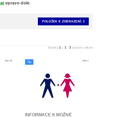
at
vpravo dole
.
POLOŽEK K ZOBRAZENÍ:
3
1
1
3
Stránka
z
-
položek celkem
Kód:
46
Kód:
3
Tip
INFORMACE K MOŽNÉ