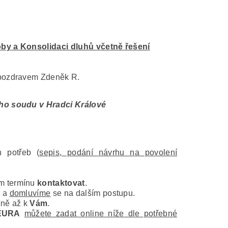
oby a Konsolidaci dluhů včetně řešení
 pozdravem Zdeněk R.
ho soudu v Hradci Králové
 potřeb (
sepis, podání návrhu na povolení
m termínu
kontaktovat
.
u a
domluvíme
se na dalším postupu.
tně až k
Vám
.
EURA
můžete zadat online níže dle potřebné