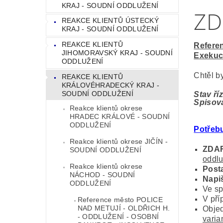
KRAJ - SOUDNÍ ODDLUŽENÍ
ZD
REAKCE KLIENTŮ ÚSTECKÝ
KRAJ - SOUDNÍ ODDLUŽENÍ
REAKCE KLIENTŮ
Referen
JIHOMORAVSKÝ KRAJ - SOUDNÍ
Exekuc
ODDLUŽENÍ
Chtěl b
REAKCE KLIENTŮ
KRÁLOVÉHRADECKÝ KRAJ -
SOUDNÍ ODDLUŽENÍ
Stav říz
Spisov
Reakce klientů okrese
HRADEC KRÁLOVÉ - SOUDNÍ
ODDLUŽENÍ
Potřeb
Reakce klientů okrese JIČÍN -
ZDA
SOUDNÍ ODDLUŽENÍ
oddlu
Reakce klientů okrese
Post
NÁCHOD - SOUDNÍ
Napi
ODDLUŽENÍ
Ve sp
V pří
Reference město POLICE
NAD METUJÍ - OLDŘICH H.
Obje
- ODDLUŽENÍ - OSOBNÍ
varia