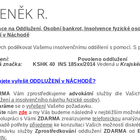
ENĚK R.
ce na Oddlužení, Osobní bankrot, Insolvence fyzické os
í v Náchodě
ych poděkovat Vašemu insolvenčnímu oddělení s pomocí. S
ení:
Povoleno oddlužení
á značka:
KSHK 40 INS 185
xx/2014
Vedená u
Krajské
ujete vyřešit ODDLUŽENÍ v NÁCHODĚ?
RMA
Vám zprostředkujeme
advokátní
služby dle Vašich
žení a insolvenčního návrhu fyzické osoby
).
aráme
se o
vyřešení
Vašeho požadavku.
šte
nám
zde
a my Vás budeme následně v nejbližším možné
olupráci s Vámi
ZDARMA
zrealizujeme
telefonickou
analýz
padě potřeby
přijedeme
ke konzultaci Vašich možností diskré
dnávku služby
Zprostředkování
oddlužení
ZDARMA
od
nty.