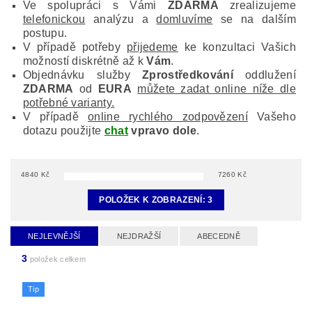
Ve spolupráci s Vámi
ZDARMA
zrealizujeme
telefonickou
analýzu a
domluvíme
se na dalším
postupu.
V případě potřeby
přijedeme
ke konzultaci Vašich
možností diskrétně až k
Vám
.
Objednávku služby
Zprostředkování
oddlužení
ZDARMA
od
EURA
můžete zadat online níže dle
potřebné varianty.
V případě
online rychlého zodpovězení
Vašeho
dotazu použijte
chat
vpravo dole
.
4840
Kč
7260
Kč
POLOŽEK K ZOBRAZENÍ:
3
NEJLEVNĚJŠÍ
NEJDRAŽŠÍ
ABECEDNĚ
3
položek celkem
Tip