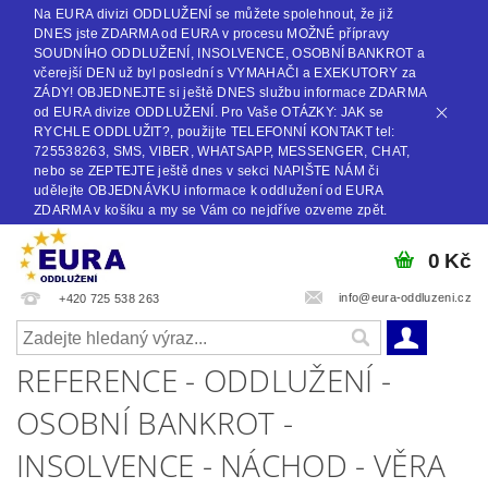
Na EURA divizi ODDLUŽENÍ se můžete spolehnout, že již
DNES jste ZDARMA od EURA v procesu MOŽNÉ přípravy
SOUDNÍHO ODDLUŽENÍ, INSOLVENCE, OSOBNÍ BANKROT a
včerejší DEN už byl poslední s VYMAHAČI a EXEKUTORY za
ZÁDY! OBJEDNEJTE si ještě DNES službu informace ZDARMA
od EURA divize ODDLUŽENÍ. Pro Vaše OTÁZKY: JAK se
RYCHLE ODDLUŽIT?, použijte TELEFONNÍ KONTAKT tel:
725538263, SMS, VIBER, WHATSAPP, MESSENGER, CHAT,
nebo se ZEPTEJTE ještě dnes v sekci NAPIŠTE NÁM či
udělejte OBJEDNÁVKU informace k oddlužení od EURA
ZDARMA v košíku a my se Vám co nejdříve ozveme zpět.
0 Kč
info@eura-oddluzeni.cz
+420 725 538 263
REFERENCE - ODDLUŽENÍ -
OSOBNÍ BANKROT -
INSOLVENCE - NÁCHOD - VĚRA