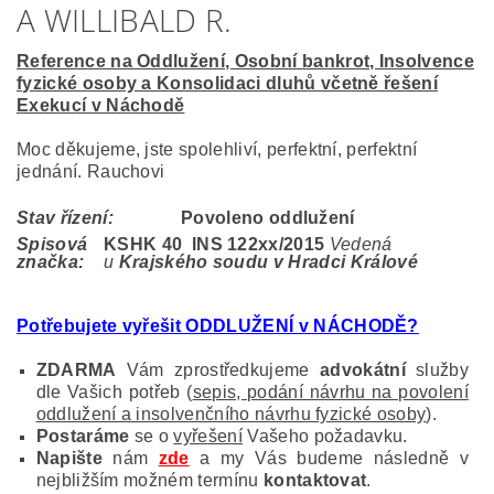
A WILLIBALD R.
Reference na Oddlužení, Osobní bankrot, Insolvence
fyzické osoby a Konsolidaci dluhů včetně řešení
Exekucí v Náchodě
Moc děkujeme, jste spolehliví, perfektní, perfektní
jednání. Rauchovi
Stav řízení:
Povoleno oddlužení
Spisová
KSHK 40 INS 122
xx/2015
Vedená
značka:
u
Krajského soudu v Hradci Králové
Potřebujete vyřešit ODDLUŽENÍ v NÁCHODĚ?
ZDARMA
Vám zprostředkujeme
advokátní
služby
dle Vašich potřeb (
sepis, podání návrhu na povolení
oddlužení a insolvenčního návrhu fyzické osoby
).
Postaráme
se o
vyřešení
Vašeho požadavku.
Napište
nám
zde
a my Vás budeme následně v
nejbližším možném termínu
kontaktovat
.