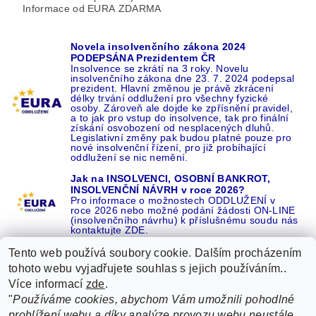
Informace od EURA ZDARMA
Novela insolvenčního zákona 2024
PODEPSÁNA Prezidentem ČR
Insolvence se zkrátí na 3 roky. Novelu
insolvenčního zákona dne 23. 7. 2024 podepsal
prezident. Hlavní změnou je právě zkrácení
délky trvání oddlužení pro všechny fyzické
osoby. Zároveň ale dojde ke zpřísnění pravidel,
a to jak pro vstup do insolvence, tak pro finální
získání osvobození od nesplacených dluhů.
Legislativní změny pak budou platné pouze pro
nové insolvenční řízení, pro již probíhající
oddlužení se nic nemění.
Jak na INSOLVENCI, OSOBNÍ BANKROT,
INSOLVENČNÍ NÁVRH v roce 2026?
Pro informace o možnostech ODDLUŽENÍ v
roce 2026 nebo možné podání žádosti ON-LINE
(insolvenčního návrhu) k příslušnému soudu nás
kontaktujte ZDE.
Tento web používá soubory cookie. Dalším procházením
tohoto webu vyjadřujete souhlas s jejich používáním..
Více informací
zde
.
Recenze o NÁS na GOOGLE
|
16 let REFERENCÍ v celé ČR
|
"
Používáme cookies, abychom Vám umožnili pohodlné
Recenze o NÁS na SEZNAMU
|
prohlížení webu a díky analýze provozu webu neustále
ŽÁDEJTE život BEZ DLUHŮ nebo EXEKUCÍ ZDE