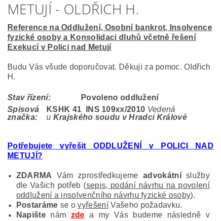
METUJÍ - OLDŘICH H.
Reference na Oddlužení, Osobní bankrot, Insolvence
fyzické osoby a Konsolidaci dluhů včetně řešení
Exekucí v Polici nad Metují
Budu Vás všude doporučovat. Děkuji za pomoc. Oldřich
H.
Stav řízení:
Povoleno oddlužení
Spisová
KSHK 41 INS 109
xx/2010
Vedená
značka:
u
Krajského soudu v Hradci Králové
Potřebujete vyřešit ODDLUŽENÍ v POLICI NAD
METUJÍ?
ZDARMA
Vám zprostředkujeme
advokátní
služby
dle Vašich potřeb (
sepis, podání návrhu na povolení
oddlužení a insolvenčního návrhu fyzické osoby
).
Postaráme
se o
vyřešení
Vašeho požadavku.
Napište
nám
zde
a my Vás budeme následně v