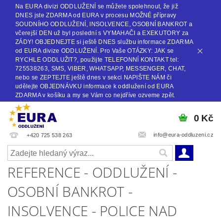
Na EURA divizi ODDLUŽENÍ se můžete spolehnout, že již
DNES jste ZDARMA od EURA v procesu MOŽNÉ přípravy
SOUDNÍHO ODDLUŽENÍ, INSOLVENCE, OSOBNÍ BANKROT a
včerejší DEN už byl poslední s VYMAHAČI a EXEKUTORY za
ZÁDY! OBJEDNEJTE si ještě DNES službu informace ZDARMA
od EURA divize ODDLUŽENÍ. Pro Vaše OTÁZKY: JAK se
RYCHLE ODDLUŽIT?, použijte TELEFONNÍ KONTAKT tel:
725538263, SMS, VIBER, WHATSAPP, MESSENGER, CHAT,
nebo se ZEPTEJTE ještě dnes v sekci NAPIŠTE NÁM či
udělejte OBJEDNÁVKU informace k oddlužení od EURA
ZDARMA v košíku a my se Vám co nejdříve ozveme zpět.
0 Kč
info@eura-oddluzeni.cz
+420 725 538 263
REFERENCE - ODDLUŽENÍ -
OSOBNÍ BANKROT -
INSOLVENCE - POLICE NAD