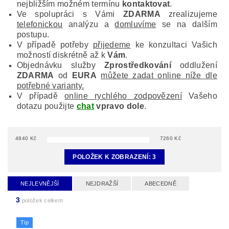
nejbližším možném termínu
kontaktovat
.
Ve spolupráci s Vámi
ZDARMA
zrealizujeme
telefonickou
analýzu a
domluvíme
se na dalším
postupu.
V případě potřeby
přijedeme
ke konzultaci Vašich
možností diskrétně až k
Vám
.
Objednávku služby
Zprostředkování
oddlužení
ZDARMA
od
EURA
můžete zadat online níže dle
potřebné varianty.
V případě
online rychlého zodpovězení
Vašeho
dotazu použijte
chat
vpravo dole
.
4840
Kč
7260
Kč
POLOŽEK K ZOBRAZENÍ:
3
NEJLEVNĚJŠÍ
NEJDRAŽŠÍ
ABECEDNĚ
3
položek celkem
Tip