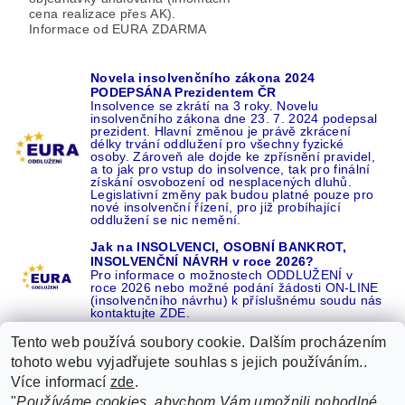
cena realizace přes AK).
Informace od EURA ZDARMA
Novela insolvenčního zákona 2024
PODEPSÁNA Prezidentem ČR
Insolvence se zkrátí na 3 roky. Novelu
insolvenčního zákona dne 23. 7. 2024 podepsal
prezident. Hlavní změnou je právě zkrácení
délky trvání oddlužení pro všechny fyzické
osoby. Zároveň ale dojde ke zpřísnění pravidel,
a to jak pro vstup do insolvence, tak pro finální
získání osvobození od nesplacených dluhů.
Legislativní změny pak budou platné pouze pro
nové insolvenční řízení, pro již probíhající
oddlužení se nic nemění.
Jak na INSOLVENCI, OSOBNÍ BANKROT,
INSOLVENČNÍ NÁVRH v roce 2026?
Pro informace o možnostech ODDLUŽENÍ v
roce 2026 nebo možné podání žádosti ON-LINE
(insolvenčního návrhu) k příslušnému soudu nás
kontaktujte ZDE.
Tento web používá soubory cookie. Dalším procházením
tohoto webu vyjadřujete souhlas s jejich používáním..
Více informací
zde
.
Recenze o NÁS na GOOGLE
|
16 let REFERENCÍ v celé ČR
|
"
Používáme cookies, abychom Vám umožnili pohodlné