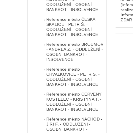
ODDLUŽENÍ - OSOBNÍ
(info
BANKROT - INSOLVENCE
realiz
Infor
Reference město ČESKÁ
ZDAR
SKALICE - PETR Š. -
ODDLUŽENÍ - OSOBNÍ
BANKROT - INSOLVENCE
Reference město BROUMOV
- ANDREA Z. - ODDLUŽENÍ -
OSOBNÍ BANKROT -
INSOLVENCE
Reference město
CHVALKOVICE - PETR S. -
ODDLUŽENÍ - OSOBNÍ
BANKROT - INSOLVENCE
Reference město ČERVENÝ
KOSTELEC - KRISTÝNA T. -
ODDLUŽENÍ - OSOBNÍ
BANKROT - INSOLVENCE
Reference město NÁCHOD -
JIŘÍ F. - ODDLUŽENÍ -
OSOBNÍ BANKROT -