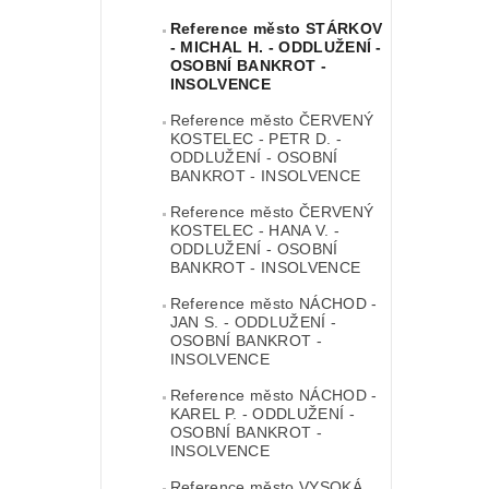
Reference město STÁRKOV
- MICHAL H. - ODDLUŽENÍ -
OSOBNÍ BANKROT -
INSOLVENCE
Reference město ČERVENÝ
KOSTELEC - PETR D. -
ODDLUŽENÍ - OSOBNÍ
BANKROT - INSOLVENCE
Reference město ČERVENÝ
KOSTELEC - HANA V. -
ODDLUŽENÍ - OSOBNÍ
BANKROT - INSOLVENCE
Reference město NÁCHOD -
JAN S. - ODDLUŽENÍ -
OSOBNÍ BANKROT -
INSOLVENCE
Reference město NÁCHOD -
KAREL P. - ODDLUŽENÍ -
OSOBNÍ BANKROT -
INSOLVENCE
Reference město VYSOKÁ