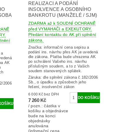
REALIZACI A PODÁNÍ
HO
INSOLVENCE A OSOBNÍHO
SOBA
BANKROTU (MANŽELÉ / SJM)
ZDARMA až k SOUDNÍ OCHRANĚ
před VYMAHAČI a EXEKUTORY.
RANĚ
Předání kontaktu do AK při splnění
RY.
zákona.
lnění
Značka:
informační cena sepisu a
podání ins. návrhu přes AK je uvedená
 a
dle zákona. Platba bude uhrazena AK
uvedená
po schválení Vašeho ins. návrhu
ena AK
příslušným soudem, a to z Vašich
u
soudem stanovených splátek.
ch
Záruka: dle splnění zákona č.182/2006
Sb., o úpadku a způsobech jeho
82/2006
řešení, insolvenční zákon
6 000 Kč bez DPH
7 260 Kč
/ pozn.: částka v
košíku a objednávce
bude na konci
objednávky
anulována
(infomační cena