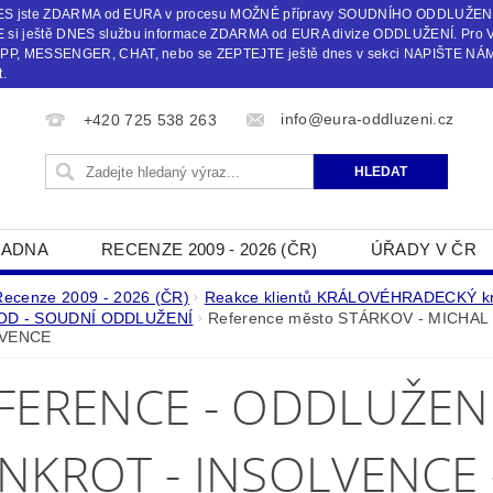
 DNES jste ZDARMA od EURA v procesu MOŽNÉ přípravy SOUDNÍHO ODDLUŽEN
i ještě DNES službu informace ZDARMA od EURA divize ODDLUŽENÍ. Pro 
, MESSENGER, CHAT, nebo se ZEPTEJTE ještě dnes v sekci NAPIŠTE NÁM č
.
info@eura-oddluzeni.cz
+420 725 538 263
ADNA
RECENZE 2009 - 2026 (ČR)
ÚŘADY V ČR
NAPIŠTE NÁM
Recenze 2009 - 2026 (ČR)
Reakce klientů KRÁLOVÉHRADECKÝ k
D - SOUDNÍ ODDLUŽENÍ
Reference město STÁRKOV - MICHAL
LVENCE
FERENCE - ODDLUŽENÍ
NKROT - INSOLVENCE 