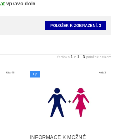
at
vpravo dole
.
POLOŽEK K ZOBRAZENÍ:
3
1
1
3
Stránka
z
-
položek celkem
Kód:
46
Kód:
3
Tip
INFORMACE K MOŽNÉ