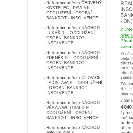
Reference město ČERVENÝ
REAL
KOSTELEC - PAVLA K. -
INSO
ODDLUŽENÍ - OSOBNÍ
BANK
BANKROT - INSOLVENCE
- ON)
Reference město NÁCHOD -
ZDAR
LUKÁŠ R. - ODDLUŽENÍ -
před
OSOBNÍ BANKROT -
Předán
INSOLVENCE
zákon
Reference město NÁCHOD -
Značk
ZDENĚK R. - ODDLUŽENÍ -
podání
OSOBNÍ BANKROT -
dle zá
INSOLVENCE
po sch
příslu
soudem
Reference město OTOVICE -
LADISLAVA P. - ODDLUŽENÍ
Záruka
- OSOBNÍ BANKROT -
Sb., o
INSOLVENCE
řešení
Reference město NÁCHOD -
4 840
VĚRA A WILLIBALD R. -
/ pozn
ODDLUŽENÍ - OSOBNÍ
košík
BANKROT - INSOLVENCE
bude 
Reference město NÁCHOD -
objed
MIROSLAVA K. -
anulo