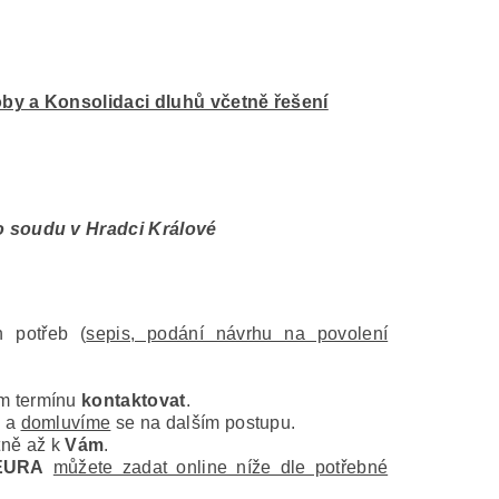
oby a Konsolidaci dluhů včetně řešení
 soudu v Hradci Králové
 potřeb (
sepis, podání návrhu na povolení
m termínu
kontaktovat
.
u a
domluvíme
se na dalším postupu.
tně až k
Vám
.
EURA
můžete zadat online níže dle potřebné