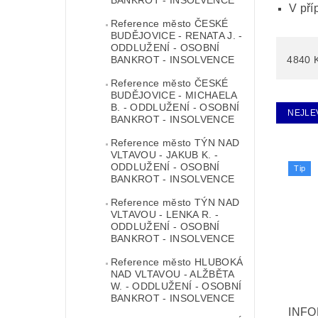
V př
Reference město ČESKÉ
BUDĚJOVICE - RENATA J. -
ODDLUŽENÍ - OSOBNÍ
BANKROT - INSOLVENCE
4840
Reference město ČESKÉ
BUDĚJOVICE - MICHAELA
B. - ODDLUŽENÍ - OSOBNÍ
NEJLE
BANKROT - INSOLVENCE
Reference město TÝN NAD
VLTAVOU - JAKUB K. -
ODDLUŽENÍ - OSOBNÍ
Tip
BANKROT - INSOLVENCE
Reference město TÝN NAD
VLTAVOU - LENKA R. -
ODDLUŽENÍ - OSOBNÍ
BANKROT - INSOLVENCE
Reference město HLUBOKÁ
NAD VLTAVOU - ALŽBĚTA
W. - ODDLUŽENÍ - OSOBNÍ
BANKROT - INSOLVENCE
INF