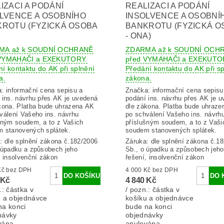
IZACI A PODÁNÍ
REALIZACI A PODÁNÍ
LVENCE A OSOBNÍHO
INSOLVENCE A OSOBNÍ
ROTU (FYZICKÁ OSOBA
BANKROTU (FYZICKÁ O
- ONA)
MA až k SOUDNÍ OCHRANĚ
ZDARMA až k SOUDNÍ OCH
 VYMAHAČI a EXEKUTORY.
před VYMAHAČI a EXEKUTO
í kontaktu do AK při splnění
Předání kontaktu do AK při sp
a.
zákona.
a:
informační cena sepisu a
Značka:
informační cena sepisu
 ins. návrhu přes AK je uvedená
podání ins. návrhu přes AK je 
kona. Platba bude uhrazena AK
dle zákona. Platba bude uhraz
válení Vašeho ins. návrhu
po schválení Vašeho ins. návrh
šným soudem, a to z Vašich
příslušným soudem, a to z Vaši
 stanovených splátek.
soudem stanovených splátek.
: dle splnění zákona č.182/2006
Záruka: dle splnění zákona č.1
 úpadku a způsobech jeho
Sb., o úpadku a způsobech jeho
, insolvenční zákon
řešení, insolvenční zákon
4 000 Kč bez DPH
4 000 Kč bez DPH
 Kč
4 840 Kč
.: částka v
/ pozn.: částka v
u a objednávce
košíku a objednávce
na konci
bude na konci
návky
objednávky
vána
anulována