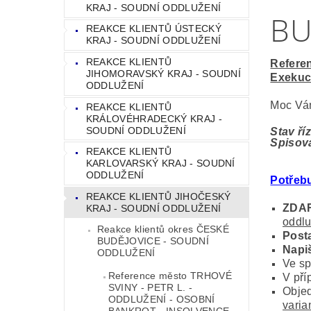
KRAJ - SOUDNÍ ODDLUŽENÍ
BU
REAKCE KLIENTŮ ÚSTECKÝ
KRAJ - SOUDNÍ ODDLUŽENÍ
REAKCE KLIENTŮ
Referen
JIHOMORAVSKÝ KRAJ - SOUDNÍ
Exekuc
ODDLUŽENÍ
Moc Vám 
REAKCE KLIENTŮ
KRÁLOVÉHRADECKÝ KRAJ -
SOUDNÍ ODDLUŽENÍ
Stav říz
Spisov
REAKCE KLIENTŮ
KARLOVARSKÝ KRAJ - SOUDNÍ
ODDLUŽENÍ
Potřeb
REAKCE KLIENTŮ JIHOČESKÝ
ZDA
KRAJ - SOUDNÍ ODDLUŽENÍ
oddlu
Reakce klientů okres ČESKÉ
Post
BUDĚJOVICE - SOUDNÍ
Napi
ODDLUŽENÍ
Ve sp
Reference město TRHOVÉ
V pří
SVINY - PETR L. -
Obje
ODDLUŽENÍ - OSOBNÍ
varia
BANKROT - INSOLVENCE