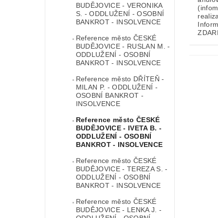
BUDĚJOVICE - VERONIKA
(info
S. - ODDLUŽENÍ - OSOBNÍ
realiz
BANKROT - INSOLVENCE
Infor
ZDAR
Reference město ČESKÉ
BUDĚJOVICE - RUSLAN M. -
ODDLUŽENÍ - OSOBNÍ
BANKROT - INSOLVENCE
Reference město DŘÍTEŇ -
MILAN P. - ODDLUŽENÍ -
OSOBNÍ BANKROT -
INSOLVENCE
Reference město ČESKÉ
BUDĚJOVICE - IVETA B. -
ODDLUŽENÍ - OSOBNÍ
BANKROT - INSOLVENCE
Reference město ČESKÉ
BUDĚJOVICE - TEREZA S. -
ODDLUŽENÍ - OSOBNÍ
BANKROT - INSOLVENCE
Reference město ČESKÉ
BUDĚJOVICE - LENKA J. -
ODDLUŽENÍ - OSOBNÍ