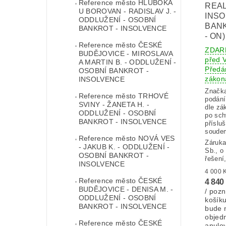
Reference město HLUBOKÁ
REAL
U BOROVAN - RADISLAV J. -
INSO
ODDLUŽENÍ - OSOBNÍ
BANK
BANKROT - INSOLVENCE
- ON)
Reference město ČESKÉ
ZDAR
BUDĚJOVICE - MIROSLAVA
před
A MARTIN B. - ODDLUŽENÍ -
Předán
OSOBNÍ BANKROT -
zákon
INSOLVENCE
Značk
Reference město TRHOVÉ
podání
SVINY - ŽANETA H. -
dle zá
ODDLUŽENÍ - OSOBNÍ
po sch
BANKROT - INSOLVENCE
příslu
soudem
Reference město NOVÁ VES
Záruka
- JAKUB K. - ODDLUŽENÍ -
Sb., o
OSOBNÍ BANKROT -
řešení
INSOLVENCE
Reference město ČESKÉ
4 840
BUDĚJOVICE - DENISA M. -
/ pozn
ODDLUŽENÍ - OSOBNÍ
košík
BANKROT - INSOLVENCE
bude 
objed
Reference město ČESKÉ
anulo