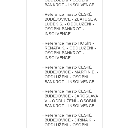
BANKROT - INSOLVENCE
Reference město ČESKÉ
BUDĚJOVICE - ZLATUŠE A
LUDĚK Š. - ODDLUŽENÍ -
OSOBNÍ BANKROT -
INSOLVENCE
Reference město HOSÍN -
RENATA K. - ODDLUŽENÍ -
OSOBNÍ BANKROT -
INSOLVENCE
Reference město ČESKÉ
BUDĚJOVICE - MARTIN E. -
ODDLUŽENÍ - OSOBNÍ
BANKROT - INSOLVENCE
Reference město ČESKÉ
BUDĚJOVICE - JAROSLAVA
V. - ODDLUŽENÍ - OSOBNÍ
BANKROT - INSOLVENCE
Reference město ČESKÉ
BUDĚJOVICE - JIŘINA K. -
ODDLUŽENÍ - OSOBNÍ