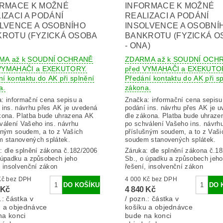
ORMACE K MOŽNÉ
INFORMACE K MOŽNÉ
IZACI A PODÁNÍ
REALIZACI A PODÁNÍ
LVENCE A OSOBNÍHO
INSOLVENCE A OSOBNÍ
ROTU (FYZICKÁ OSOBA
BANKROTU (FYZICKÁ O
- ONA)
MA až k SOUDNÍ OCHRANĚ
ZDARMA až k SOUDNÍ OCH
 VYMAHAČI a EXEKUTORY.
před VYMAHAČI a EXEKUTO
í kontaktu do AK při splnění
Předání kontaktu do AK při sp
a.
zákona.
a:
informační cena sepisu a
Značka:
informační cena sepisu
 ins. návrhu přes AK je uvedená
podání ins. návrhu přes AK je 
kona. Platba bude uhrazena AK
dle zákona. Platba bude uhraz
válení Vašeho ins. návrhu
po schválení Vašeho ins. návrh
šným soudem, a to z Vašich
příslušným soudem, a to z Vaši
 stanovených splátek.
soudem stanovených splátek.
: dle splnění zákona č.182/2006
Záruka: dle splnění zákona č.1
 úpadku a způsobech jeho
Sb., o úpadku a způsobech jeho
, insolvenční zákon
řešení, insolvenční zákon
4 000 Kč bez DPH
4 000 Kč bez DPH
 Kč
4 840 Kč
.: částka v
/ pozn.: částka v
u a objednávce
košíku a objednávce
na konci
bude na konci