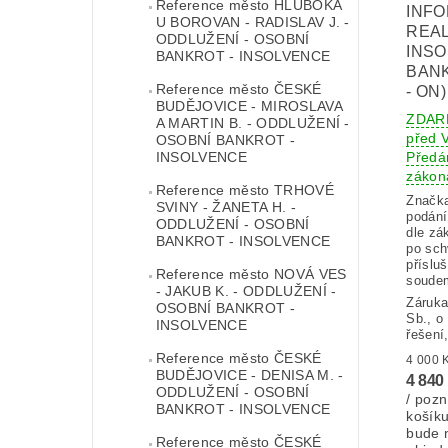
Reference město HLUBOKÁ
INF
U BOROVAN - RADISLAV J. -
REAL
ODDLUŽENÍ - OSOBNÍ
INSO
BANKROT - INSOLVENCE
BANK
Reference město ČESKÉ
- ON)
BUDĚJOVICE - MIROSLAVA
ZDAR
A MARTIN B. - ODDLUŽENÍ -
před
OSOBNÍ BANKROT -
INSOLVENCE
Předán
zákon
Reference město TRHOVÉ
Značk
SVINY - ŽANETA H. -
podání
ODDLUŽENÍ - OSOBNÍ
dle zá
BANKROT - INSOLVENCE
po sch
příslu
Reference město NOVÁ VES
soudem
- JAKUB K. - ODDLUŽENÍ -
Záruka
OSOBNÍ BANKROT -
Sb., o
INSOLVENCE
řešení
Reference město ČESKÉ
BUDĚJOVICE - DENISA M. -
4 840
ODDLUŽENÍ - OSOBNÍ
/ pozn
BANKROT - INSOLVENCE
košík
bude 
Reference město ČESKÉ