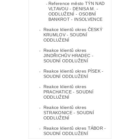
Reference město TÝN NAD
VLTAVOU - DENISA M. -
ODDLUŽENÍ - OSOBNÍ
BANKROT - INSOLVENCE
Reakce klientů okres ČESKÝ
KRUMLOV - SOUDNÍ
ODDLUŽENÍ
Reakce klientů okres
JINDŘICHŮV HRADEC -
SOUDNÍ ODDLUŽENÍ
Reakce klientů okres PÍSEK -
SOUDNÍ ODDLUŽENÍ
Reakce klientů okres
PRACHATICE - SOUDNÍ
ODDLUŽENÍ
Reakce klientů okres
STRAKONICE - SOUDNÍ
ODDLUŽENÍ
Reakce klientů okres TÁBOR -
SOUDNÍ ODDLUŽENÍ