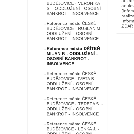
objed
BUDĚJOVICE - VERONIKA
anulo
S. - ODDLUŽENÍ - OSOBNÍ
(info
BANKROT - INSOLVENCE
realiz
Infor
Reference město ČESKÉ
ZDAR
BUDĚJOVICE - RUSLAN M. -
ODDLUŽENÍ - OSOBNÍ
BANKROT - INSOLVENCE
Reference město DŘÍTEŇ -
MILAN P. - ODDLUŽENÍ -
OSOBNÍ BANKROT -
INSOLVENCE
Reference město ČESKÉ
BUDĚJOVICE - IVETA B. -
ODDLUŽENÍ - OSOBNÍ
BANKROT - INSOLVENCE
Reference město ČESKÉ
BUDĚJOVICE - TEREZA S. -
ODDLUŽENÍ - OSOBNÍ
BANKROT - INSOLVENCE
Reference město ČESKÉ
BUDĚJOVICE - LENKA J. -
ODDLUŽENÍ - OSOBNÍ